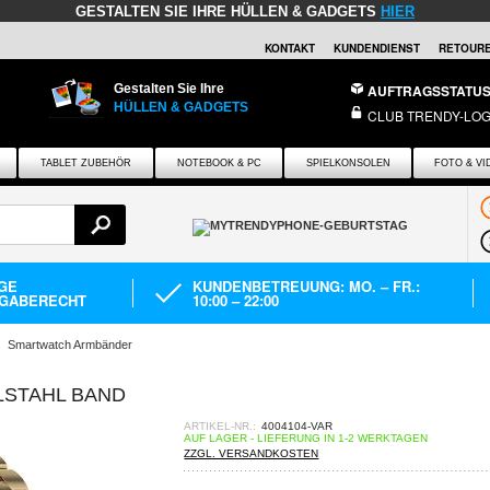
GESTALTEN SIE IHRE HÜLLEN & GADGETS
HIER
KONTAKT
KUNDENDIENST
RETOURE
Gestalten Sie Ihre
AUFTRAGSSTATU
HÜLLEN & GADGETS
CLUB TRENDY-LOG
TABLET ZUBEHÖR
NOTEBOOK & PC
SPIELKONSOLEN
FOTO & VI
AGE
KUNDENBETREUUNG: MO. – FR.:
GABERECHT
10:00 – 22:00
Smartwatch Armbänder
LSTAHL BAND
ARTIKEL-NR.:
4004104-VAR
AUF LAGER - LIEFERUNG IN 1-2 WERKTAGEN
ZZGL. VERSANDKOSTEN