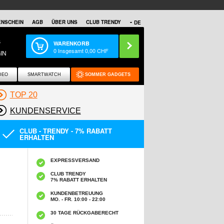
NSCHEIN
AGB
ÜBER UNS
CLUB TRENDY
DE
S
WARENKORB
0
Insgesamt
0,00
CHF
IN
DEO
SMARTWATCH
SOMMER GADGETS
TOP 20
KUNDENSERVICE
CLUB - TRENDY - 7% RABATT
ERHALTEN
EXPRESSVERSAND
CLUB TRENDY
7% RABATT ERHALTEN
KUNDENBETREUUNG
MO. - FR. 10:00 - 22:00
30 TAGE RÜCKGABERECHT