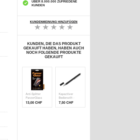
ÜBER 8.000.000 ZUFRIEDENE
KUNDEN
KUNDENMEINUNG HINZUFÜGEN
KUNDEN, DIE DAS PRODUKT
GEKAUFT HABEN, HABEN AUCH
NOCH FOLGENDE PRODUKTE
GEKAUFT
Anti-Splitter
Kapazitiver
PanzerGlass
Bedienstift -
Disp
Schw
13,00 CHF
7,50 CHF