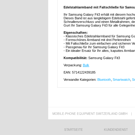
Edelstahlarmband mit Faltschließe für Sams
Ihr Samsung Galaxy Fit3 erhält mit diesem hoch
Dieses Band ist aus langlebigem Edelstahl gefert
Schnallenverschluss und einen Metallrahmen, der
Gurt Ihr Samsung Galaxy Fit3 für alle Gelegenhei
Eigenschaften:
- Klassisches Edelstahlarmband für Samsung Ga
- Formschönes Armband mit drei Perlenreihen
- Mit Faltschließe zum einfachen und sicheren V
- Passgenau für Ihr Samsung Galaxy Fit3
- Ein idealer Ersatz für Ihr altes, kaputtes Armba
Kompatibilität:
Samsung Galaxy Fit3
Verpackung:
Bulk
EAN: 5714122439185
Verwandte Kategorien:
Bluetooth
,
Smartwatch
,
S
MOBILE-PHONE EQUIPMENT SWITZERLAND GMBH
|
STARTSEITE
KUNDENDIENST