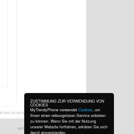
ZUSTIMMUNG ZUR VERWENDUNG VON
COOKIES
MyTrendyPhone verwendet
Cookies
, um
HE-335.703.204 MWST
|
INFO@MYTRENDYPHONE.CH
Ihnen einen reibungslosen Service anbieten
zu können. Wenn Sie mit der Nutzung
unserer Website fortfahren, erklären Sie sich
IMPRESSUM
KONTAKT
damit einverstanden.