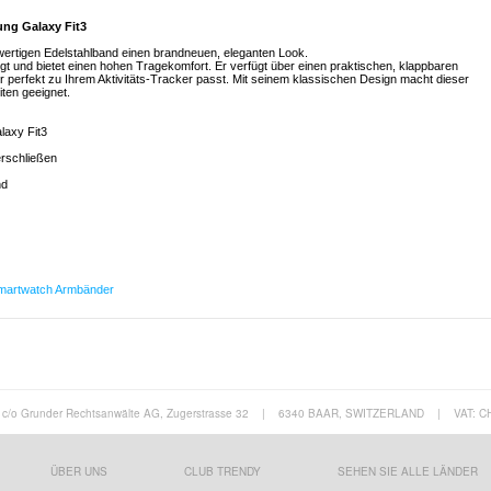
ung Galaxy Fit3
wertigen Edelstahlband einen brandneuen, eleganten Look.
igt und bietet einen hohen Tragekomfort. Er verfügt über einen praktischen, klappbaren
 perfekt zu Ihrem Aktivitäts-Tracker passt. Mit seinem klassischen Design macht dieser
ten geeignet.
laxy Fit3
erschließen
nd
martwatch Armbänder
c/o Grunder Rechtsanwälte AG, Zugerstrasse 32
|
6340 BAAR, SWITZERLAND
|
VAT: C
ÜBER UNS
CLUB TRENDY
SEHEN SIE ALLE LÄNDER