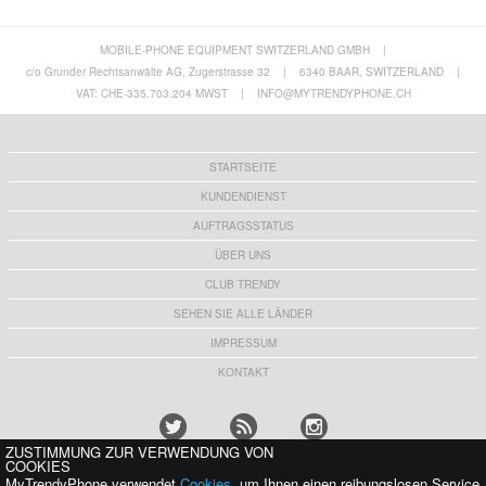
MOBILE-PHONE EQUIPMENT SWITZERLAND GMBH
|
Samsung Galaxy A55 Glitter Flakes TPU
Samsung Galaxy A55 Nillkin Nature TPU Pro
Hülle - Rosa
Hybrid Hülle - Durchsichtig
c/o Grunder Rechtsanwälte AG, Zugerstrasse 32
|
6340 BAAR, SWITZERLAND
|
7,50 CHF
10,80 CHF
VAT: CHE-335.703.204 MWST
|
INFO@MYTRENDYPHONE.CH
STARTSEITE
KUNDENDIENST
AUFTRAGSSTATUS
ÜBER UNS
CLUB TRENDY
SEHEN SIE ALLE LÄNDER
IMPRESSUM
KONTAKT
ZUSTIMMUNG ZUR VERWENDUNG VON
COOKIES
MyTrendyPhone verwendet
Cookies
, um Ihnen einen reibungslosen Service