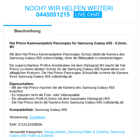
NOCH? WIR HELFEN WEITERI
0445051215
LIVE CHAT
Beschreibung
Hat Prince Kameraobjektiv Panzerglas für Samsung Galaxy A55 - 0.2mm,
9H
Mit dem Hat Prince Kameraobjektiv-Panzerglas-Schutz bleibt die Kamera des
Samsung Galaxy A55 unbeschädigt, ohne die Bildqualität zu beeinträchtigen.
Ein superschlankes Profil in Kombination mit dem Härtegrad 9H macht die Hat
Prince zu einem idealen Schutz für die Samsung Galaxy A55 Kameralinse vor
alltäglichen Kratzern. Die Hat Prince Panzerglas Schutzfolie schirmt die Kamera
Ihres Samsung Galaxy A55 vollständig ab.
Eigenschaften:
- Mit der Hat Prince machen Sie die Kamera des Samsung Galaxy A55
kratzfest
- Es reduziert nicht die Foto- oder Videoqualität
- Ein ultradünnes Profil (0,2mm) mit dem maximalen Härtegrad (9H)
- Die Hat Prince deckt die Kamera Ihres Samsung Galaxy A55 vollständig ab
Kompatibilität:
Samsung Galaxy A55
Verpackung:
Euroblister
EAN: 5714122438836
Verwandte Kategorien:
Handyzubehör
,
Samsung Hüllen & Zubehör
,
Samsung
Galaxy A55 Hüllen & Zubehör