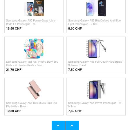
Samsung Galaxy A55 PanzerGlass Ultra-
Samsung Galaxy A55 BlueDefend Anti-Blue
Wide Fit Panzerglas - 9H
Light Panzerglas - 2 Stk.
18,50 CHF
8,60
CHF
Samsung Galaxy Tab A9+ Heavy Duty 360
Samsung Galaxy A55 Full Cover Panzerglas -
Hülle mit Handschlaufe - Bunt
Schwarz Rand
21,70 CHF
7,50 CHF
Samsung Galaxy A55 Dux Ducis Skin Pro
Samsung Galaxy A55 Privat Panzerglas - 9H,
Flip Hülle - Rosa
0.3mm
10,80 CHF
7,50 CHF