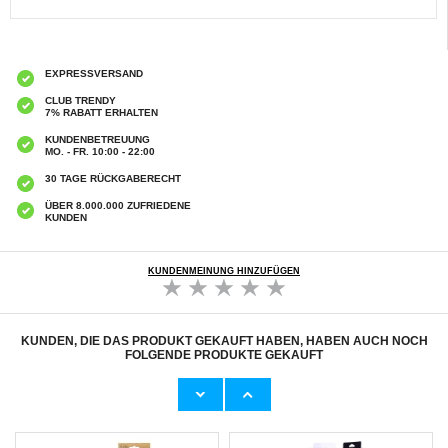
EXPRESSVERSAND
CLUB TRENDY
7% RABATT ERHALTEN
KUNDENBETREUUNG
MO. - FR. 10:00 - 22:00
30 TAGE RÜCKGABERECHT
ÜBER 8.000.000 ZUFRIEDENE
KUNDEN
KUNDENMEINUNG HINZUFÜGEN
KUNDEN, DIE DAS PRODUKT GEKAUFT HABEN, HABEN AUCH NOCH
FOLGENDE PRODUKTE GEKAUFT
Samsung Galaxy A55 Panzerglas - Case
Samsung Galaxy A55 Smart View Wallet
Friendly - Durchsichtig
Cover EF-ZA556CVEGWW - Lavendel
7,50 CHF
37,00 CHF