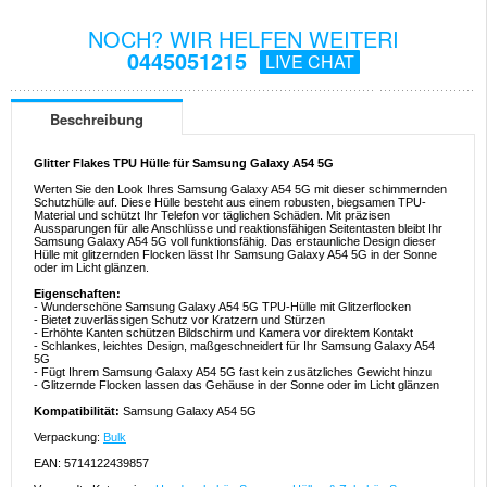
NOCH? WIR HELFEN WEITERI
0445051215
LIVE CHAT
Beschreibung
Glitter Flakes TPU Hülle für Samsung Galaxy A54 5G
Werten Sie den Look Ihres Samsung Galaxy A54 5G mit dieser schimmernden
Schutzhülle auf. Diese Hülle besteht aus einem robusten, biegsamen TPU-
Material und schützt Ihr Telefon vor täglichen Schäden. Mit präzisen
Aussparungen für alle Anschlüsse und reaktionsfähigen Seitentasten bleibt Ihr
Samsung Galaxy A54 5G voll funktionsfähig. Das erstaunliche Design dieser
Hülle mit glitzernden Flocken lässt Ihr Samsung Galaxy A54 5G in der Sonne
oder im Licht glänzen.
Eigenschaften:
- Wunderschöne Samsung Galaxy A54 5G TPU-Hülle mit Glitzerflocken
- Bietet zuverlässigen Schutz vor Kratzern und Stürzen
- Erhöhte Kanten schützen Bildschirm und Kamera vor direktem Kontakt
- Schlankes, leichtes Design, maßgeschneidert für Ihr Samsung Galaxy A54
5G
- Fügt Ihrem Samsung Galaxy A54 5G fast kein zusätzliches Gewicht hinzu
- Glitzernde Flocken lassen das Gehäuse in der Sonne oder im Licht glänzen
Kompatibilität:
Samsung Galaxy A54 5G
Verpackung:
Bulk
EAN: 5714122439857