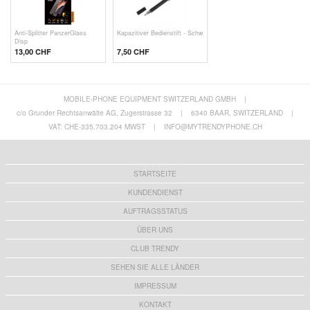
Anti-Splitter PanzerGlass
Kapazitiver Bedienstift - Schw
Disp
13,00 CHF
7,50 CHF
MOBILE-PHONE EQUIPMENT SWITZERLAND GMBH
|
c/o Grunder Rechtsanwälte AG, Zugerstrasse 32
|
6340 BAAR, SWITZERLAND
|
VAT: CHE-335.703.204 MWST
|
INFO@MYTRENDYPHONE.CH
STARTSEITE
KUNDENDIENST
AUFTRAGSSTATUS
ÜBER UNS
CLUB TRENDY
SEHEN SIE ALLE LÄNDER
IMPRESSUM
KONTAKT