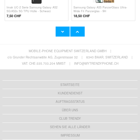
Imak UC-2 Serie Samsung Galaxy A52
Samsung Galaxy A55 PanzerGlass Ultra-
5G/A52s 5G TPU Hülle - Schwarz
Wide Fit Panzerglas - 9H
7,50 CHF
18,50 CHF
MOBILE-PHONE EQUIPMENT SWITZERLAND GMBH
|
PanzerGlass iPhone XR / iPhone 11
Stoßfeste Samsung Galaxy A52 5G, Galaxy
Panzerglas - Durchsichtig
A52s TPU Hülle - Durchsichtig
c/o Grunder Rechtsanwälte AG, Zugerstrasse 32
|
6340 BAAR, SWITZERLAND
|
19,00 CHF
7,50 CHF
VAT: CHE-335.703.204 MWST
|
INFO@MYTRENDYPHONE.CH
STARTSEITE
KUNDENDIENST
AUFTRAGSSTATUS
ÜBER UNS
CLUB TRENDY
SEHEN SIE ALLE LÄNDER
IMPRESSUM