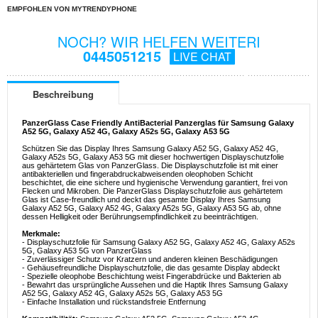
EMPFOHLEN VON MYTRENDYPHONE
NOCH? WIR HELFEN WEITERI
0445051215
LIVE CHAT
Beschreibung
PanzerGlass Case Friendly AntiBacterial Panzerglas für Samsung Galaxy
A52 5G, Galaxy A52 4G, Galaxy A52s 5G, Galaxy A53 5G
Schützen Sie das Display Ihres Samsung Galaxy A52 5G, Galaxy A52 4G,
Galaxy A52s 5G, Galaxy A53 5G mit dieser hochwertigen Displayschutzfolie
aus gehärtetem Glas von PanzerGlass. Die Displayschutzfolie ist mit einer
antibakteriellen und fingerabdruckabweisenden oleophoben Schicht
beschichtet, die eine sichere und hygienische Verwendung garantiert, frei von
Flecken und Mikroben. Die PanzerGlass Displayschutzfolie aus gehärtetem
Glas ist Case-freundlich und deckt das gesamte Display Ihres Samsung
Galaxy A52 5G, Galaxy A52 4G, Galaxy A52s 5G, Galaxy A53 5G ab, ohne
dessen Helligkeit oder Berührungsempfindlichkeit zu beeinträchtigen.
Merkmale:
- Displayschutzfolie für Samsung Galaxy A52 5G, Galaxy A52 4G, Galaxy A52s
5G, Galaxy A53 5G von PanzerGlass
- Zuverlässiger Schutz vor Kratzern und anderen kleinen Beschädigungen
- Gehäusefreundliche Displayschutzfolie, die das gesamte Display abdeckt
- Spezielle oleophobe Beschichtung weist Fingerabdrücke und Bakterien ab
- Bewahrt das ursprüngliche Aussehen und die Haptik Ihres Samsung Galaxy
A52 5G, Galaxy A52 4G, Galaxy A52s 5G, Galaxy A53 5G
- Einfache Installation und rückstandsfreie Entfernung