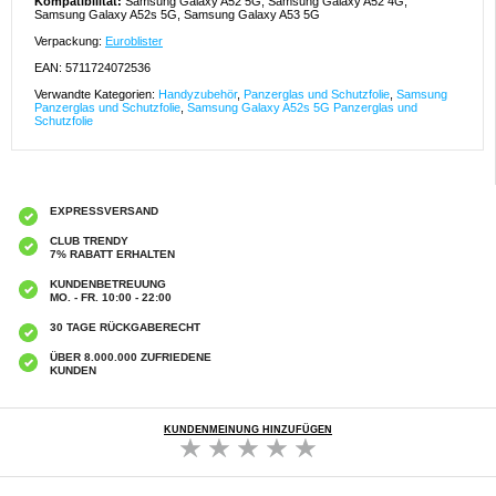
Kompatibilität:
Samsung Galaxy A52 5G, Samsung Galaxy A52 4G,
Samsung Galaxy A52s 5G, Samsung Galaxy A53 5G
Verpackung:
Euroblister
EAN: 5711724072536
Verwandte Kategorien:
Handyzubehör
,
Panzerglas und Schutzfolie
,
Samsung
Panzerglas und Schutzfolie
,
Samsung Galaxy A52s 5G Panzerglas und
Schutzfolie
EXPRESSVERSAND
CLUB TRENDY
7% RABATT ERHALTEN
KUNDENBETREUUNG
MO. - FR. 10:00 - 22:00
30 TAGE RÜCKGABERECHT
ÜBER 8.000.000 ZUFRIEDENE
KUNDEN
KUNDENMEINUNG HINZUFÜGEN