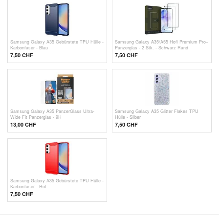
Samsung Galaxy A35 Gebürstete TPU Hülle -
Samsung Galaxy A35/A55 Hofi Premium Pro+
Karbonfaser - Blau
Panzerglas - 2 Stk. - Schwarz Rand
7,50 CHF
7,50 CHF
Samsung Galaxy A35 PanzerGlass Ultra-
Samsung Galaxy A35 Glitter Flakes TPU
Wide Fit Panzerglas - 9H
Hülle - Silber
13,00 CHF
7,50 CHF
Samsung Galaxy A35 Gebürstete TPU Hülle -
Karbonfaser - Rot
7,50 CHF