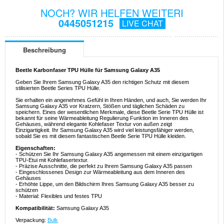
NOCH? WIR HELFEN WEITERI
0445051215
LIVE CHAT
Beschreibung
Beetle Karbonfaser TPU Hülle für Samsung Galaxy A35
Geben Sie Ihrem Samsung Galaxy A35 den richtigen Schutz mit diesem
stilisierten Beetle Series TPU Hülle.
Sie erhalten ein angenehmes Gefühl in Ihren Händen, und auch, Sie werden Ihr
Samsung Galaxy A35 vor Kratzern, Stößen und täglichen Schäden zu
speichern. Eines der wesentlichen Merkmale, diese Beetle Serie TPU Hülle ist
bekannt für seine Wärmeableitung Regulierung Funktion im Inneren des
Gehäuses, während elegante Kohlefaser Textur von außen zeigt
Einzigartigkeit. Ihr Samsung Galaxy A35 wird viel leistungsfähiger werden,
sobald Sie es mit diesem fantastischen Beetle Serie TPU Hülle kleiden.
Eigenschaften:
- Schützen Sie Ihr Samsung Galaxy A35 angemessen mit einem einzigartigen
TPU-Etui mit Kohlefasertextur.
- Präzise Ausschnitte, die perfekt zu Ihrem Samsung Galaxy A35 passen
- Eingeschlossenes Design zur Wärmeableitung aus dem Inneren des
Gehäuses
- Erhöhte Lippe, um den Bildschirm Ihres Samsung Galaxy A35 besser zu
schützen
- Material: Flexibles und festes TPU
Kompatibilität:
Samsung Galaxy A35
Verpackung:
Bulk