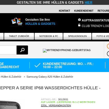
GESTALTEN SIE IHRE HÜLLEN & GADGETS
HIER
KONTAKT
KUNDENDIENST
RETOURE
Gestalten Sie Ihre
AUFTRAGSSTATU
HÜLLEN & GADGETS
CLUB TRENDY-LOG
TABLET ZUBEHÖR
NOTEBOOK & PC
SPIELKONSOLEN
FOTO & VI
AGE
KUNDENBETREUUNG: MO. – FR.:
GABERECHT
10:00 – 22:00
Hüllen & Zubehör
Samsung Galaxy A26 Hüllen & Zubehör
PPER A SERIE IP68 WASSERDICHTES HÜLLE -
ARTIKEL-NR.:
3012931
AUF LAGER - LIEFERUNG IN 1-2 WERKTAGEN
ZZGL. VERSANDKOSTEN