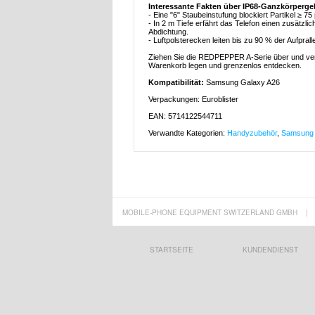
Interessante Fakten über IP68-Ganzkörperg
- Eine "6" Staubeinstufung blockiert Partikel ≥ 7
- In 2 m Tiefe erfährt das Telefon einen zusätz
Abdichtung.
- Luftpolsterecken leiten bis zu 90 % der Aufpral
Ziehen Sie die REDPEPPER A-Serie über und verwa
Warenkorb legen und grenzenlos entdecken.
Kompatibilität:
Samsung Galaxy A26
Verpackungen: Euroblister
EAN: 5714122544711
Verwandte Kategorien:
Handyzubehör
,
Samsung 
MOBILE-PHONE EQUIPMENT SWITZERLAND GMBH
|
STARTSEITE
KUNDENDIENST