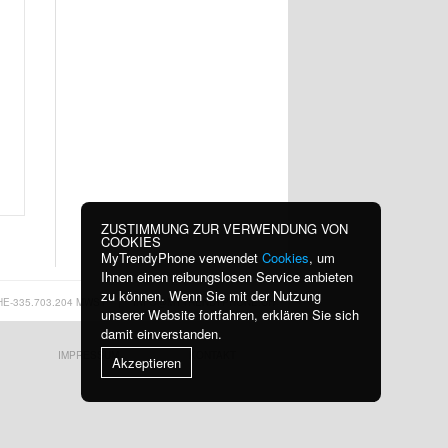
ZUSTIMMUNG ZUR VERWENDUNG VON
COOKIES
MyTrendyPhone verwendet
Cookies
, um
Ihnen einen reibungslosen Service anbieten
zu können. Wenn Sie mit der Nutzung
HE-335.703.204 MWST
|
INFO@MYTRENDYPHONE.CH
unserer Website fortfahren, erklären Sie sich
damit einverstanden.
IMPRESSUM
KONTAKT
Akzeptieren