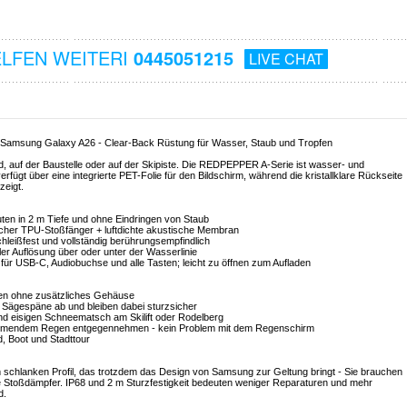
ELFEN WEITERI
0445051215
LIVE CHAT
r Samsung Galaxy A26 - Clear-Back Rüstung für Wasser, Staub und Tropfen
 auf der Baustelle oder auf der Skipiste. Die REDPEPPER A-Serie ist wasser- und
fügt über eine integrierte PET-Folie für den Bildschirm, während die kristallklare Rückseite
zeigt.
uten in 2 m Tiefe und ohne Eindringen von Staub
icher TPU-Stoßfänger + luftdichte akustische Membran
schleißfest und vollständig berührungsempfindlich
ler Auflösung über oder unter der Wasserlinie
ür USB-C, Audiobuchse und alle Tasten; leicht zu öffnen zum Aufladen
en ohne zusätzliches Gehäuse
d Sägespäne ab und bleiben dabei sturzsicher
nd eisigen Schneematsch am Skilift oder Rodelberg
strömendem Regen entgegennehmen - kein Problem mit dem Regenschirm
d, Boot und Stadttour
m schlanken Profil, das trotzdem das Design von Samsung zur Geltung bringt - Sie brauchen
e Stoßdämpfer. IP68 und 2 m Sturzfestigkeit bedeuten weniger Reparaturen und mehr
d.