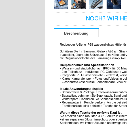
NOCH? WIR H
Beschreibung
Redpepper A-Serie IP68 wasserdichtes Hülle fü
Schützen Sie Ihr Samsung Galaxy A26 am Strand,
staubdicht, übersteht Stürze aus 2 m Höhe und ver
die Originaloberfläche des Samsung Galaxy A26 
Hauptmerkmale und Spezifikationen
- Wasser- und staubdicht nach IP68 - für 30 Min
- 2 m Fallschutz - stoßfestes PC-Gehäuse + we
- Integrierte PET-Bildschirmfolie - kratzfest, ver
- Klares Kamerafenster - Fotos und Videos in vol
- Geschützte Anschlüsse - abnehmbare Stecker f
Ideale Anwendungsbeispiele
- Schnorcheln & Pooltage: Unterwasseraufnahm
- Baustellen: schirmen Sie Betonstaub, Sand un
- Wintersport: Blockieren Sie Schneeschmelze u
- Regenwetter im Pendlerverkehr: Anrufe bei 
- Familienurlaub: eine schlanke Tasche für Stran
Warum diese Tasche der perfekte Kauf ist
Sie erhalten einen robusten 360°-Schutz in eine
keinen separaten Bildschirmschutz oder sperrig
Seelenfrieden, wo immer Sie auch unterwegs sin