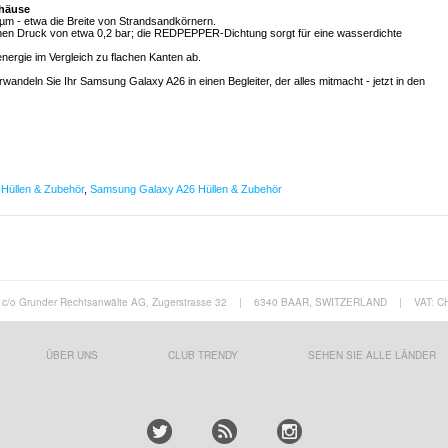
ehäuse
5 µm - etwa die Breite von Strandsandkörnern.
lichen Druck von etwa 0,2 bar; die REDPEPPER-Dichtung sorgt für eine wasserdichte
lenergie im Vergleich zu flachen Kanten ab.
ndeln Sie Ihr Samsung Galaxy A26 in einen Begleiter, der alles mitmacht - jetzt in den
Hüllen & Zubehör
,
Samsung Galaxy A26 Hüllen & Zubehör
c/o Grunder Rechtsanwälte AG, Zugerstrasse 32
|
6340 BAAR, SWITZERLAND
|
VAT: C
ÜBER UNS
CLUB TRENDY
SEHEN SIE ALLE LÄNDER