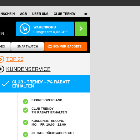
NSCHEIN
AGB
ÜBER UNS
CLUB TRENDY
DE
S
WARENKORB
0
Insgesamt
0,00
CHF
IN
DEO
SMARTWATCH
SOMMER GADGETS
TOP 20
KUNDENSERVICE
CLUB - TRENDY - 7% RABATT
ERHALTEN
EXPRESSVERSAND
CLUB TRENDY
7% RABATT ERHALTEN
KUNDENBETREUUNG
MO. - FR. 10:00 - 22:00
30 TAGE RÜCKGABERECHT