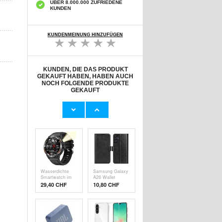
ÜBER 8.000.000 ZUFRIEDENE
KUNDEN
KUNDENMEINUNG HINZUFÜGEN
KUNDEN, DIE DAS PRODUKT
GEKAUFT HABEN, HABEN AUCH
NOCH FOLGENDE PRODUKTE
GEKAUFT
Samsung Galaxy
Samsung Galaxy
A26 Panzerglas -
A26/A36 Imak
Case Friendly -
HD
7,50 CHF
7,50 CHF
Durchsichtig
Kameraobjektiv
Panzerglas -
2Stk.
Wasserdichte
Samsung Galaxy
Smartwatch im
A26 Wallet
Outdoor-Stil
Schutzhülle mit
29,40 CHF
10,80 CHF
KT76 mit
Magnetverschluss
Kompass und
- Schwarz
Taschenlampe -
1.53" - Schwarz