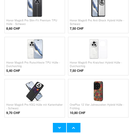
Honor Magic6 Pro Slim-Fit Premium TPU
Honor Magic6 Pro Anti-Shock Hybrid Hülle -
Hülle - Schwarz
Schwarz
8,60 CHF
7,50 CHF
Honor Magic6 Pro Rutschfeste TPU Hülle -
Honor Magic6 Pro Kratzfest Hybrid Hülle -
Durchsichtig
Durchsichtig
5,40 CHF
7,50 CHF
Honor Magic6 Pro KSQ Hülle mit Kartenhalter
OnePlus 12 Vier Jahreszeiten Hybrid Hülle -
- Schwarz
Frühling
9,70 CHF
10,80 CHF