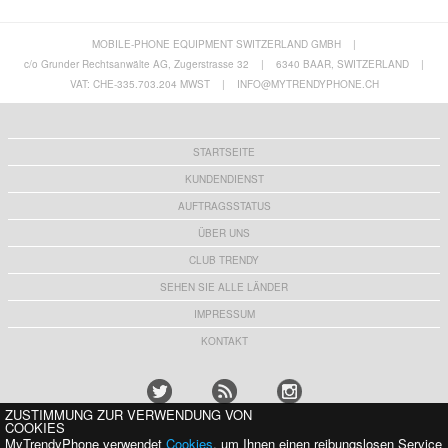
MOBILE-PHONE EQUIPMENT SWITZERLAND GMBH
|
OnePlus 12 Vier Jahreszeiten Hybrid Hülle
OnePlus 12 Vier Jahreszeiten Hybrid Hülle -
Sommer
c/o Grunder Rechtsanwälte AG, Zugerstrasse 32
|
6340 BAAR, SWITZERLAND
|
10,80 CHF
10,80 CHF
VAT: CHE-335.703.204 MWST
|
INFO@MYTRENDYPHONE.CH
STARTSEITE
KUNDENDIENST
AUFTRAGSSTATUS
ÜBER UNS
CLUB TRENDY
SEHEN SIE ALLE LÄNDER
IMPRESSUM
KONTAKT
ZUSTIMMUNG ZUR VERWENDUNG VON
COOKIES
MyTrendyPhone verwendet
Cookies
, um Ihnen einen reibungslosen Service