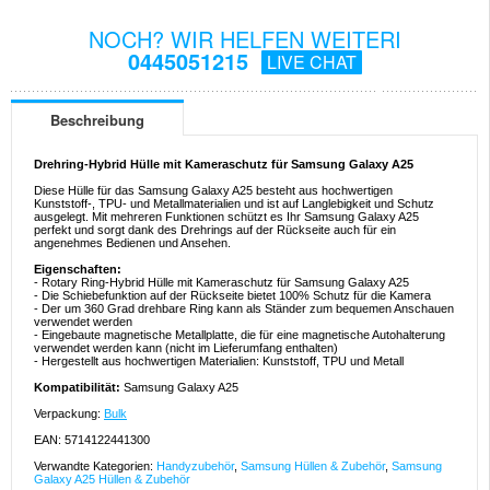
NOCH? WIR HELFEN WEITERI
0445051215
LIVE CHAT
Beschreibung
Drehring-Hybrid Hülle mit Kameraschutz für Samsung Galaxy A25
Diese Hülle für das Samsung Galaxy A25 besteht aus hochwertigen
Kunststoff-, TPU- und Metallmaterialien und ist auf Langlebigkeit und Schutz
ausgelegt. Mit mehreren Funktionen schützt es Ihr Samsung Galaxy A25
perfekt und sorgt dank des Drehrings auf der Rückseite auch für ein
angenehmes Bedienen und Ansehen.
Eigenschaften:
- Rotary Ring-Hybrid Hülle mit Kameraschutz für Samsung Galaxy A25
- Die Schiebefunktion auf der Rückseite bietet 100% Schutz für die Kamera
- Der um 360 Grad drehbare Ring kann als Ständer zum bequemen Anschauen
verwendet werden
- Eingebaute magnetische Metallplatte, die für eine magnetische Autohalterung
verwendet werden kann (nicht im Lieferumfang enthalten)
- Hergestellt aus hochwertigen Materialien: Kunststoff, TPU und Metall
Kompatibilität:
Samsung Galaxy A25
Verpackung:
Bulk
EAN: 5714122441300
Verwandte Kategorien:
Handyzubehör
,
Samsung Hüllen & Zubehör
,
Samsung
Galaxy A25 Hüllen & Zubehör