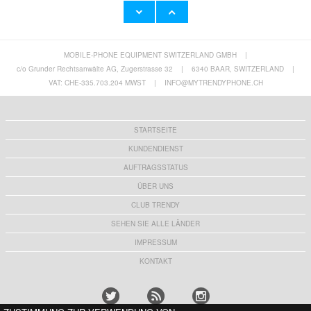
MOBILE-PHONE EQUIPMENT SWITZERLAND GMBH
|
c/o Grunder Rechtsanwälte AG, Zugerstrasse 32
|
6340 BAAR, SWITZERLAND
|
VAT: CHE-335.703.204 MWST
|
INFO@MYTRENDYPHONE.CH
STARTSEITE
KUNDENDIENST
AUFTRAGSSTATUS
ÜBER UNS
CLUB TRENDY
SEHEN SIE ALLE LÄNDER
IMPRESSUM
KONTAKT