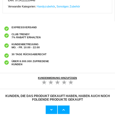
EAN: 5714122220448
Verwandte Kategorien:
Handyzubehör
,
Sonstiges Zubehör
EXPRESSVERSAND
CLUB TRENDY
7% RABATT ERHALTEN
KUNDENBETREUUNG
MO. - FR. 10:00 - 22:00
30 TAGE RÜCKGABERECHT
ÜBER 8.000.000 ZUFRIEDENE
KUNDEN
KUNDENMEINUNG HINZUFÜGEN
KUNDEN, DIE DAS PRODUKT GEKAUFT HABEN, HABEN AUCH NOCH
FOLGENDE PRODUKTE GEKAUFT
Realme 12 Pro/12 Pro+ Full Cover Panzerglas
Realme 12 Pro/12 Pro+ Privacy Full Cover
- Schwarz Rand
Panzerglas - Schwarz Rand
7,50 CHF
9,70 CHF