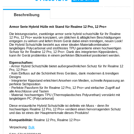
Beschreibung
Armor Serie Hybrid Hülle mit Stand für Realme 12 Pro, 12 Pro+
Die leistungsstarke, zweitönige armor serie hybrid schutzhülle für Ihr Realme
12 Pro, 12 Pro+ wurde konzipiert, um üblichen & alltäglichen Beschädigungen
entgegen zu wirken und liefert Ihrem Gerät dabei einen trendigen, neuen Look!
Die Hybrid Schutzhülle besteht aus einer idealen Materialkombination -
langlebiges Polycarbonat und stoßfestes TPU garantierte einen hochwertigen
Schutz für Ihr Realme 12 Pro, 12 Pro+. Dank des integrierten Kippständers,
kann ihr Gerät problemlos in einem perfekten Blickwinkel positioniert werden.
Eigenschaften:
- Armor Hybrid Schutzhülle bietet außergewöhnlichen Schutz für Ihr Realme 12
Pro, 12 Pro+
- Kein Einfluss auf die Schönheit Ihres Gerätes, dank modernen & trendigen
Designs
- Integrierter Kippstand erleichtert Ansehen von Medien, schnelle Anpassung an
perfekte Sichtposition
- Perfekte Passform für Ihr Realme 12 Pro, 12 Pro+ und einfacher Zugriff auf
alle Anschlüsse und Tasten
- Material: hochwertiges TPU (Thermoplastisches Polyurethan) verstärkt mit
langlebigem PC (Polycarbonat)
Diese erstaunliche Hybrid Schutzhülle ist definitiv ein Muss - denn Ihr
hochwertiges Realme 12 Pro, 12 Pro+ verdient einen hervorragenden Schutz
und das ist eines der Hauptmerkmale dieses Produkts!
Kompatibilität:
Realme 12 Pro, Realme 12 Pro+
Verpackung:
Bulk