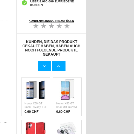
ÜBER 8.000.000 ZUFRIEDENE
KUNDEN
KUNDENMEINUNG HINZUFÜGEN
KUNDEN, DIE DAS PRODUKT
GEKAUFT HABEN, HABEN AUCH
NOCH FOLGENDE PRODUKTE
GEKAUFT
8 Stk. Runde
Xiaomi Mi Band
Stuhlbeinschoner
5/6/7 Matte
mit Filz - S -
Silikonband
9,70 CHF
7,50 CHF
Transparent
Honor X50 GT
Honor X50 GT
Imak Privacy Full
Imak 3D Curved
Cover
Panzerglas
0,60
CHF
0,60
CHF
Panzerglas