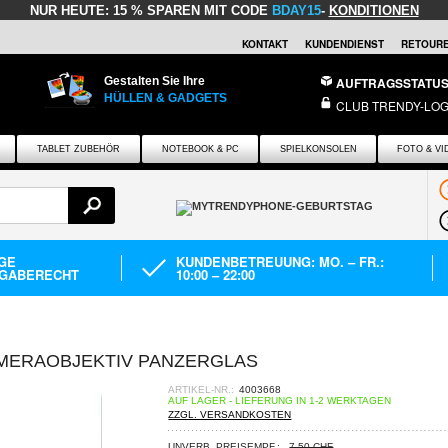
NUR HEUTE:
15 % SPAREN MIT CODE
BDAY15
-
KONDITIONEN
KONTAKT
KUNDENDIENST
RETOURE
Gestalten Sie Ihre
AUFTRAGSSTATU
HÜLLEN & GADGETS
CLUB TRENDY-LOG
TABLET ZUBEHÖR
NOTEBOOK & PC
SPIELKONSOLEN
FOTO & VI
AGE
KUNDENBETREUUNG: MO. – FR.:
GABERECHT
10:00 – 22:00
KAMERAOBJEKTIV PANZERGLAS
ARTIKEL-NR.:
4003668
AUF LAGER - LIEFERUNG IN 1-2 WERKTAGEN
ZZGL. VERSANDKOSTEN
UNVERB. PREISEMPF.:
7,50 CHF