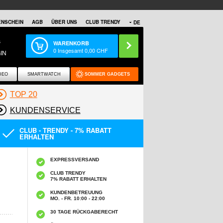
NSCHEIN
AGB
ÜBER UNS
CLUB TRENDY
DE
S
WARENKORB
0
Insgesamt
0,00
CHF
IN
DEO
SMARTWATCH
SOMMER GADGETS
TOP 20
KUNDENSERVICE
CLUB - TRENDY - 7% RABATT
ERHALTEN
EXPRESSVERSAND
CLUB TRENDY
7% RABATT ERHALTEN
KUNDENBETREUUNG
MO. - FR. 10:00 - 22:00
30 TAGE RÜCKGABERECHT