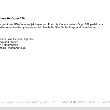
chutz für Oppo A59
es gehärtete HD-Kameraobjektivglas von Imak die Kamera deines Oppo A59 perfekt vor
rdem reduziert die hydrophobe und oleophobe Oberfläche Fingerabdrücke bei der
etem Glas für dein Oppo A59
zern und Stößen
im Fotografieren
rt die Fingerabdrücke
c/o Grunder Rechtsanwälte AG, Zugerstrasse 32
|
6340 BAAR, SWITZERLAND
|
VAT: C