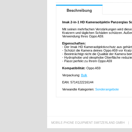
Beschreibung
Imak 2-in-1 HD Kameraobjektiv Panzerglas S
Mit seinen mehrfachen Verstärkungen wird dies
Kratzern und täglichen Schäden schützen. Auße
Verwendung Ihres Oppo A59.
Eigenschaften:
- Der Imak HD Kameraobjektivschutz aus gehärt
- Schützt die Kamera deines Oppo A59 vor Krat
- Beeinträchtigt nicht die Qualität der Kamera be
- Hydrophobe und oleophobe Oberfläche reduzie
- Passt perfekt zu Ihrem Oppo A59
Kompatibilität:
Oppo A59
Verpackung:
Bulk
EAN: 5714122216144
Verwandte Kategorien:
Sonderangebote
MOBILE-PHONE EQUIPMENT SWITZERLAND GMBH
|