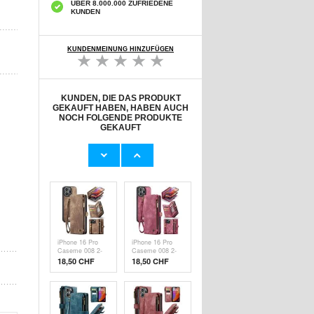
ÜBER 8.000.000 ZUFRIEDENE
KUNDEN
KUNDENMEINUNG HINZUFÜGEN
KUNDEN, DIE DAS PRODUKT
GEKAUFT HABEN, HABEN AUCH
NOCH FOLGENDE PRODUKTE
GEKAUFT
OnePlus Pad 2
OnePlus Pad 2
Panzerglas -
Tri-Fold Serie
Case Friendly -
Smart Folio Hülle
9,70 CHF
15,20 CHF
Durchsichtig
- Grün
iPhone 16 Pro
iPhone 16 Pro
Caseme 008 2-
Caseme 008 2-
in-1
in-1
18,50 CHF
18,50 CHF
Multifunktions
Multifunktions
Wallet Hülle -
Wallet Hülle -
Braun
Rot