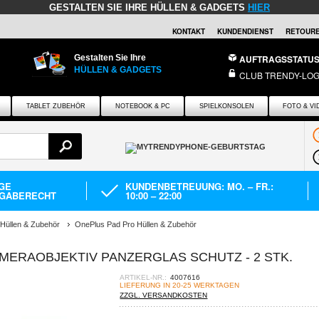
GESTALTEN SIE IHRE HÜLLEN & GADGETS
HIER
KONTAKT
KUNDENDIENST
RETOURE
Gestalten Sie Ihre
AUFTRAGSSTATU
HÜLLEN & GADGETS
CLUB TRENDY-LOG
TABLET ZUBEHÖR
NOTEBOOK & PC
SPIELKONSOLEN
FOTO & VI
AGE
KUNDENBETREUUNG: MO. – FR.:
GABERECHT
10:00 – 22:00
Hüllen & Zubehör
OnePlus Pad Pro Hüllen & Zubehör
MERAOBJEKTIV PANZERGLAS SCHUTZ - 2 STK.
ARTIKEL-NR.:
4007616
LIEFERUNG IN 20-25 WERKTAGEN
ZZGL. VERSANDKOSTEN