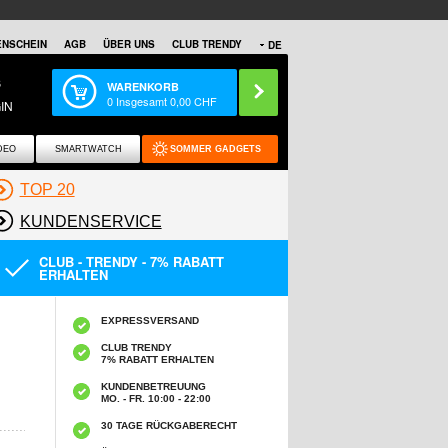
NSCHEIN
AGB
ÜBER UNS
CLUB TRENDY
DE
S
WARENKORB
0
Insgesamt
0,00
CHF
IN
DEO
SMARTWATCH
SOMMER GADGETS
TOP 20
KUNDENSERVICE
CLUB - TRENDY - 7% RABATT
ERHALTEN
EXPRESSVERSAND
CLUB TRENDY
7% RABATT ERHALTEN
KUNDENBETREUUNG
MO. - FR. 10:00 - 22:00
30 TAGE RÜCKGABERECHT