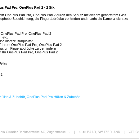
s Pad Pro, OnePlus Pad 2 - 2 Stk.
hrem OnePlus Pad Pro, OnePlus Pad 2 durch den Schutz mit diesem gehärtetem Glas
leophobe Beschichtung, die Fingerabdrücke verhindert und macht die Kamera leicht zu
r OnePlus Pad Pro, OnePlus Pad 2
, etc.
ne klarere Bildqualität
auf Ihrem OnePlus Pad Pro, OnePlus Pad 2
ung, um Fingerabdrücke zu verhindern
 auf Ihr OnePlus Pad Pro, OnePlus Pad 2
 Glas
 2
üllen & Zubehör
,
OnePlus Pad Pro Hüllen & Zubehör
c/o Grunder Rechtsanwälte AG, Zugerstrasse 32
|
6340 BAAR, SWITZERLAND
|
VAT: C