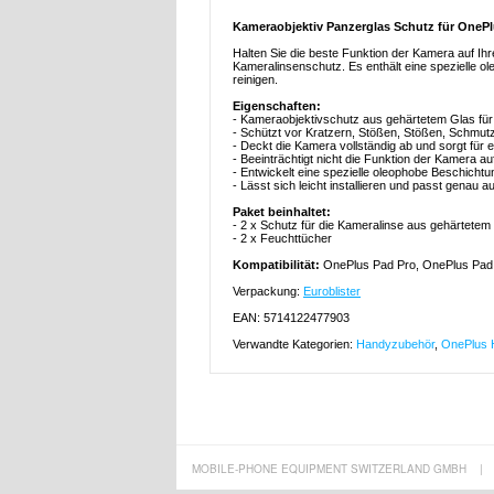
Kameraobjektiv Panzerglas Schutz für OnePlu
Halten Sie die beste Funktion der Kamera auf I
Kameralinsenschutz. Es enthält eine spezielle o
reinigen.
Eigenschaften:
- Kameraobjektivschutz aus gehärtetem Glas fü
- Schützt vor Kratzern, Stößen, Stößen, Schmutz
- Deckt die Kamera vollständig ab und sorgt für ei
- Beeinträchtigt nicht die Funktion der Kamera 
- Entwickelt eine spezielle oleophobe Beschicht
- Lässt sich leicht installieren und passt genau
Paket beinhaltet:
- 2 x Schutz für die Kameralinse aus gehärtetem
- 2 x Feuchttücher
Kompatibilität:
OnePlus Pad Pro, OnePlus Pad
Verpackung:
Euroblister
EAN: 5714122477903
Verwandte Kategorien:
Handyzubehör
,
OnePlus H
MOBILE-PHONE EQUIPMENT SWITZERLAND GMBH
|