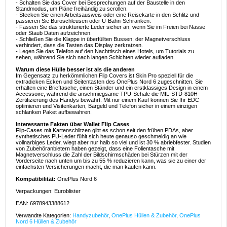
- Schalten Sie das Cover bei Besprechungen auf der Baustelle in den
Standmodus, um Pläne freihändig zu scrollen.
- Stecken Sie einen Arbeitsausweis oder eine Reisekarte in den Schlitz und
passieren Sie Büroschleusen oder U-Bahn-Schranken.
- Fassen Sie das strukturierte Leder sicher an, wenn Sie im Freien bei Nässe
oder Staub Daten aufzeichnen.
- Schließen Sie die Klappe in überfüllten Bussen; der Magnetverschluss
verhindert, dass die Tasten das Display zerkratzen.
- Legen Sie das Telefon auf den Nachttisch eines Hotels, um Tutorials zu
sehen, während Sie sich nach langen Schichten wieder aufladen.
Warum diese Hülle besser ist als die anderen
Im Gegensatz zu herkömmlichen Flip Covers ist Skin Pro speziell für die
extradicken Ecken und Seitentasten des OnePlus Nord 6 zugeschnitten. Sie
erhalten eine Brieftasche, einen Ständer und ein erstklassiges Design in einem
Accessoire, während die anschmiegsame TPU-Schale die MIL-STD-810H-
Zertifizierung des Handys bewahrt. Mit nur einem Kauf können Sie Ihr EDC
optimieren und Visitenkarten, Bargeld und Telefon sicher in einem einzigen
schlanken Paket aufbewahren.
Interessante Fakten über Wallet Flip Cases
Flip-Cases mit Kartenschlitzen gibt es schon seit den frühen PDAs, aber
synthetisches PU-Leder fühlt sich heute genauso geschmeidig an wie
vollnarbiges Leder, wiegt aber nur halb so viel und ist 30 % abriebfester. Studien
von Zubehöranbietern haben gezeigt, dass eine Folientasche mit
Magnetverschluss die Zahl der Bildschirmschäden bei Stürzen mit der
Vorderseite nach unten um bis zu 55 % reduzieren kann, was sie zu einer der
einfachsten Versicherungen macht, die man kaufen kann.
Kompatibilität:
OnePlus Nord 6
Verpackungen: Euroblister
EAN: 6978943388612
Verwandte Kategorien:
Handyzubehör
,
OnePlus Hüllen & Zubehör
,
OnePlus
Nord 6 Hüllen & Zubehör