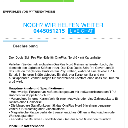
EMPFOHLEN VON MYTRENDYPHONE
NOCH? WIR HELFEN WEITERI
0445051215
LIVE CHAT
Beschreibung
Dux Ducis Skin Pro Flip Hülle für OnePlus Nord 6 - mit Kartenhalter
Verleihen Sie dem ultrarobusten OnePlus Nord 6 einen raffinierten Look, der
dennoch den täglichen Stößen trotzt. Das Dux Ducis Skin Pro Cover umhüllt
das Telefon mit glattem, kratzfestem Polyurethan, während eine flexible TPU-
Schale im Inneren Stöße abfedert. Ein diskreter Kartenschlitz und ein
ausklappbarer Ständer sorgen für zusätzlichen Komfort, ohne dass die Hülle zu
groß wird.
Hauptmerkmale und Spezifikationen
- Hochwertige Polyurethan-Außenseite gepaart mit stoßabsorbierendem TPU-
Rahmen für doppelten Schutz
- Verstecktes inneres Kartenfach für einen Ausweis oder eine Zahlungskarte für
Reisen ohne Geldbörse
- Die klappbare Standfunktion hält das OnePlus Nord 6 in einem bequemen
Winkel für Streaming oder Videotelefonie
- Magnetische Klappe verhindert versehentliches Öffnen in Rucksäcken oder
Werkzeugtaschen
- Federleichte Bauweise - so bleibt das OnePlus Nord 6 taschenfreundlich
Ideale Einsatzszenarien