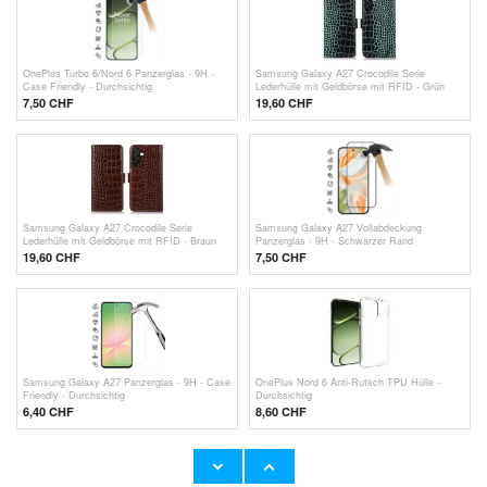
OnePlus Turbo 6/Nord 6 Panzerglas - 9H -
Samsung Galaxy A27 Crocodile Serie
Case Friendly - Durchsichtig
Lederhülle mit Geldbörse mit RFID - Grün
7,50 CHF
19,60
CHF
Samsung Galaxy A27 Crocodile Serie
Samsung Galaxy A27 Vollabdeckung
Lederhülle mit Geldbörse mit RFID - Braun
Panzerglas - 9H - Schwarzer Rand
19,60
CHF
7,50
CHF
Samsung Galaxy A27 Panzerglas - 9H - Case
OnePlus Nord 6 Anti-Rutsch TPU Hülle -
Friendly - Durchsichtig
Durchsichtig
6,40 CHF
8,60 CHF