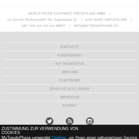
MOBILE-PHONE EQUIPMENT SWITZERLAND GMBH
|
OnePlus Nord 6 Dux Ducis Skin Pro Flip
OnePlus Nord 6 - 512GB - Mint
Hülle
c/o Grunder Rechtsanwälte AG, Zugerstrasse 32
|
6340 BAAR, SWITZERLAND
|
11,90 CHF
499,00
CHF
VAT: CHE-335.703.204 MWST
|
INFO@MYTRENDYPHONE.CH
STARTSEITE
KUNDENDIENST
AUFTRAGSSTATUS
ÜBER UNS
CLUB TRENDY
SEHEN SIE ALLE LÄNDER
IMPRESSUM
KONTAKT
ZUSTIMMUNG ZUR VERWENDUNG VON
COOKIES
MyTrendyPhone verwendet
Cookies
, um Ihnen einen reibungslosen Service