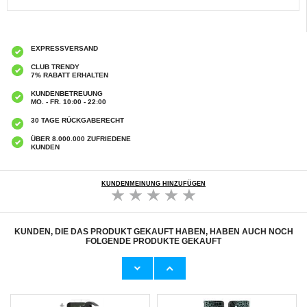
EXPRESSVERSAND
CLUB TRENDY
7% RABATT ERHALTEN
KUNDENBETREUUNG
MO. - FR. 10:00 - 22:00
30 TAGE RÜCKGABERECHT
ÜBER 8.000.000 ZUFRIEDENE
KUNDEN
KUNDENMEINUNG HINZUFÜGEN
KUNDEN, DIE DAS PRODUKT GEKAUFT HABEN, HABEN AUCH NOCH
FOLGENDE PRODUKTE GEKAUFT
OnePlus Nord 6/Turbo 6 Kameraobjektiv
OnePlus Nord 6 Dux Ducis Aimo Hybrid Hülle
Panzerglas Schutz - 2 Stk.
- Schwarz
7,50 CHF
8,60 CHF