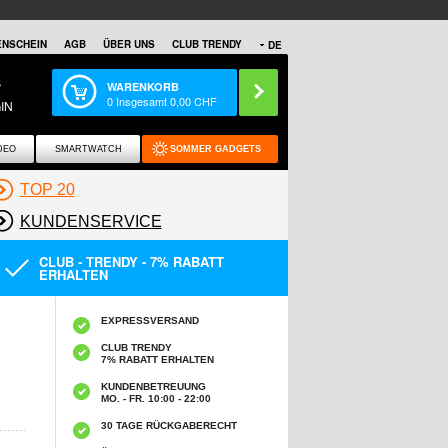
NSCHEIN
AGB
ÜBER UNS
CLUB TRENDY
DE
S
WARENKORB
0
Insgesamt
0,00
CHF
IN
DEO
SMARTWATCH
SOMMER GADGETS
TOP 20
KUNDENSERVICE
CLUB - TRENDY - 7% RABATT
ERHALTEN
EXPRESSVERSAND
CLUB TRENDY
7% RABATT ERHALTEN
KUNDENBETREUUNG
MO. - FR. 10:00 - 22:00
30 TAGE RÜCKGABERECHT