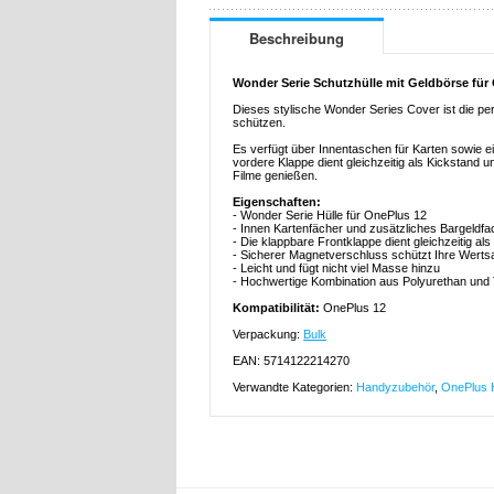
Beschreibung
Wonder Serie Schutzhülle mit Geldbörse für
Dieses stylische Wonder Series Cover ist die pe
schützen.
Es verfügt über Innentaschen für Karten sowie 
vordere Klappe dient gleichzeitig als Kickstand 
Filme genießen.
Eigenschaften:
- Wonder Serie Hülle für OnePlus 12
- Innen Kartenfächer und zusätzliches Bargeldfa
- Die klappbare Frontklappe dient gleichzeitig al
- Sicherer Magnetverschluss schützt Ihre Wert
- Leicht und fügt nicht viel Masse hinzu
- Hochwertige Kombination aus Polyurethan und
Kompatibilität:
OnePlus 12
Verpackung:
Bulk
EAN: 5714122214270
Verwandte Kategorien:
Handyzubehör
,
OnePlus H