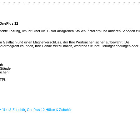
 OnePlus 12
rfekte Lösung, um Ihr OnePlus 12 vor alltäglichen Stößen, Kratzern und anderen Schäden zu
ein Geldfach und einen Magnetverschluss, der Ihre Wertsachen sicher aufbewahrt. Die
und ermöglicht es Ihnen, Ihre Hände frei zu halten, während Sie Ihre Lieblingssendungen oder
ch
s Ständer
sachen
 TPU
üllen & Zubehör
,
OnePlus 12 Hüllen & Zubehör