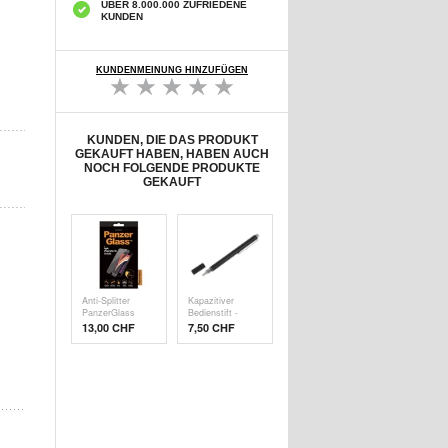
ÜBER 8.000.000 ZUFRIEDENE
KUNDEN
KUNDENMEINUNG HINZUFÜGEN
KUNDEN, DIE DAS PRODUKT
GEKAUFT HABEN, HABEN AUCH
NOCH FOLGENDE PRODUKTE
GEKAUFT
Anti-Splitter
Kapazitiver
PanzerGlass
Bedienstift -
Disp
Schw
13,00 CHF
7,50 CHF