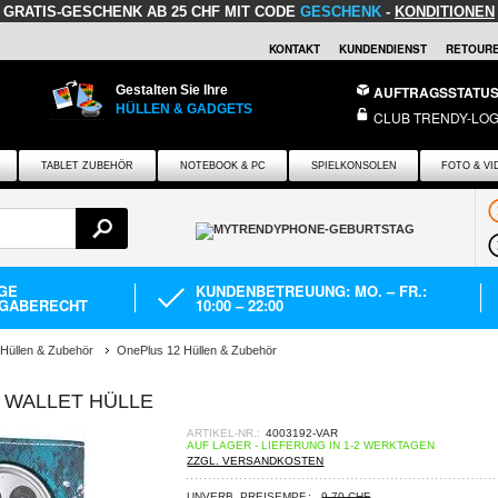
GRATIS-GESCHENK
AB 25 CHF MIT CODE
GESCHENK
-
KONDITIONEN
KONTAKT
KUNDENDIENST
RETOURE
Gestalten Sie Ihre
AUFTRAGSSTATU
HÜLLEN & GADGETS
CLUB TRENDY-LOG
TABLET ZUBEHÖR
NOTEBOOK & PC
SPIELKONSOLEN
FOTO & VI
AGE
KUNDENBETREUUNG: MO. – FR.:
GABERECHT
10:00 – 22:00
Hüllen & Zubehör
OnePlus 12 Hüllen & Zubehör
 WALLET HÜLLE
ARTIKEL-NR.:
4003192-VAR
AUF LAGER - LIEFERUNG IN 1-2 WERKTAGEN
ZZGL. VERSANDKOSTEN
UNVERB. PREISEMPF.:
9,70 CHF