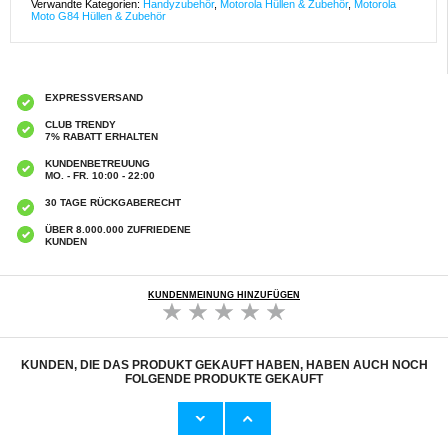
Verwandte Kategorien:
Handyzubehör
,
Motorola Hüllen & Zubehör
,
Motorola
Moto G84 Hüllen & Zubehör
EXPRESSVERSAND
CLUB TRENDY
7% RABATT ERHALTEN
KUNDENBETREUUNG
MO. - FR. 10:00 - 22:00
30 TAGE RÜCKGABERECHT
ÜBER 8.000.000 ZUFRIEDENE
KUNDEN
KUNDENMEINUNG HINZUFÜGEN
KUNDEN, DIE DAS PRODUKT GEKAUFT HABEN, HABEN AUCH NOCH
FOLGENDE PRODUKTE GEKAUFT
Motorola Moto G84 Panzerglas - 9H - Case
Motorola Moto G84 Saii 3D Premium
Friendly - Durchsichtig
Panzerglas - 2 Stk.
7,50 CHF
8,60 CHF