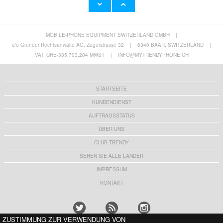
MOBILE-PHONE EQUIPMENT SWITZERLAND GMBH
|
Motorola Moto G84 Wonder Serie Wallet Hülle
Motorola Moto G84 360 Schutz Hülle -
- Schmetterlinge
Schwarz / Durchsichtig
c/o Grunder Rechtsanwälte AG, Zugerstrasse 32
|
6340 BAAR, SWITZERLAND
|
9,70 CHF
10,80 CHF
VAT: CHE-335.703.204 MWST
|
INFO@MYTRENDYPHONE.CH
STARTSEITE
KUNDENDIENST
AUFTRAGSSTATUS
ÜBER UNS
CLUB TRENDY
SEHEN SIE ALLE LÄNDER
IMPRESSUM
KONTAKT
ZUSTIMMUNG ZUR VERWENDUNG VON