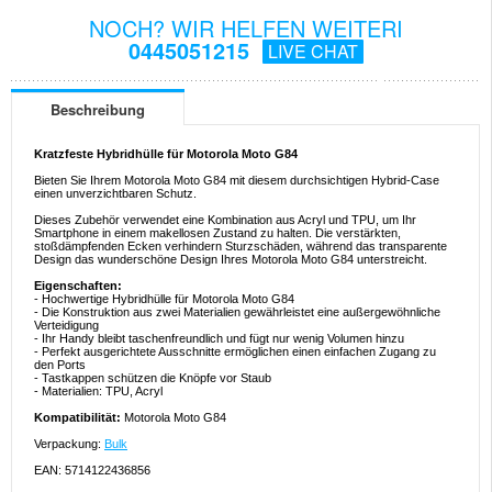
NOCH? WIR HELFEN WEITERI
0445051215
LIVE CHAT
Beschreibung
Kratzfeste Hybridhülle für Motorola Moto G84
Bieten Sie Ihrem Motorola Moto G84 mit diesem durchsichtigen Hybrid-Case
einen unverzichtbaren Schutz.
Dieses Zubehör verwendet eine Kombination aus Acryl und TPU, um Ihr
Smartphone in einem makellosen Zustand zu halten. Die verstärkten,
stoßdämpfenden Ecken verhindern Sturzschäden, während das transparente
Design das wunderschöne Design Ihres Motorola Moto G84 unterstreicht.
Eigenschaften:
- Hochwertige Hybridhülle für Motorola Moto G84
- Die Konstruktion aus zwei Materialien gewährleistet eine außergewöhnliche
Verteidigung
- Ihr Handy bleibt taschenfreundlich und fügt nur wenig Volumen hinzu
- Perfekt ausgerichtete Ausschnitte ermöglichen einen einfachen Zugang zu
den Ports
- Tastkappen schützen die Knöpfe vor Staub
- Materialien: TPU, Acryl
Kompatibilität:
Motorola Moto G84
Verpackung:
Bulk
EAN: 5714122436856