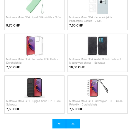
Motorola Moto G84 Liquid Silikonhülle - Grün
Motorola Moto G84 Kameraobjektiv
Panzerglas Schutz - 2 Stk.
9,70 CHF
7,50 CHF
Motorola Moto G84 Stoßfeste TPU Hülle -
Motorola Moto G84 Wallet Schutzhülle mit
Durchsichtig
Magnetverschluss - Schwarz
7,50 CHF
10,80 CHF
Motorola Moto G84 Rugged Serie TPU Hülle -
Motorola Moto G84 Panzerglas - 9H - Case
Schwarz
Friendly - Durchsichtig
7,50 CHF
7,50 CHF