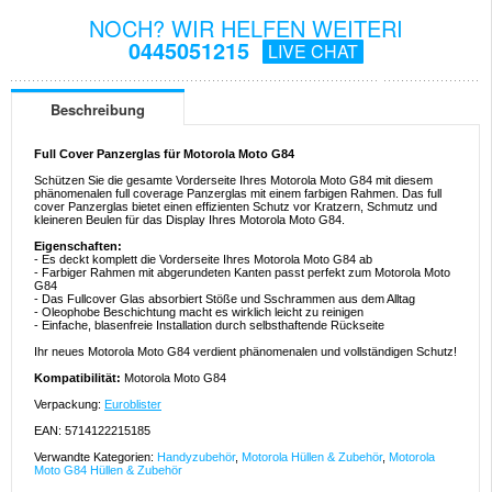
NOCH? WIR HELFEN WEITERI
0445051215
LIVE CHAT
Beschreibung
Full Cover Panzerglas für Motorola Moto G84
Schützen Sie die gesamte Vorderseite Ihres Motorola Moto G84 mit diesem
phänomenalen full coverage Panzerglas mit einem farbigen Rahmen. Das full
cover Panzerglas bietet einen effizienten Schutz vor Kratzern, Schmutz und
kleineren Beulen für das Display Ihres Motorola Moto G84.
Eigenschaften:
- Es deckt komplett die Vorderseite Ihres Motorola Moto G84 ab
- Farbiger Rahmen mit abgerundeten Kanten passt perfekt zum Motorola Moto
G84
- Das Fullcover Glas absorbiert Stöße und Sschrammen aus dem Alltag
- Oleophobe Beschichtung macht es wirklich leicht zu reinigen
- Einfache, blasenfreie Installation durch selbsthaftende Rückseite
Ihr neues Motorola Moto G84 verdient phänomenalen und vollständigen Schutz!
Kompatibilität:
Motorola Moto G84
Verpackung:
Euroblister
EAN: 5714122215185
Verwandte Kategorien:
Handyzubehör
,
Motorola Hüllen & Zubehör
,
Motorola
Moto G84 Hüllen & Zubehör