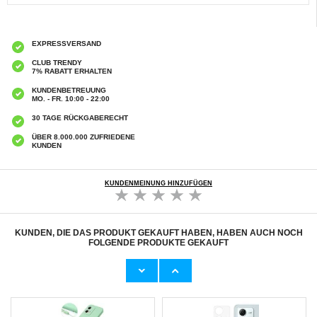
EXPRESSVERSAND
CLUB TRENDY
7% RABATT ERHALTEN
KUNDENBETREUUNG
MO. - FR. 10:00 - 22:00
30 TAGE RÜCKGABERECHT
ÜBER 8.000.000 ZUFRIEDENE
KUNDEN
KUNDENMEINUNG HINZUFÜGEN
KUNDEN, DIE DAS PRODUKT GEKAUFT HABEN, HABEN AUCH NOCH
FOLGENDE PRODUKTE GEKAUFT
Motorola Moto G84 Imak 2-in-1 HD
Motorola Moto G84 360 Schutz Hülle -
Kameraobjektiv Panzerglas
Schwarz / Durchsichtig
6,40
CHF
10,80 CHF