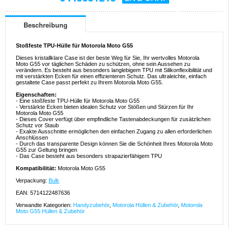
Beschreibung
Stoßfeste TPU-Hülle für Motorola Moto G55
Dieses kristallklare Case ist der beste Weg für Sie, Ihr wertvolles Motorola
Moto G55 vor täglichen Schäden zu schützen, ohne sein Aussehen zu
verändern. Es besteht aus besonders langlebigem TPU mit Silikonflexibilität und
mit verstärkten Ecken für einen effizienteren Schutz. Das ultraleichte, einfach
gestaltete Case passt perfekt zu Ihrem Motorola Moto G55.
Eigenschaften:
- Eine stoßfeste TPU-Hülle für Motorola Moto G55
- Verstärkte Ecken bieten idealen Schutz vor Stößen und Stürzen für Ihr
Motorola Moto G55
- Dieses Cover verfügt über empfindliche Tastenabdeckungen für zusätzlichen
Schutz vor Staub
- Exakte Ausschnitte ermöglichen den einfachen Zugang zu allen erforderlichen
Anschlüssen
- Durch das transparente Design können Sie die Schönheit Ihres Motorola Moto
G55 zur Geltung bringen
- Das Case besteht aus besonders strapazierfähigem TPU
Kompatibilität:
Motorola Moto G55
Verpackung:
Bulk
EAN: 5714122487636
Verwandte Kategorien:
Handyzubehör
,
Motorola Hüllen & Zubehör
,
Motorola
Moto G55 Hüllen & Zubehör