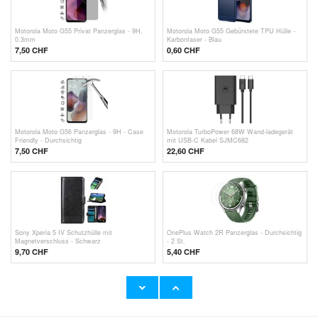
Motorola Moto G55 Privat Panzerglas - 9H,
Motorola Moto G55 Gebürstete TPU Hülle -
0.3mm
Karbonfaser - Blau
7,50 CHF
0,60
CHF
Motorola Moto G56 Panzerglas - 9H - Case
Motorola TurboPower 68W Wand-ladegerät
Friendly - Durchsichtig
mit USB-C Kabel SJMC682
7,50 CHF
22,60
CHF
Sony Xperia 5 IV Schutzhülle mit
OnePlus Watch 2R Panzerglas - Durchsichtig
Magnetverschluss - Schwarz
- 2 St.
9,70 CHF
5,40 CHF