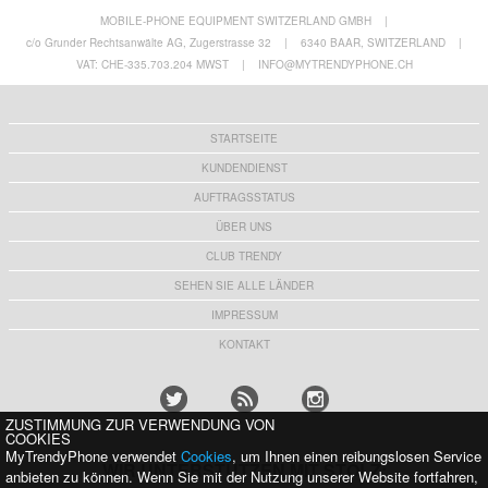
MOBILE-PHONE EQUIPMENT SWITZERLAND GMBH
|
c/o Grunder Rechtsanwälte AG, Zugerstrasse 32
|
6340 BAAR, SWITZERLAND
|
VAT: CHE-335.703.204 MWST
|
INFO@MYTRENDYPHONE.CH
STARTSEITE
KUNDENDIENST
AUFTRAGSSTATUS
ÜBER UNS
CLUB TRENDY
SEHEN SIE ALLE LÄNDER
IMPRESSUM
KONTAKT
ZUSTIMMUNG ZUR VERWENDUNG VON
COOKIES
MyTrendyPhone verwendet
Cookies
, um Ihnen einen reibungslosen Service
WIR UNTERSTÜTZEN MIT STOLZ:
anbieten zu können. Wenn Sie mit der Nutzung unserer Website fortfahren,