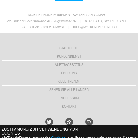
MOBILE-PHONE EQUIPMENT SWITZERLAND GMBH
|
Motorola Moto G75 Panzerglas - Case
Motorola Moto G75 Anti-Shock Hybrid Hülle -
Friendly - Durchsichtig
Blau
c/o Grunder Rechtsanwälte AG, Zugerstrasse 32
|
6340 BAAR, SWITZERLAND
|
7,50 CHF
7,50 CHF
VAT: CHE-335.703.204 MWST
|
INFO@MYTRENDYPHONE.CH
STARTSEITE
KUNDENDIENST
AUFTRAGSSTATUS
ÜBER UNS
CLUB TRENDY
SEHEN SIE ALLE LÄNDER
IMPRESSUM
KONTAKT
ZUSTIMMUNG ZUR VERWENDUNG VON
COOKIES
MyTrendyPhone verwendet
Cookies
, um Ihnen einen reibungslosen Service