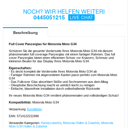
NOCH? WIR HELFEN WEITERI
0445051215
LIVE CHAT
Beschreibung
Full Cover Panzerglas für Motorola Moto G34
Schützen Sie die gesamte Vorderseite Ihres Motorola Moto G34 mit diesem
phänomenalen full coverage Panzerglas mit einem farbigen Rahmen. Das full
cover Panzerglas bietet einen effizienten Schutz vor Kratzern, Schmutz und
kleineren Beulen für das Display Ihres Motorola Moto G34.
Eigenschaften:
- Es deckt komplett die Vorderseite Ihres Motorola Moto G34 ab
- Farbiger Rahmen mit abgerundeten Kanten passt perfekt zum Motorola Moto
G34
- Das Fullcover Glas absorbiert Stöße und Sschrammen aus dem Alltag
- Oleophobe Beschichtung macht es wirklich leicht zu reinigen
- Einfache, blasenfreie Installation durch selbsthaftende Rückseite
Ihr neues Motorola Moto G34 verdient phänomenalen und vollständigen Schutz!
Kompatibilität:
Motorola Moto G34
Verpackung:
Euroblister
EAN: 5714122211996
Verwandte Kategorien:
Handyzubehör
,
Motorola Hüllen & Zubehör
,
Motorola
Moto G34 Hüllen & Zubehör