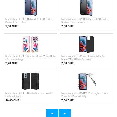
Motorola Moto G34 Gebürstete TPU Hülle -
Motorola Moto G34 Gebürstete TPU Hülle -
Karbonfaser - Blau
Karbonfaser - Schwarz
7,50 CHF
7,50 CHF
Motorola Moto G34 Wonder Serie Wallet Hülle
Motorola Moto G34 Anti-Fingerabdrücke
- Schmetterlinge
Matte TPU Hülle - Schwarz
9,70 CHF
7,50 CHF
Motorola Moto G34 Cardholder Serie Wallet
Motorola Moto G34/G45 Panzerglas - Case
Hülle - Schwarz
Friendly - Durchsichtig
10,80 CHF
7,50 CHF