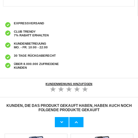
EXPRESSVERSAND
CLUB TRENDY
7% RABATT ERHALTEN
KUNDENBETREUUNG
MO. - FR. 10:00 - 22:00
30 TAGE RÜCKGABERECHT
ÜBER 8.000.000 ZUFRIEDENE
KUNDEN
KUNDENMEINUNG HINZUFÜGEN
KUNDEN, DIE DAS PRODUKT GEKAUFT HABEN, HABEN AUCH NOCH
FOLGENDE PRODUKTE GEKAUFT
Motorola Moto G34 Wallet Schutzhülle mit
Motorola Moto G34 Wallet Schutzhülle mit
Magnetverschluss - Schwarz
Magnetverschluss - Braun
8,60 CHF
8,60 CHF