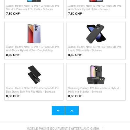
Xiaomi Redmi Note 13 Pro 4G/Poco M6 Pro
Xiaomi Redmi Note 13 Pro 4G/Poco M6 Pro
Slim-Fit Premium TPU Hülle - Schwarz
Anti-Shock Hybrid Hülle - Schwarz
7,50 CHF
7,50 CHF
Xiaomi Redmi Note 13 Pro 4G/Poco M6 Pro
Xiaomi Redmi Note 13 Pro 4G/Poco M6 Pro
Anti-Shock Hybrid Hülle - Durchsichtig
Liquid Silikonhülle - Schwarz
0,60
CHF
0,60
CHF
Xiaomi Redmi Note 13 Pro 4G/Poco M6 Pro
Samsung Galaxy A25 Rutschfeste Hybrid
Dux Ducis Skin Pro Flip Hülle - Schwarz
Hülle mit Ständer - Schwarz
0,60
CHF
8,60 CHF
MOBILE-PHONE EQUIPMENT SWITZERLAND GMBH
|
Xiaomi Redmi Note 13 4G Anti-Shock Hybrid
Sony Xperia 1 VI Anti-Fingerabdrücke Matte