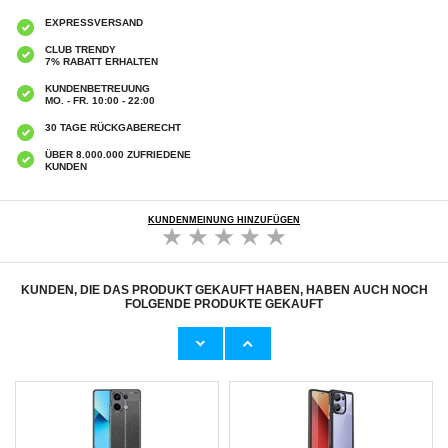
EXPRESSVERSAND
CLUB TRENDY
7% RABATT ERHALTEN
KUNDENBETREUUNG
MO. - FR. 10:00 - 22:00
30 TAGE RÜCKGABERECHT
ÜBER 8.000.000 ZUFRIEDENE
KUNDEN
KUNDENMEINUNG HINZUFÜGEN
KUNDEN, DIE DAS PRODUKT GEKAUFT HABEN, HABEN AUCH NOCH
FOLGENDE PRODUKTE GEKAUFT
ZTTO Z-85M Motorrad Fahrrad Rückspiegel
NK-5001Pro 3-in-1 Inspektionskamera /
Halterung Telefon Halterung
Endoskop 5.5mm - Lightning, USB-C, USB -
Aluminiumlegierung stoßfest Telefon
5m
15,20 CHF
22,80 CHF
Halterung