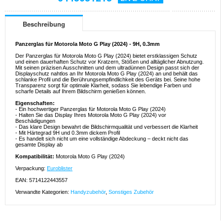
Beschreibung
Panzerglas für Motorola Moto G Play (2024) - 9H, 0.3mm
Der Panzerglas für Motorola Moto G Play (2024) bietet erstklassigen Schutz
und einen dauerhaften Schutz vor Kratzern, Stößen und alltäglicher Abnutzung.
Mit seinen präzisen Ausschnitten und dem ultradünnen Design passt sich der
Displayschutz nahtlos an Ihr Motorola Moto G Play (2024) an und behält das
schlanke Profil und die Berührungsempfindlichkeit des Geräts bei. Seine hohe
Transparenz sorgt für optimale Klarheit, sodass Sie lebendige Farben und
scharfe Details auf Ihrem Bildschirm genießen können.
Eigenschaften:
- Ein hochwertiger Panzerglas für Motorola Moto G Play (2024)
- Halten Sie das Display Ihres Motorola Moto G Play (2024) vor
Beschädigungen
- Das klare Design bewahrt die Bildschirmqualität und verbessert die Klarheit
- Mit Härtegrad 9H und 0.3mm dickem Profil
- Es handelt sich nicht um eine vollständige Abdeckung – deckt nicht das
gesamte Display ab
Kompatibilität:
Motorola Moto G Play (2024)
Verpackung:
Euroblister
EAN: 5714122443557
Verwandte Kategorien:
Handyzubehör
,
Sonstiges Zubehör