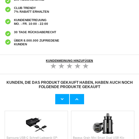
CLUB TRENDY
7% RABATT ERHALTEN
KUNDENBETREUUNG
MO. - FR. 10:00 - 22:00
30 TAGE RÜCKGABERECHT
ÜBER 8.000.000 ZUFRIEDENE
KUNDEN
KUNDENMEINUNG HINZUFÜGEN
KUNDEN, DIE DAS PRODUKT GEKAUFT HABEN, HABEN AUCH NOCH
FOLGENDE PRODUKTE GEKAUFT
Mcdodo Night Elves 90-Grad Lightning Kabel -
Geflochtenes USB 3.1 Type-C Data /
1.8m - Titanium Schwarz
Ladekabel - 5A/40W - 2m - Schwarz
10,80 CHF
7,50 CHF
Samsung USB-C Schnell-Ladegerät EP-
Baseus Grain Mini Smart Dual USB Kfz-