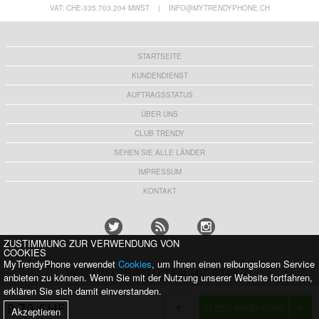
14,60 CHF
9,70 CHF
VAT: CHE-335.703.204 MWST
|
INFO@MYTRENDYPHONE.CH
STARTSEITE
KUNDENDIENST
AUFTRAGSSTATUS
ÜBER UNS
CLUB TRENDY
SEHEN SIE ALLE LÄNDER
IMPRESSUM
KONTAKT
ZUSTIMMUNG ZUR VERWENDUNG VON
COOKIES
MyTrendyPhone verwendet
Cookies
, um Ihnen einen reibungslosen Service
WIR UNTERSTÜTZEN MIT STOLZ:
anbieten zu können. Wenn Sie mit der Nutzung unserer Website fortfahren,
erklären Sie sich damit einverstanden.
9,70 CHF
Akzeptieren