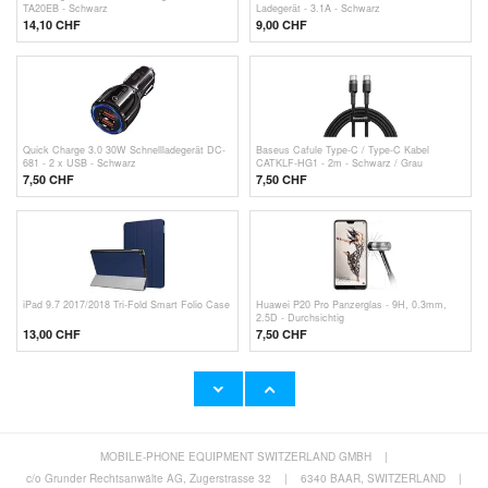
TA20EB - Schwarz
Ladegerät - 3.1A - Schwarz
14,10 CHF
9,00 CHF
Quick Charge 3.0 30W Schnellladegerät DC-
Baseus Cafule Type-C / Type-C Kabel
681 - 2 x USB - Schwarz
CATKLF-HG1 - 2m - Schwarz / Grau
7,50 CHF
7,50 CHF
iPad 9.7 2017/2018 Tri-Fold Smart Folio Case
Huawei P20 Pro Panzerglas - 9H, 0.3mm,
2.5D - Durchsichtig
13,00 CHF
7,50 CHF
MOBILE-PHONE EQUIPMENT SWITZERLAND GMBH
|
Huawei AP32 USB Type-C Schnellladegerät -
Duzzona A3 microUSB, Lightning, USB-C
2A
Kabel - 2.4A, 1.2m
c/o Grunder Rechtsanwälte AG, Zugerstrasse 32
|
6340 BAAR, SWITZERLAND
|