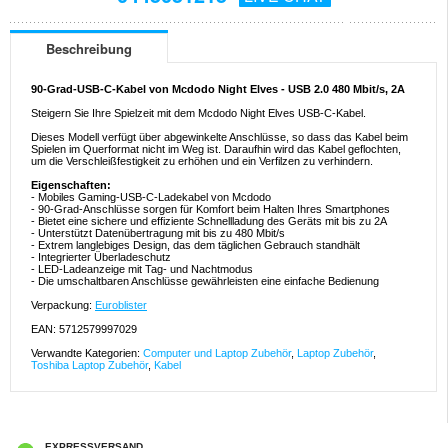
Beschreibung
90-Grad-USB-C-Kabel von Mcdodo Night Elves - USB 2.0 480 Mbit/s, 2A
Steigern Sie Ihre Spielzeit mit dem Mcdodo Night Elves USB-C-Kabel.
Dieses Modell verfügt über abgewinkelte Anschlüsse, so dass das Kabel beim
Spielen im Querformat nicht im Weg ist. Daraufhin wird das Kabel geflochten,
um die Verschleißfestigkeit zu erhöhen und ein Verfilzen zu verhindern.
Eigenschaften:
- Mobiles Gaming-USB-C-Ladekabel von Mcdodo
- 90-Grad-Anschlüsse sorgen für Komfort beim Halten Ihres Smartphones
- Bietet eine sichere und effiziente Schnellladung des Geräts mit bis zu 2A
- Unterstützt Datenübertragung mit bis zu 480 Mbit/s
- Extrem langlebiges Design, das dem täglichen Gebrauch standhält
- Integrierter Überladeschutz
- LED-Ladeanzeige mit Tag- und Nachtmodus
- Die umschaltbaren Anschlüsse gewährleisten eine einfache Bedienung
Verpackung:
Euroblister
EAN: 5712579997029
Verwandte Kategorien:
Computer und Laptop Zubehör
,
Laptop Zubehör
,
Toshiba Laptop Zubehör
,
Kabel
EXPRESSVERSAND