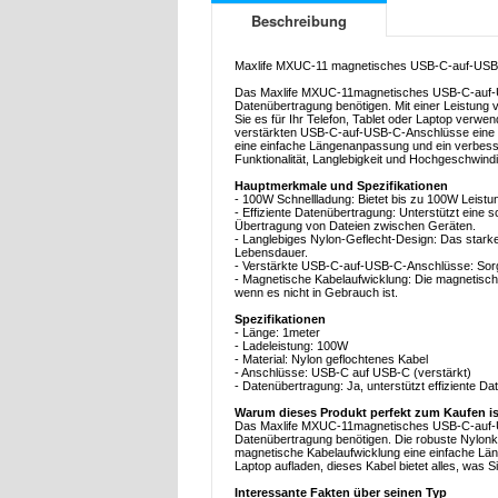
Beschreibung
Maxlife MXUC-11 magnetisches USB-C-auf-USB-C
Das Maxlife MXUC-11magnetisches USB-C-auf-USB
Datenübertragung benötigen. Mit einer Leistung v
Sie es für Ihr Telefon, Tablet oder Laptop verw
verstärkten USB-C-auf-USB-C-Anschlüsse eine sta
eine einfache Längenanpassung und ein verbess
Funktionalität, Langlebigkeit und Hochgeschwin
Hauptmerkmale und Spezifikationen
- 100W Schnellladung: Bietet bis zu 100W Leistun
- Effiziente Datenübertragung: Unterstützt eine s
Übertragung von Dateien zwischen Geräten.
- Langlebiges Nylon-Geflecht-Design: Das stark
Lebensdauer.
- Verstärkte USB-C-auf-USB-C-Anschlüsse: Sorgt
- Magnetische Kabelaufwicklung: Die magnetisch
wenn es nicht in Gebrauch ist.
Spezifikationen
- Länge: 1meter
- Ladeleistung: 100W
- Material: Nylon geflochtenes Kabel
- Anschlüsse: USB-C auf USB-C (verstärkt)
- Datenübertragung: Ja, unterstützt effiziente D
Warum dieses Produkt perfekt zum Kaufen is
Das Maxlife MXUC-11magnetisches USB-C-auf-USB-
Datenübertragung benötigen. Die robuste Nylonk
magnetische Kabelaufwicklung eine einfache Läng
Laptop aufladen, dieses Kabel bietet alles, was 
Interessante Fakten über seinen Typ