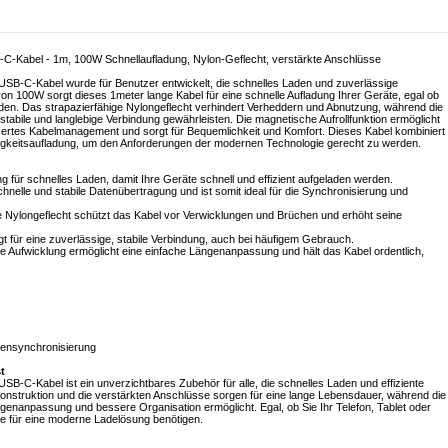
-Kabel - 1m, 100W Schnellaufladung, Nylon-Geflecht, verstärkte Anschlüsse
-C-Kabel wurde für Benutzer entwickelt, die schnelles Laden und zuverlässige
on 100W sorgt dieses 1meter lange Kabel für eine schnelle Aufladung Ihrer Geräte, egal ob
enden. Das strapazierfähige Nylongeflecht verhindert Verheddern und Abnutzung, während die
bile und langlebige Verbindung gewährleisten. Die magnetische Aufrollfunktion ermöglicht
ertes Kabelmanagement und sorgt für Bequemlichkeit und Komfort. Dieses Kabel kombiniert
digkeitsaufladung, um den Anforderungen der modernen Technologie gerecht zu werden.
g für schnelles Laden, damit Ihre Geräte schnell und effizient aufgeladen werden.
chnelle und stabile Datenübertragung und ist somit ideal für die Synchronisierung und
e Nylongeflecht schützt das Kabel vor Verwicklungen und Brüchen und erhöht seine
 für eine zuverlässige, stabile Verbindung, auch bei häufigem Gebrauch.
e Aufwicklung ermöglicht eine einfache Längenanpassung und hält das Kabel ordentlich,
atensynchronisierung
t
C-Kabel ist ein unverzichtbares Zubehör für alle, die schnelles Laden und effiziente
onstruktion und die verstärkten Anschlüsse sorgen für eine lange Lebensdauer, während die
enanpassung und bessere Organisation ermöglicht. Egal, ob Sie Ihr Telefon, Tablet oder
Sie für eine moderne Ladelösung benötigen.