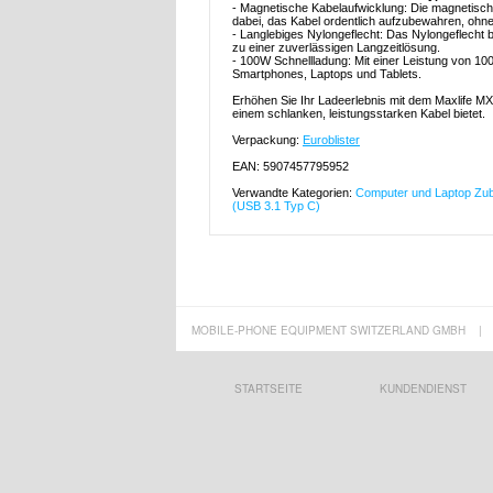
- Magnetische Kabelaufwicklung: Die magnetische 
dabei, das Kabel ordentlich aufzubewahren, ohn
- Langlebiges Nylongeflecht: Das Nylongeflecht
zu einer zuverlässigen Langzeitlösung.
- 100W Schnellladung: Mit einer Leistung von 100
Smartphones, Laptops und Tablets.
Erhöhen Sie Ihr Ladeerlebnis mit dem Maxlife 
einem schlanken, leistungsstarken Kabel bietet.
Verpackung:
Euroblister
EAN: 5907457795952
Verwandte Kategorien:
Computer und Laptop Zu
(USB 3.1 Typ C)
MOBILE-PHONE EQUIPMENT SWITZERLAND GMBH
|
STARTSEITE
KUNDENDIENST