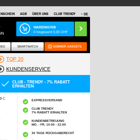
NSCHEIN
AGB
ÜBER UNS
CLUB TRENDY
DE
S
WARENKORB
0
Insgesamt
0,00
CHF
IN
DEO
SMARTWATCH
SOMMER GADGETS
TOP 20
KUNDENSERVICE
CLUB - TRENDY - 7% RABATT
ERHALTEN
B C
EXPRESSVERSAND
CLUB TRENDY
7% RABATT ERHALTEN
Z
KUNDENBETREUUNG
MO. - FR. 10:00 - 22:00
30 TAGE RÜCKGABERECHT