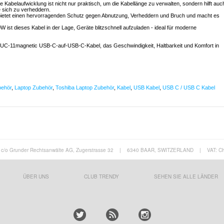
Kabelaufwicklung ist nicht nur praktisch, um die Kabellänge zu verwalten, sondern hilft auc
e sich zu verheddern.
 bietet einen hervorragenden Schutz gegen Abnutzung, Verheddern und Bruch und macht es
W ist dieses Kabel in der Lage, Geräte blitzschnell aufzuladen - ideal für moderne
MXUC-11magnetic USB-C-auf-USB-C-Kabel, das Geschwindigkeit, Haltbarkeit und Komfort in
behör
,
Laptop Zubehör
,
Toshiba Laptop Zubehör
,
Kabel
,
USB Kabel
,
USB C / USB C Kabel
c/o Grunder Rechtsanwälte AG, Zugerstrasse 32
|
6340 BAAR, SWITZERLAND
|
VAT: C
ÜBER UNS
CLUB TRENDY
SEHEN SIE ALLE LÄNDER