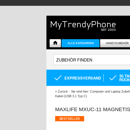
ALLE KATEGORIEN
HANDYZUBEHÖR
30 T
EXPRESSVERSAND
RÜCK
«
Zurück
- Sie sind hier:
Computer und Laptop Zubeh
Kabel (USB 3.1 Typ C)
MAXLIFE MXUC-11 MAGNETISC