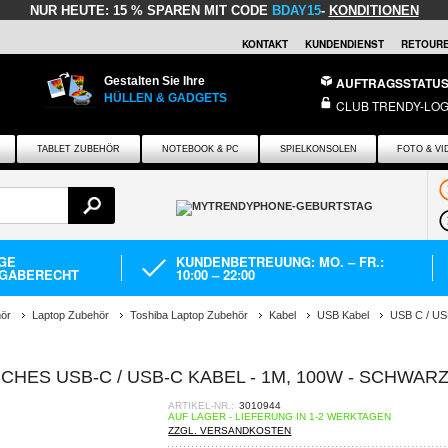
NUR HEUTE:
15 % SPAREN MIT CODE
BDAY15
-
KONDITIONEN
KONTAKT
KUNDENDIENST
RETOURE
Gestalten Sie Ihre
AUFTRAGSSTATU
HÜLLEN & GADGETS
CLUB TRENDY-LOG
TABLET ZUBEHÖR
NOTEBOOK & PC
SPIELKONSOLEN
FOTO & VI
AGE
KUNDENBETREUUNG: MO. – FR.:
GABERECHT
10:00 – 22:00
ör
Laptop Zubehör
Toshiba Laptop Zubehör
Kabel
USB Kabel
USB C / US
HES USB-C / USB-C KABEL - 1M, 100W - SCHWAR
ARTIKEL-NR.:
3010944
AUF LAGER - LIEFERUNG IN 1-2 WERKTAGEN
ZZGL. VERSANDKOSTEN