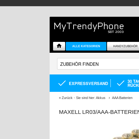
ALLE KATEGORIEN
HANDYZUBEHÖR
30 T
EXPRESSVERSAND
RÜCK
«
Zurück
- Sie sind hier:
Akkus
AAA Batterien
MAXELL LR03/AAA-BATTERIEN 