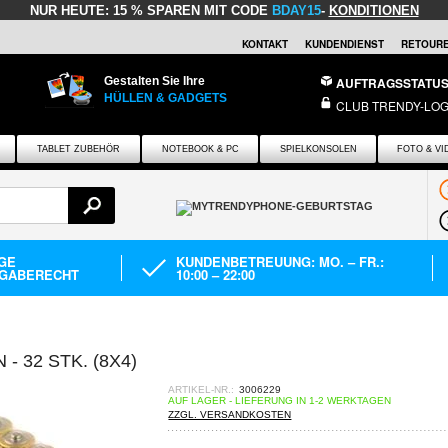
NUR HEUTE:
15 % SPAREN MIT CODE
BDAY15
-
KONDITIONEN
KONTAKT
KUNDENDIENST
RETOURE
Gestalten Sie Ihre
AUFTRAGSSTATU
HÜLLEN & GADGETS
CLUB TRENDY-LOG
TABLET ZUBEHÖR
NOTEBOOK & PC
SPIELKONSOLEN
FOTO & VI
AGE
KUNDENBETREUUNG: MO. – FR.:
GABERECHT
10:00 – 22:00
- 32 STK. (8X4)
ARTIKEL-NR.:
3006229
AUF LAGER - LIEFERUNG IN 1-2 WERKTAGEN
ZZGL. VERSANDKOSTEN