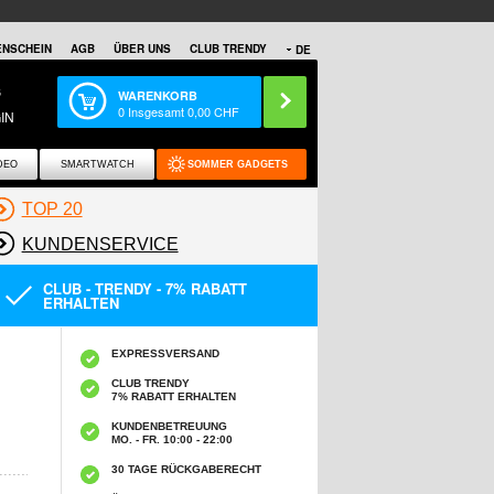
NSCHEIN
AGB
ÜBER UNS
CLUB TRENDY
DE
S
WARENKORB
0
Insgesamt
0,00
CHF
IN
DEO
SMARTWATCH
SOMMER GADGETS
TOP 20
KUNDENSERVICE
CLUB - TRENDY - 7% RABATT
ERHALTEN
EXPRESSVERSAND
CLUB TRENDY
7% RABATT ERHALTEN
KUNDENBETREUUNG
MO. - FR. 10:00 - 22:00
30 TAGE RÜCKGABERECHT