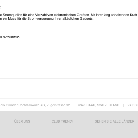
4)
e Stromquellen für eine Vielzahl von elektronischen Geräten. Mit ihrer lang anhaltenden Kraft
en ein Muss für die Stromversorgung Ihrer alltäglichen Gadgets.
E92/Ministilo
c/o Grunder Rechtsanwälte AG, Zugerstrasse 32
|
6340 BAAR, SWITZERLAND
|
VAT: C
ÜBER UNS
CLUB TRENDY
SEHEN SIE ALLE LÄNDER