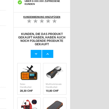
ÜBER 8.000.000 ZUFRIEDENE
KUNDEN
KUNDENMEINUNG HINZUFÜGEN
KUNDEN, DIE DAS PRODUKT
GEKAUFT HABEN, HABEN AUCH
NOCH FOLGENDE PRODUKTE
GEKAUFT
Maxell R6/AA-
Multifunktionales
Batterien - 32
Solar-
Stk. (8x4)
Handkurbel-
9,70 CHF
25,00
CHF
Notfallradio mit
SOS,
Powerbank,
Taschenlampe
HY-068
Solar-
Multifunktionale
Handkurbel-
Handkurbel-
Notfallradio mit
Taschenlampe
28,30
CHF
10,80
CHF
Powerbank und
mit FM-Radio,
Taschenlampe -
Werkzeugset -
Orange
Schwarz