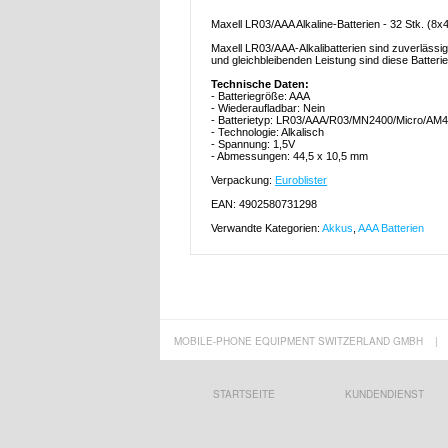
Maxell LR03/AAA Alkaline-Batterien - 32 Stk. (8x
Maxell LR03/AAA-Alkalibatterien sind zuverlässig
und gleichbleibenden Leistung sind diese Batteri
Technische Daten:
- Batteriegröße: AAA
- Wiederaufladbar: Nein
- Batterietyp: LR03/AAA/R03/MN2400/Micro/AM4/
- Technologie: Alkalisch
- Spannung: 1,5V
- Abmessungen: 44,5 x 10,5 mm
Verpackung:
Euroblister
EAN: 4902580731298
Verwandte Kategorien:
Akkus
,
AAA Batterien
MOBILE-PHONE EQUIPMENT SWITZERLAND GMBH
|
STARTSEITE
KUNDENDIENST