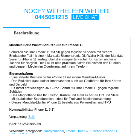
NOCH? WIR HELFEN WEITERI
0445051215
LIVE CHAT
Beschreibung
Mandala Serie Wallet Schutzhülle für iPhone 11
Schützen Sie Ihre iPhone 11 mit Stil gegen tägliche Schäden mit diesem
Brieftasche Fall mit einem Mandala-Blumendruck. Die Wallet-Hülle der Mandala-
Serie für iPhone 11 verfügt über drei integrierte Fächer für Karten und eine
Tasche für Bargeld. Der Fall ist ultra praktisch, falten Sie einfach den Rücken
und bequem Medien im Querformat auf Ihrem Telefon.
Eigenschaften:
- Eine stilvolle Brieftasche für iPhone 11 mit einem Mandala-Muster
- Das Etui dient dank seiner Innentaschen auch als Geldbörse für Ihre Karten
und Bargeld
- Es bietet erstklassigen 360-Grad-Schutz für Ihre iPhone 11 gegen tägliche
Schäden
- Das Magnetband hält Ihr Telefon, Karten und Geld sicher an Ort und Stelle
- Mit praktischer Standfunktion - ideal für Freihand-Medienbetrachtung
- Dieses Mandala-Etui für iPhone 11 besteht aus Polyurethan und TPU
Kompatibilität:
iPhone 11 6.1"
Verpackung:
Bulk
EAN: 5712579945259
Verwandte Kategorien:
Handyzubehör
,
iPhone Hüllen & Zubehör
,
iPhone 11