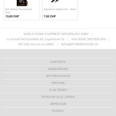
Anti-Splitter PanzerGlass
Kapazitiver Bedienstift - Schw
Disp
13,00 CHF
7,50 CHF
MOBILE-PHONE EQUIPMENT SWITZERLAND GMBH
|
c/o Grunder Rechtsanwälte AG, Zugerstrasse 32
|
6340 BAAR, SWITZERLAND
|
VAT: CHE-335.703.204 MWST
|
INFO@MYTRENDYPHONE.CH
STARTSEITE
KUNDENDIENST
AUFTRAGSSTATUS
ÜBER UNS
CLUB TRENDY
SEHEN SIE ALLE LÄNDER
IMPRESSUM
KONTAKT