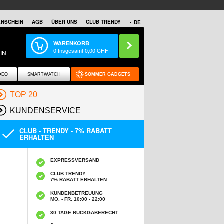
NSCHEIN
AGB
ÜBER UNS
CLUB TRENDY
DE
S
WARENKORB
0
Insgesamt
0,00
CHF
IN
DEO
SMARTWATCH
SOMMER GADGETS
TOP 20
KUNDENSERVICE
CLUB - TRENDY - 7% RABATT
ERHALTEN
EXPRESSVERSAND
CLUB TRENDY
7% RABATT ERHALTEN
KUNDENBETREUUNG
MO. - FR. 10:00 - 22:00
30 TAGE RÜCKGABERECHT