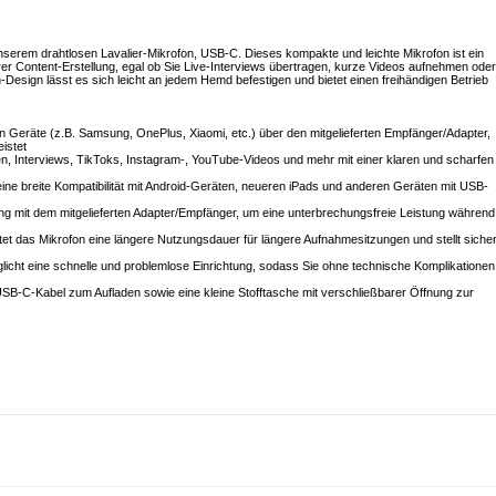
unserem drahtlosen Lavalier-Mikrofon, USB-C. Dieses kompakte und leichte Mikrofon ist ein
r Content-Erstellung, egal ob Sie Live-Interviews übertragen, kurze Videos aufnehmen oder
n-Design lässt es sich leicht an jedem Hemd befestigen und bietet einen freihändigen Betrieb
 Geräte (z.B. Samsung, OnePlus, Xiaomi, etc.) über den mitgelieferten Empfänger/Adapter,
istet
men, Interviews, TikToks, Instagram-, YouTube-Videos und mehr mit einer klaren und scharfen
ine breite Kompatibilität mit Android-Geräten, neueren iPads und anderen Geräten mit USB-
ung mit dem mitgelieferten Adapter/Empfänger, um eine unterbrechungsfreie Leistung während
ietet das Mikrofon eine längere Nutzungsdauer für längere Aufnahmesitzungen und stellt sicher
glicht eine schnelle und problemlose Einrichtung, sodass Sie ohne technische Komplikationen
USB-C-Kabel zum Aufladen sowie eine kleine Stofftasche mit verschließbarer Öffnung zur