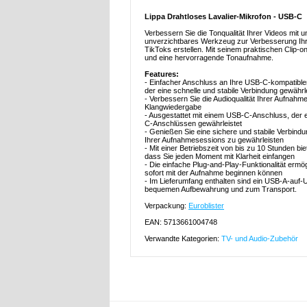
Lippa Drahtloses Lavalier-Mikrofon - USB-C
Verbessern Sie die Tonqualität Ihrer Videos mit 
unverzichtbares Werkzeug zur Verbesserung Ihre
TikToks erstellen. Mit seinem praktischen Clip-o
und eine hervorragende Tonaufnahme.
Features:
- Einfacher Anschluss an Ihre USB-C-kompatiblen
der eine schnelle und stabile Verbindung gewährle
- Verbessern Sie die Audioqualität Ihrer Aufnah
Klangwiedergabe
- Ausgestattet mit einem USB-C-Anschluss, der e
C-Anschlüssen gewährleistet
- Genießen Sie eine sichere und stabile Verbind
Ihrer Aufnahmesessions zu gewährleisten
- Mit einer Betriebszeit von bis zu 10 Stunden b
dass Sie jeden Moment mit Klarheit einfangen
- Die einfache Plug-and-Play-Funktionalität ermö
sofort mit der Aufnahme beginnen können
- Im Lieferumfang enthalten sind ein USB-A-auf-
bequemen Aufbewahrung und zum Transport.
Verpackung:
Euroblister
EAN: 5713661004748
Verwandte Kategorien:
TV- und Audio-Zubehör