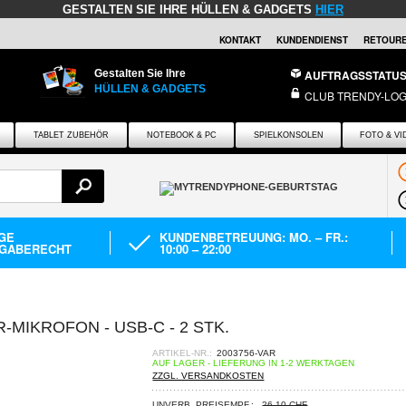
GESTALTEN SIE IHRE HÜLLEN & GADGETS
HIER
KONTAKT
KUNDENDIENST
RETOURE
Gestalten Sie Ihre
AUFTRAGSSTATU
HÜLLEN & GADGETS
CLUB TRENDY-LOG
TABLET ZUBEHÖR
NOTEBOOK & PC
SPIELKONSOLEN
FOTO & VI
AGE
KUNDENBETREUUNG: MO. – FR.:
GABERECHT
10:00 – 22:00
-MIKROFON - USB-C - 2 STK.
ARTIKEL-NR.:
2003756-VAR
AUF LAGER - LIEFERUNG IN 1-2 WERKTAGEN
ZZGL. VERSANDKOSTEN
UNVERB. PREISEMPF.:
26,10 CHF