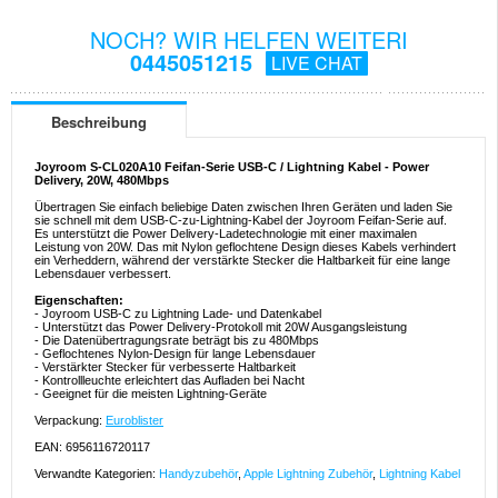
NOCH? WIR HELFEN WEITERI
0445051215
LIVE CHAT
Beschreibung
Joyroom S-CL020A10 Feifan-Serie USB-C / Lightning Kabel - Power
Delivery, 20W, 480Mbps
Übertragen Sie einfach beliebige Daten zwischen Ihren Geräten und laden Sie
sie schnell mit dem USB-C-zu-Lightning-Kabel der Joyroom Feifan-Serie auf.
Es unterstützt die Power Delivery-Ladetechnologie mit einer maximalen
Leistung von 20W. Das mit Nylon geflochtene Design dieses Kabels verhindert
ein Verheddern, während der verstärkte Stecker die Haltbarkeit für eine lange
Lebensdauer verbessert.
Eigenschaften:
- Joyroom USB-C zu Lightning Lade- und Datenkabel
- Unterstützt das Power Delivery-Protokoll mit 20W Ausgangsleistung
- Die Datenübertragungsrate beträgt bis zu 480Mbps
- Geflochtenes Nylon-Design für lange Lebensdauer
- Verstärkter Stecker für verbesserte Haltbarkeit
- Kontrollleuchte erleichtert das Aufladen bei Nacht
- Geeignet für die meisten Lightning-Geräte
Verpackung:
Euroblister
EAN: 6956116720117
Verwandte Kategorien:
Handyzubehör
,
Apple Lightning Zubehör
,
Lightning Kabel