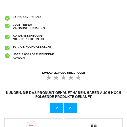
EXPRESSVERSAND
CLUB TRENDY
7% RABATT ERHALTEN
KUNDENBETREUUNG
MO. - FR. 10:00 - 22:00
30 TAGE RÜCKGABERECHT
ÜBER 8.000.000 ZUFRIEDENE
KUNDEN
KUNDENMEINUNG HINZUFÜGEN
KUNDEN, DIE DAS PRODUKT GEKAUFT HABEN, HABEN AUCH NOCH
FOLGENDE PRODUKTE GEKAUFT
USB-C PD Wand-ladegerät - 20W - Weiß
Tech-Protect Network 30W Wandladegerät
mit 2x USB-C & 1x USB-A - Weiß
8,60 CHF
15,20 CHF