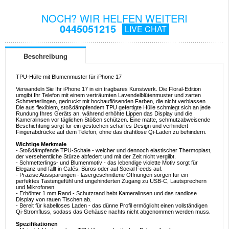
NOCH? WIR HELFEN WEITERI
0445051215
LIVE CHAT
Beschreibung
TPU-Hülle mit Blumenmuster für iPhone 17
Verwandeln Sie Ihr iPhone 17 in ein tragbares Kunstwerk. Die Floral-Edition
umgibt Ihr Telefon mit einem verträumten Lavendelblütenmuster und zarten
Schmetterlingen, gedruckt mit hochauflösenden Farben, die nicht verblassen.
Die aus flexiblem, stoßdämpfendem TPU gefertigte Hülle schmiegt sich an jede
Rundung Ihres Geräts an, während erhöhte Lippen das Display und die
Kameralinsen vor täglichen Stößen schützen. Eine matte, schmutzabweisende
Beschichtung sorgt für ein gestochen scharfes Design und verhindert
Fingerabdrücke auf dem Telefon, ohne das drahtlose Qi-Laden zu behindern.
Wichtige Merkmale
- Stoßdämpfende TPU-Schale - weicher und dennoch elastischer Thermoplast,
der versehentliche Stürze abfedert und mit der Zeit nicht vergilbt.
- Schmetterlings- und Blumenmotiv - das lebendige violette Motiv sorgt für
Eleganz und fällt in Cafés, Büros oder auf Social Feeds auf.
- Präzise Aussparungen - lasergeschnittene Öffnungen sorgen für ein
perfektes Tastengefühl und ungehinderten Zugang zu USB-C, Lautsprechern
und Mikrofonen.
- Erhöhter 1 mm Rand - Schutzrand hebt Kameralinsen und das randlose
Display von rauen Tischen ab.
- Bereit für kabelloses Laden - das dünne Profil ermöglicht einen vollständigen
Qi-Stromfluss, sodass das Gehäuse nachts nicht abgenommen werden muss.
Spezifikationen