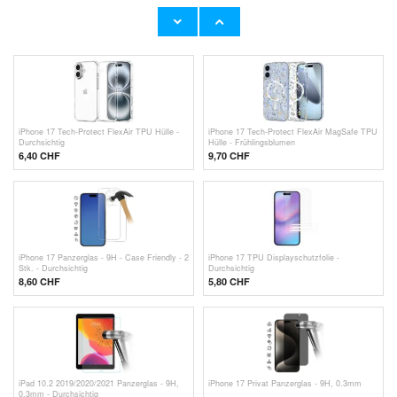
iPhone 17 Tech-Protect Magmat Hülle -
iPhone 17 TPU-Hülle mit Blumenmuster - lila
MagSafe-kompatibel - Purpur / Durchsichtig
11,90 CHF
6,40 CHF
iPhone 17 Tech-Protect FlexAir TPU Hülle -
iPhone 17 Tech-Protect FlexAir MagSafe TPU
Durchsichtig
Hülle - Frühlingsblumen
6,40 CHF
9,70 CHF
iPhone 17 Panzerglas - 9H - Case Friendly - 2
iPhone 17 TPU Displayschutzfolie -
Stk. - Durchsichtig
Durchsichtig
8,60 CHF
5,80
CHF
iPad 10.2 2019/2020/2021 Panzerglas - 9H,
iPhone 17 Privat Panzerglas - 9H, 0.3mm
0.3mm - Durchsichtig