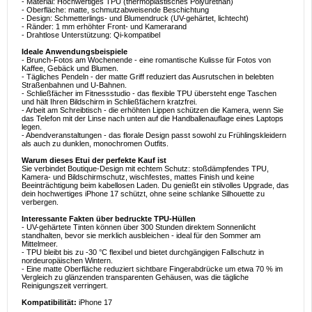
- Material: Hochwertiges TPU (thermoplastisches Polyurethan)
- Oberfläche: matte, schmutzabweisende Beschichtung
- Design: Schmetterlings- und Blumendruck (UV-gehärtet, lichtecht)
- Ränder: 1 mm erhöhter Front- und Kamerarand
- Drahtlose Unterstützung: Qi-kompatibel
Ideale Anwendungsbeispiele
- Brunch-Fotos am Wochenende - eine romantische Kulisse für Fotos von
Kaffee, Gebäck und Blumen.
- Tägliches Pendeln - der matte Griff reduziert das Ausrutschen in belebten
Straßenbahnen und U-Bahnen.
- Schließfächer im Fitnessstudio - das flexible TPU übersteht enge Taschen
und hält Ihren Bildschirm in Schließfächern kratzfrei.
- Arbeit am Schreibtisch - die erhöhten Lippen schützen die Kamera, wenn Sie
das Telefon mit der Linse nach unten auf die Handballenauflage eines Laptops
legen.
- Abendveranstaltungen - das florale Design passt sowohl zu Frühlingskleidern
als auch zu dunklen, monochromen Outfits.
Warum dieses Etui der perfekte Kauf ist
Sie verbindet Boutique-Design mit echtem Schutz: stoßdämpfendes TPU,
Kamera- und Bildschirmschutz, wischfestes, mattes Finish und keine
Beeinträchtigung beim kabellosen Laden. Du genießt ein stilvolles Upgrade, das
dein hochwertiges iPhone 17 schützt, ohne seine schlanke Silhouette zu
verbergen.
Interessante Fakten über bedruckte TPU-Hüllen
- UV-gehärtete Tinten können über 300 Stunden direktem Sonnenlicht
standhalten, bevor sie merklich ausbleichen - ideal für den Sommer am
Mittelmeer.
- TPU bleibt bis zu -30 °C flexibel und bietet durchgängigen Fallschutz in
nordeuropäischen Wintern.
- Eine matte Oberfläche reduziert sichtbare Fingerabdrücke um etwa 70 % im
Vergleich zu glänzenden transparenten Gehäusen, was die tägliche
Reinigungszeit verringert.
Kompatibilität:
iPhone 17