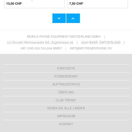
13,00 CHF
7,50 CHF
MOBILE-PHONE EQUIPMENT SWITZERLAND GMBH
|
iPhone 16 Pro/17/17 Pro Spigen Glas.tR EZ
iPhone 17 Tech-Protect MagFlex Hülle -
Fit Pro Panzerglas - klar
MagSafe-kompatibel - Nebelblau
c/o Grunder Rechtsanwälte AG, Zugerstrasse 32
|
6340 BAAR, SWITZERLAND
|
17,40 CHF
8,60 CHF
VAT: CHE-335.703.204 MWST
|
INFO@MYTRENDYPHONE.CH
STARTSEITE
KUNDENDIENST
AUFTRAGSSTATUS
ÜBER UNS
CLUB TRENDY
SEHEN SIE ALLE LÄNDER
IMPRESSUM
KONTAKT