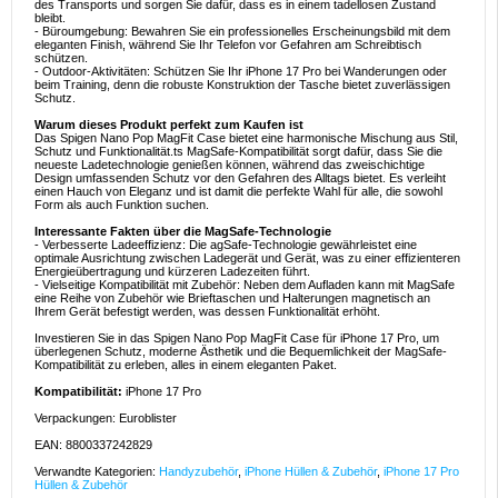
des Transports und sorgen Sie dafür, dass es in einem tadellosen Zustand
bleibt.
- Büroumgebung: Bewahren Sie ein professionelles Erscheinungsbild mit dem
eleganten Finish, während Sie Ihr Telefon vor Gefahren am Schreibtisch
schützen.
- Outdoor-Aktivitäten: Schützen Sie Ihr iPhone 17 Pro bei Wanderungen oder
beim Training, denn die robuste Konstruktion der Tasche bietet zuverlässigen
Schutz.
Warum dieses Produkt perfekt zum Kaufen ist
Das Spigen Nano Pop MagFit Case bietet eine harmonische Mischung aus Stil,
Schutz und Funktionalität.ts MagSafe-Kompatibilität sorgt dafür, dass Sie die
neueste Ladetechnologie genießen können, während das zweischichtige
Design umfassenden Schutz vor den Gefahren des Alltags bietet. Es verleiht
einen Hauch von Eleganz und ist damit die perfekte Wahl für alle, die sowohl
Form als auch Funktion suchen.
Interessante Fakten über die MagSafe-Technologie
- Verbesserte Ladeeffizienz: Die agSafe-Technologie gewährleistet eine
optimale Ausrichtung zwischen Ladegerät und Gerät, was zu einer effizienteren
Energieübertragung und kürzeren Ladezeiten führt.
- Vielseitige Kompatibilität mit Zubehör: Neben dem Aufladen kann mit MagSafe
eine Reihe von Zubehör wie Brieftaschen und Halterungen magnetisch an
Ihrem Gerät befestigt werden, was dessen Funktionalität erhöht.
Investieren Sie in das Spigen Nano Pop MagFit Case für iPhone 17 Pro, um
überlegenen Schutz, moderne Ästhetik und die Bequemlichkeit der MagSafe-
Kompatibilität zu erleben, alles in einem eleganten Paket.
Kompatibilität:
iPhone 17 Pro
Verpackungen: Euroblister
EAN: 8800337242829
Verwandte Kategorien:
Handyzubehör
,
iPhone Hüllen & Zubehör
,
iPhone 17 Pro
Hüllen & Zubehör