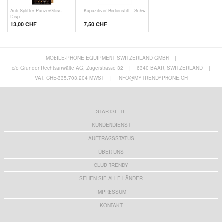
Anti-Splitter PanzerGlass
Kapazitiver Bedienstift - Schw
Disp
13,00 CHF
7,50 CHF
MOBILE-PHONE EQUIPMENT SWITZERLAND GMBH
|
c/o Grunder Rechtsanwälte AG, Zugerstrasse 32
|
6340 BAAR, SWITZERLAND
|
VAT: CHE-335.703.204 MWST
|
INFO@MYTRENDYPHONE.CH
STARTSEITE
KUNDENDIENST
AUFTRAGSSTATUS
ÜBER UNS
CLUB TRENDY
SEHEN SIE ALLE LÄNDER
IMPRESSUM
KONTAKT