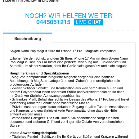
EMPFOHLEN VON MYTRENDYPHONE
NOCH? WIR HELFEN WEITERI
0445051215
LIVE CHAT
Beschreibung
Spigen Nano Pop MagFit Hülle für iPhone 17 Pro - MagSafe-kompatibel
Erhöhen Sie den Schutz und den Stil Ihres iPhone 17 Pro mit dem Spigen Nano
Pop MagFit Case.his Fall bietet eine perfekte Mischung aus Funktionalität und
Ästhetik, um sicherzustellen, dass Ihr Gerät bleibt geschützt und sieht elegant.
Hauptmerkmale und Spezifikationen
- MagSafe-Kompatibilität: Integrierte Magnete sorgen für eine nahtlose
Ausrichtung mit MagSafe-Ladegeräten und -Zubehör und ermöglichen ein
problemloses Aufladen.
- Zweischichtiger Schutz: Eine Kombination aus weichem Silikon außen und
hartem Polycarbonat innen absorbiert Stöße und verhindert Kratzer, so dass
Ihr Gerät vor täglicher Abnutzung geschützt ist.
- Schlankes Profil: Behält das schlanke Design des iPhone 17 Pro bei und bietet
gleichzeitig robusten Schutz ohne zusätzliche Masse.
- Präzise Aussparungen: bietet einfachen Zugang zu allen Tasten, Anschlüssen
und Kameras und gewährleistet volle Funktionalität, ohne dass die Hülle
entfernt werden muss.
- Verbesserte Griffigkeit: Die Soft-Touch-Silikonoberfläche sorgt für einen
bequemen und sicheren Griff und verringert die Gefahr von versehentlichen
Stürzen.
Ideale Anwendungsbeispiele
- Tägliches Pendeln: Schützen Sie Ihr Gerät vor Stößen und Kratzern während