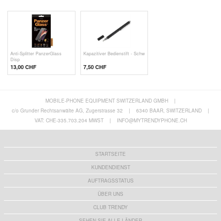
Anti-Splitter PanzerGlass
Kapazitiver Bedienstift - Schw
Disp
13,00 CHF
7,50 CHF
MOBILE-PHONE EQUIPMENT SWITZERLAND GMBH
|
c/o Grunder Rechtsanwälte AG, Zugerstrasse 32
|
6340 BAAR, SWITZERLAND
|
VAT: CHE-335.703.204 MWST
|
INFO@MYTRENDYPHONE.CH
STARTSEITE
KUNDENDIENST
AUFTRAGSSTATUS
ÜBER UNS
CLUB TRENDY
SEHEN SIE ALLE LÄNDER