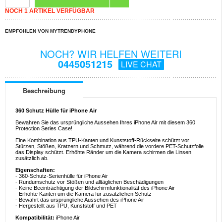
NOCH 1 ARTIKEL VERFÜGBAR
EMPFOHLEN VON MYTRENDYPHONE
NOCH? WIR HELFEN WEITERI
0445051215
LIVE CHAT
Beschreibung
360 Schutz Hülle für iPhone Air
Bewahren Sie das ursprüngliche Aussehen Ihres iPhone Air mit diesem 360
Protection Series Case!
Eine Kombination aus TPU-Kanten und Kunststoff-Rückseite schützt vor
Stürzen, Stößen, Kratzern und Schmutz, während die vordere PET-Schutzfolie
das Display schützt. Erhöhte Ränder um die Kamera schirmen die Linsen
zusätzlich ab.
Eigenschaften:
- 360-Schutz-Serienhülle für iPhone Air
- Rundumschutz vor Stößen und alltäglichen Beschädigungen
- Keine Beeinträchtigung der Bildschirmfunktionalität des iPhone Air
- Erhöhte Kanten um die Kamera für zusätzlichen Schutz
- Bewahrt das ursprüngliche Aussehen des iPhone Air
- Hergestellt aus TPU, Kunststoff und PET
Kompatibilität:
iPhone Air