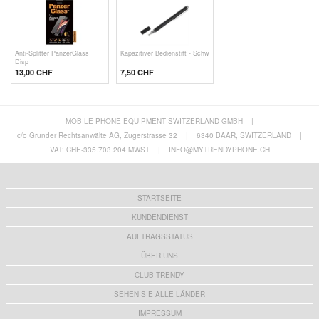
Anti-Splitter PanzerGlass
Kapazitiver Bedienstift - Schw
Disp
13,00 CHF
7,50 CHF
MOBILE-PHONE EQUIPMENT SWITZERLAND GMBH
|
c/o Grunder Rechtsanwälte AG, Zugerstrasse 32
|
6340 BAAR, SWITZERLAND
|
VAT: CHE-335.703.204 MWST
|
INFO@MYTRENDYPHONE.CH
STARTSEITE
KUNDENDIENST
AUFTRAGSSTATUS
ÜBER UNS
CLUB TRENDY
SEHEN SIE ALLE LÄNDER
IMPRESSUM