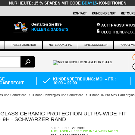
NUR HEUTE:
15 % SPAREN MIT CODE
BDAY15
-
KONDITIONEN
KONTAKT
KUNDENDIENST
RETOURE
Gestalten Sie Ihre
AUFTRAGSSTATU
HÜLLEN & GADGETS
CLUB TRENDY-LOG
TABLET ZUBEHÖR
NOTEBOOK & PC
SPIELKONSOLEN
FOTO & VI
AGE
KUNDENBETREUUNG: MO. – FR.:
GABERECHT
10:00 – 22:00
as und Schutzfolie
iPhone Panzerglas und Schutzfolie
iPhone 16 Pro Max Panzerglas
RGLASS CERAMIC PROTECTION ULTRA-WIDE FIT
- 9H - SCHWARZER RAND
ARTIKEL-NR.:
2005099
AUF LAGER - LIEFERUNG IN 1-2 WERKTAGEN