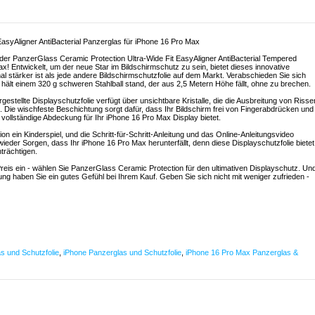
asyAligner AntiBacterial Panzerglas für iPhone 16 Pro Max
t der PanzerGlass Ceramic Protection Ultra-Wide Fit EasyAligner AntiBacterial Tempered
! Entwickelt, um der neue Star im Bildschirmschutz zu sein, bietet dieses innovative
mal stärker ist als jede andere Bildschirmschutzfolie auf dem Markt. Verabschieden Sie sich
hält einem 320 g schweren Stahlball stand, der aus 2,5 Metern Höhe fällt, ohne zu brechen.
rgestellte Displayschutzfolie verfügt über unsichtbare Kristalle, die die Ausbreitung von Risse
. Die wischfeste Beschichtung sorgt dafür, dass Ihr Bildschirm frei von Fingerabdrücken und
e vollständige Abdeckung für Ihr iPhone 16 Pro Max Display bietet.
tion ein Kinderspiel, und die Schritt-für-Schritt-Anleitung und das Online-Anleitungsvideo
eder Sorgen, dass Ihr iPhone 16 Pro Max herunterfällt, denn diese Displayschutzfolie bietet
trächtigen.
eis ein - wählen Sie PanzerGlass Ceramic Protection für den ultimativen Displayschutz. Un
ung haben Sie ein gutes Gefühl bei Ihrem Kauf. Geben Sie sich nicht mit weniger zufrieden -
s und Schutzfolie
,
iPhone Panzerglas und Schutzfolie
,
iPhone 16 Pro Max Panzerglas &