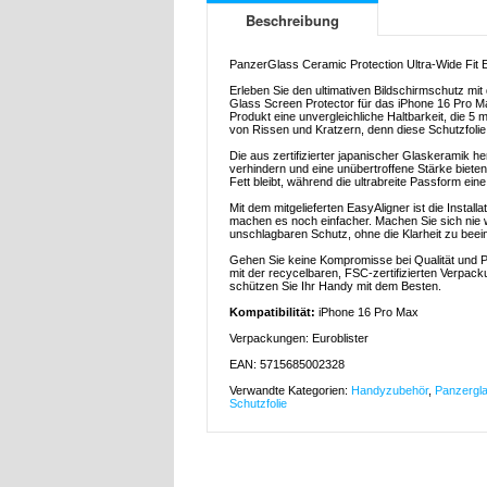
Beschreibung
PanzerGlass Ceramic Protection Ultra-Wide Fit E
Erleben Sie den ultimativen Bildschirmschutz mi
Glass Screen Protector für das iPhone 16 Pro Max
Produkt eine unvergleichliche Haltbarkeit, die 5 
von Rissen und Kratzern, denn diese Schutzfolie 
Die aus zertifizierter japanischer Glaskeramik he
verhindern und eine unübertroffene Stärke bieten
Fett bleibt, während die ultrabreite Passform ein
Mit dem mitgelieferten EasyAligner ist die Installa
machen es noch einfacher. Machen Sie sich nie wi
unschlagbaren Schutz, ohne die Klarheit zu beein
Gehen Sie keine Kompromisse bei Qualität und Pr
mit der recycelbaren, FSC-zertifizierten Verpack
schützen Sie Ihr Handy mit dem Besten.
Kompatibilität:
iPhone 16 Pro Max
Verpackungen: Euroblister
EAN: 5715685002328
Verwandte Kategorien:
Handyzubehör
,
Panzergla
Schutzfolie