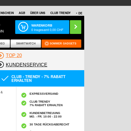
NSCHEIN
AGB
ÜBER UNS
CLUB TRENDY
DE
S
WARENKORB
0
Insgesamt
0,00
CHF
IN
DEO
SMARTWATCH
SOMMER GADGETS
TOP 20
KUNDENSERVICE
CLUB - TRENDY - 7% RABATT
ERHALTEN
 &
EXPRESSVERSAND
CLUB TRENDY
7% RABATT ERHALTEN
KUNDENBETREUUNG
MO. - FR. 10:00 - 22:00
30 TAGE RÜCKGABERECHT