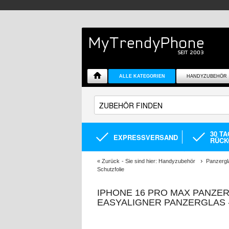
ALLE KATEGORIEN
HANDYZUBEHÖR
30 T
EXPRESSVERSAND
RÜCK
«
Zurück
- Sie sind hier:
Handyzubehör
Panzergl
Schutzfolie
IPHONE 16 PRO MAX PANZE
EASYALIGNER PANZERGLAS 