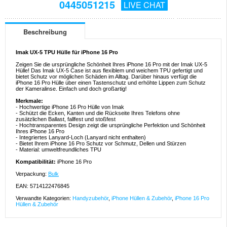
0445051215
LIVE CHAT
Beschreibung
Imak UX-5 TPU Hülle für iPhone 16 Pro
Zeigen Sie die ursprüngliche Schönheit Ihres iPhone 16 Pro mit der Imak UX-5
Hülle! Das Imak UX-5 Case ist aus flexiblem und weichem TPU gefertigt und
bietet Schutz vor möglichen Schäden im Alltag. Darüber hinaus verfügt die
iPhone 16 Pro Hülle über einen Tastenschutz und erhöhte Lippen zum Schutz
der Kameralinse. Einfach und doch großartig!
Merkmale:
- Hochwertige iPhone 16 Pro Hülle von Imak
- Schützt die Ecken, Kanten und die Rückseite Ihres Telefons ohne
zusätzlichen Ballast, fallfest und stoßfest
- Hochtransparentes Design zeigt die ursprüngliche Perfektion und Schönheit
Ihres iPhone 16 Pro
- Integriertes Lanyard-Loch (Lanyard nicht enthalten)
- Bietet Ihrem iPhone 16 Pro Schutz vor Schmutz, Dellen und Stürzen
- Material: umweltfreundliches TPU
Kompatibilität:
iPhone 16 Pro
Verpackung:
Bulk
EAN: 5714122476845
Verwandte Kategorien:
Handyzubehör
,
iPhone Hüllen & Zubehör
,
iPhone 16 Pro
Hüllen & Zubehör