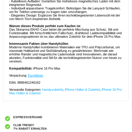
- Kabelloses Aufladen: Genießen Sie müheloses magnetisches Laden mit dem
integrierten Ringmodul.
- Individuell anpassbarer Tragekomfort: Befestigen Sie die Lanyard-Schlaufen,
um Ihr Telefon unterwegs zu tragen oder umzuhängen.
- Elegantes Design: Ergänzen Sie Ihren technikbegeisterten Lebensstil mit der
von Mech-Tech inspirierten Ästhetik.
Warum dieses Produkt perfekt zum Kaufen ist
Das Skinarma EKHO Case bietet die perfekte Mischung aus Schutz, Stil und
Funktionalität. Mit fortschrittlichem Fallschutz, drahtloser Ladekompatibilität und
Anpassungsoptionen ist es das ultimative Zubehör für dein iPhone 16 Pro Max.
Interessante Fakten über Handyhüllen
Moderne Handyhüllen kombinieren Materialien wie TPU und Polycarbonat, um
maximale Haltbarkeit und Stoßdämpfung zu gewährleisten. Merkmale wie
erhöhte Ränder und magnetische Lademodule sind Innovationen, die darauf
abzielen, Funktionalität und Stil für die technikbegeisterten Nutzer von heute zu
vereinen.
Kompatibilität:
iPhone 16 Pro Max
Verpackung:
Euroblister
EAN: 8886461246162
Verwandte Kategorien:
Handyzubehör
,
iPhone Hüllen & Zubehör
,
iPhone 16 Pro
Max Hüllen & Zubehör
EXPRESSVERSAND
CLUB TRENDY
7% RABATT ERHALTEN