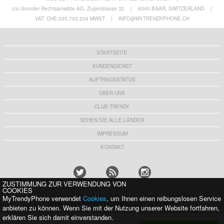
c/o Grunder Rechtsanwälte AG, Zugerstrasse 32
|
6340 BAAR, SWITZERLAND
|
VAT: CHE-335.703.204 MWST
|
INFO@MYTRENDYPHONE.CH
STARTSEITE
KUNDENDIENST
AUFTRAGSSTATUS
ÜBER UNS
CLUB TRENDY
SEHEN SIE ALLE LÄNDER
IMPRESSUM
KONTAKT
ZUSTIMMUNG ZUR VERWENDUNG VON
COOKIES
MyTrendyPhone verwendet
Cookies
, um Ihnen einen reibungslosen Service
WIR UNTERSTÜTZEN MIT STOLZ:
anbieten zu können. Wenn Sie mit der Nutzung unserer Website fortfahren,
erklären Sie sich damit einverstanden.