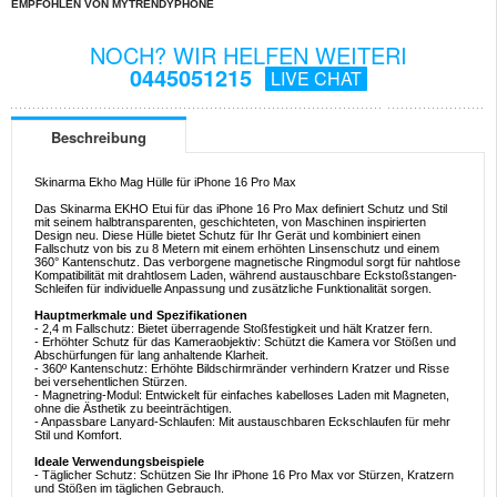
EMPFOHLEN VON MYTRENDYPHONE
NOCH? WIR HELFEN WEITERI
0445051215
LIVE CHAT
Beschreibung
Skinarma Ekho Mag Hülle für iPhone 16 Pro Max
Das Skinarma EKHO Etui für das iPhone 16 Pro Max definiert Schutz und Stil
mit seinem halbtransparenten, geschichteten, von Maschinen inspirierten
Design neu. Diese Hülle bietet Schutz für Ihr Gerät und kombiniert einen
Fallschutz von bis zu 8 Metern mit einem erhöhten Linsenschutz und einem
360° Kantenschutz. Das verborgene magnetische Ringmodul sorgt für nahtlose
Kompatibilität mit drahtlosem Laden, während austauschbare Eckstoßstangen-
Schleifen für individuelle Anpassung und zusätzliche Funktionalität sorgen.
Hauptmerkmale und Spezifikationen
- 2,4 m Fallschutz: Bietet überragende Stoßfestigkeit und hält Kratzer fern.
- Erhöhter Schutz für das Kameraobjektiv: Schützt die Kamera vor Stößen und
Abschürfungen für lang anhaltende Klarheit.
- 360º Kantenschutz: Erhöhte Bildschirmränder verhindern Kratzer und Risse
bei versehentlichen Stürzen.
- Magnetring-Modul: Entwickelt für einfaches kabelloses Laden mit Magneten,
ohne die Ästhetik zu beeinträchtigen.
- Anpassbare Lanyard-Schlaufen: Mit austauschbaren Eckschlaufen für mehr
Stil und Komfort.
Ideale Verwendungsbeispiele
- Täglicher Schutz: Schützen Sie Ihr iPhone 16 Pro Max vor Stürzen, Kratzern
und Stößen im täglichen Gebrauch.