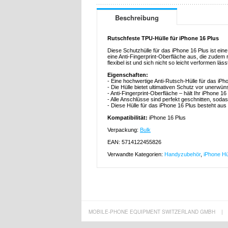
Beschreibung
Rutschfeste TPU-Hülle für iPhone 16 Plus
Diese Schutzhülle für das iPhone 16 Plus ist ein
eine Anti-Fingerprint-Oberfläche aus, die zude
flexibel ist und sich nicht so leicht verformen läss
Eigenschaften:
- Eine hochwertige Anti-Rutsch-Hülle für das iPh
- Die Hülle bietet ultimativen Schutz vor unerw
- Anti-Fingerprint-Oberfläche – hält Ihr iPhone 1
- Alle Anschlüsse sind perfekt geschnitten, sodas
- Diese Hülle für das iPhone 16 Plus besteht au
Kompatibilität:
iPhone 16 Plus
Verpackung:
Bulk
EAN: 5714122455826
Verwandte Kategorien:
Handyzubehör
,
iPhone Hü
MOBILE-PHONE EQUIPMENT SWITZERLAND GMBH
|