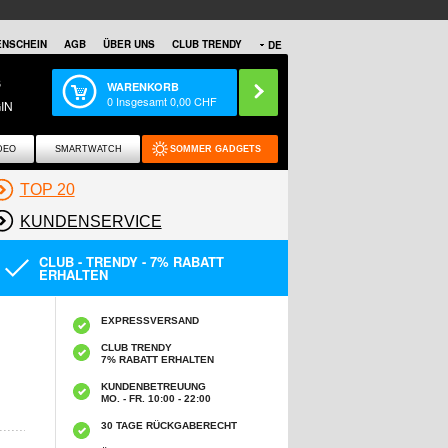
NSCHEIN
AGB
ÜBER UNS
CLUB TRENDY
DE
S
WARENKORB
0
Insgesamt
0,00
CHF
IN
DEO
SMARTWATCH
SOMMER GADGETS
TOP 20
KUNDENSERVICE
CLUB - TRENDY - 7% RABATT
ERHALTEN
EXPRESSVERSAND
CLUB TRENDY
7% RABATT ERHALTEN
KUNDENBETREUUNG
MO. - FR. 10:00 - 22:00
30 TAGE RÜCKGABERECHT