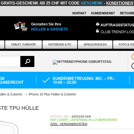
GRATIS-GESCHENK
AB 25 CHF MIT CODE
GESCHENK
-
KONDITIONEN
KONTAKT
KUNDENDIENST
RETOURE
Gestalten Sie Ihre
AUFTRAGSSTATU
HÜLLEN & GADGETS
CLUB TRENDY-LOG
TABLET ZUBEHÖR
NOTEBOOK & PC
SPIELKONSOLEN
FOTO & VI
AGE
KUNDENBETREUUNG: MO. – FR.:
GABERECHT
10:00 – 22:00
üllen & Zubehör
iPhone 16 Plus Hüllen & Zubehör
STE TPU HÜLLE
ARTIKEL-NR.:
4005339-VAR
AUF LAGER - LIEFERUNG IN 1-2 WERKTAGEN
ZZGL. VERSANDKOSTEN