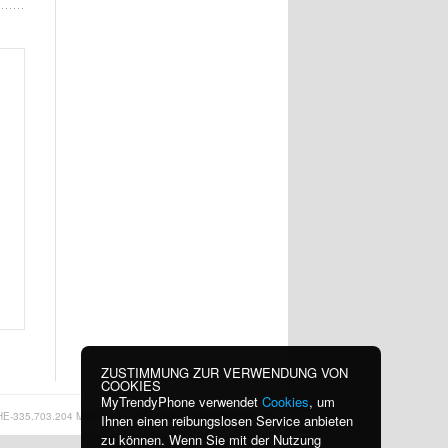
ZUSTIMMUNG ZUR VERWENDUNG VON
COOKIES
MyTrendyPhone verwendet
Cookies
, um
HE-335.703.204 MWST
|
INFO@MYTRENDYPHONE.CH
Ihnen einen reibungslosen Service anbieten
zu können. Wenn Sie mit der Nutzung