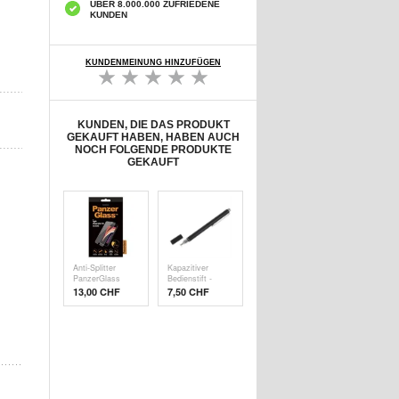
ÜBER 8.000.000 ZUFRIEDENE
KUNDEN
KUNDENMEINUNG HINZUFÜGEN
KUNDEN, DIE DAS PRODUKT
GEKAUFT HABEN, HABEN AUCH
NOCH FOLGENDE PRODUKTE
GEKAUFT
Anti-Splitter
Kapazitiver
PanzerGlass
Bedienstift -
Disp
Schw
13,00 CHF
7,50 CHF