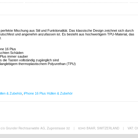
e perfekte Mischung aus Stil und Funktionalität. Das klassische Design zeichnet sich durch
m rutschfest und angenehm anzufassen ist. Es besteht aus hochwertigem TPU-Material, das
t.
one 16 Plus
ünschten Schäden
6 Plus immer sauber
s die Tasten vollständig zugänglich sind
s langlebigem thermoplastischem Polyurethan (TPU)
llen & Zubehör
,
iPhone 16 Plus Hüllen & Zubehör
c/o Grunder Rechtsanwälte AG, Zugerstrasse 32
|
6340 BAAR, SWITZERLAND
|
VAT: C