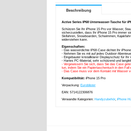
Beschreibung
Active Series IP68 Unterwasser-Tasche für i
Schützen Sie Ihr iPhone 15 Pro vor Wasser, Sta
sicherzustellen, dass Ihr iPhone 15 Pro immer si
Skifahren, Snowboarden, Schwimmen, Kajakfahren
widerstehen kann.
Eigenschaften:
- Das wasserdichte IP68-Case dichtet Ihr iPhone
- Nehmen Sie es mit auf jedes Outdoor-Abenteue
- Eingebauter kristallklarer Displayschutz für Ihr
- Hartes PC-Material, sehr schützend und langle
- Vergewissern Sie sich, dass Sie das Case get
tun, indem Sie ein Papiertaschentuch in den Fall
- Das Case muss vor dem Kontakt mit Wasser vo
Kompatibilität:
iPhone 15 Pro
Verpackung:
Euroblister
EAN: 5714122306876
Verwandte Kategorien:
Handyzubehör
,
iPhone Hü