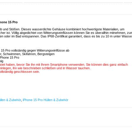
Phone 15 Pro
ub und Stößen. Dieses wasserdichte Gehäuse kombiniert hochwertigste Materialien, um
cher ist. Völlig abgedichtet von Witterungseinflüssen können Sie es überallhin mitnehmen, zu
 oder im Bad entspannen. Das IP68-Zertifikat garantiert, dass es bis zu 10 m unter Wasse
 15 Pro vollständig gegen Witterungseinflüsse ab
r, Schwimmen, Skifahren, Bergsteigen
 iPhone 15 Pro
big
estet haben, bevor Sie ihn mit Ihrem Smartphone verwenden. Sie können dies ganz einfach
 einlegen, ihn wie beschrieben schließen und in Wasser tauchen.
llständig geschlossen sein.
llen & Zubehör
,
iPhone 15 Pro Hüllen & Zubehör