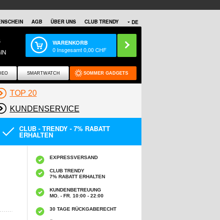
NSCHEIN
AGB
ÜBER UNS
CLUB TRENDY
DE
S
WARENKORB
0
Insgesamt
0,00
CHF
IN
DEO
SMARTWATCH
SOMMER GADGETS
TOP 20
KUNDENSERVICE
CLUB - TRENDY - 7% RABATT
ERHALTEN
EXPRESSVERSAND
CLUB TRENDY
7% RABATT ERHALTEN
KUNDENBETREUUNG
MO. - FR. 10:00 - 22:00
30 TAGE RÜCKGABERECHT