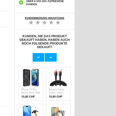
ÜBER 8.000.000 ZUFRIEDENE
KUNDEN
KUNDENMEINUNG HINZUFÜGEN
KUNDEN, DIE DAS PRODUKT
GEKAUFT HABEN, HABEN AUCH
NOCH FOLGENDE PRODUKTE
GEKAUFT
iPhone 15 Pro
iPhone 15 Pro
360 Schutz Hülle
Hybrid-Hülle mit
- Schwarz /
Verschiebbarem
10,80 CHF
8,60 CHF
Durchsichtig
Kartensteckplatz
- Dunkel Blau
iPhone 12 Pro
Baseus Cafule
Aktive Serie IP68
USB-C Kabel -
Wasserdichte
2m - Rot /
10,80
CHF
10,80 CHF
Hülle - Schwarz
Schwarz