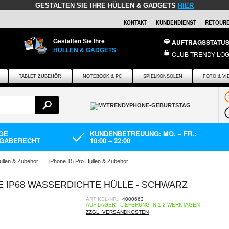
GESTALTEN SIE IHRE HÜLLEN & GADGETS
HIER
KONTAKT
KUNDENDIENST
RETOURE
Gestalten Sie Ihre
AUFTRAGSSTATU
HÜLLEN & GADGETS
CLUB TRENDY-LOG
TABLET ZUBEHÖR
NOTEBOOK & PC
SPIELKONSOLEN
FOTO & VI
AGE
KUNDENBETREUUNG: MO. – FR.:
GABERECHT
10:00 – 22:00
üllen & Zubehör
iPhone 15 Pro Hüllen & Zubehör
IE IP68 WASSERDICHTE HÜLLE - SCHWARZ
ARTIKEL-NR.:
4000663
AUF LAGER - LIEFERUNG IN 1-2 WERKTAGEN
ZZGL. VERSANDKOSTEN