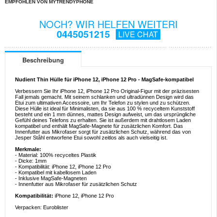
EMPFOHLEN VON MYTRENDYPHONE
NOCH? WIR HELFEN WEITERI
0445051215
LIVE CHAT
Beschreibung
Nudient Thin Hülle für iPhone 12, iPhone 12 Pro - MagSafe-kompatibel
Verbessern Sie Ihr iPhone 12, iPhone 12 Pro Original-Figur mit der präzisesten
Fall jemals gemacht. Mit seinem schlanken und ultradünnen Design wird das
Etui zum ultimativen Accessoire, um Ihr Telefon zu stylen und zu schützen.
Diese Hülle ist ideal für Minimalisten, da sie aus 100 % recyceltem Kunststoff
besteht und ein 1 mm dünnes, mattes Design aufweist, um das ursprüngliche
Gefühl deines Telefons zu erhalten. Sie ist außerdem mit drahtlosem Laden
kompatibel und enthält MagSafe-Magnete für zusätzlichen Komfort. Das
Innenfutter aus Mikrofaser sorgt für zusätzlichen Schutz, während das von
Jesper Ståhl entworfene Etui sowohl zeitlos als auch vielseitig ist.
Merkmale:
- Material: 100% recyceltes Plastik
- Dicke: 1mm
- Kompatibilität: iPhone 12, iPhone 12 Pro
- Kompatibel mit kabellosem Laden
- Inklusive MagSafe-Magneten
- Innenfutter aus Mikrofaser für zusätzlichen Schutz
Kompatibilität:
iPhone 12, iPhone 12 Pro
Verpacken: Euroblister