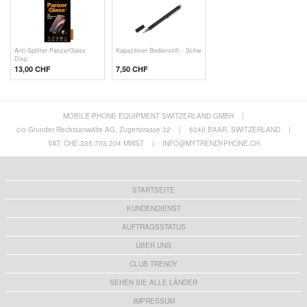
Anti-Splitter PanzerGlass
Kapazitiver Bedienstift - Schw
Disp
13,00 CHF
7,50 CHF
MOBILE-PHONE EQUIPMENT SWITZERLAND GMBH
|
c/o Grunder Rechtsanwälte AG, Zugerstrasse 32
|
6340 BAAR, SWITZERLAND
|
VAT: CHE-335.703.204 MWST
|
INFO@MYTRENDYPHONE.CH
STARTSEITE
KUNDENDIENST
AUFTRAGSSTATUS
ÜBER UNS
CLUB TRENDY
SEHEN SIE ALLE LÄNDER
IMPRESSUM