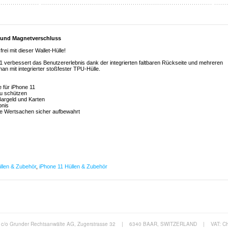
r und Magnetverschluss
rei mit dieser Wallet-Hülle!
11 verbessert das Benutzererlebnis dank der integrierten faltbaren Rückseite und mehreren
n mit integrierter stoßfester TPU-Hülle.
e für iPhone 11
zu schützen
Bargeld und Karten
bnis
re Wertsachen sicher aufbewahrt
llen & Zubehör
,
iPhone 11 Hüllen & Zubehör
c/o Grunder Rechtsanwälte AG, Zugerstrasse 32
|
6340 BAAR, SWITZERLAND
|
VAT: C