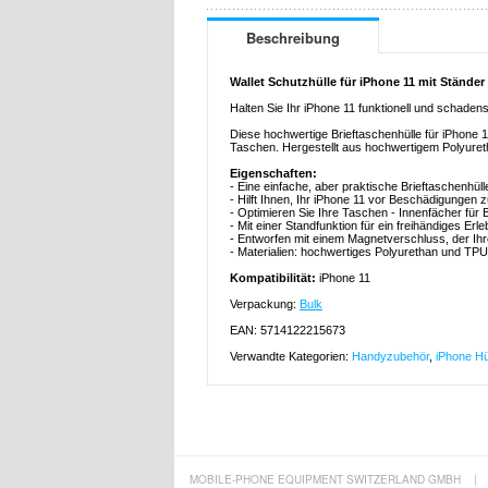
Beschreibung
Wallet Schutzhülle für iPhone 11 mit Stände
Halten Sie Ihr iPhone 11 funktionell und schadensf
Diese hochwertige Brieftaschenhülle für iPhone 
Taschen. Hergestellt aus hochwertigem Polyuretha
Eigenschaften:
- Eine einfache, aber praktische Brieftaschenhüll
- Hilft Ihnen, Ihr iPhone 11 vor Beschädigungen 
- Optimieren Sie Ihre Taschen - Innenfächer für 
- Mit einer Standfunktion für ein freihändiges Erle
- Entworfen mit einem Magnetverschluss, der Ih
- Materialien: hochwertiges Polyurethan und TPU
Kompatibilität:
iPhone 11
Verpackung:
Bulk
EAN: 5714122215673
Verwandte Kategorien:
Handyzubehör
,
iPhone Hü
MOBILE-PHONE EQUIPMENT SWITZERLAND GMBH
|