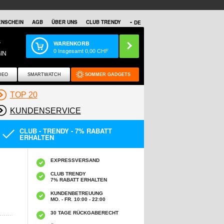
NSCHEIN
AGB
ÜBER UNS
CLUB TRENDY
DE
S
WARENKORB
0
Insgesamt
0,00
CHF
IN
DEO
SMARTWATCH
SOMMER GADGETS
TOP 20
KUNDENSERVICE
CLUB - TRENDY - 7% RABATT
ERHALTEN
EXPRESSVERSAND
CLUB TRENDY
7% RABATT ERHALTEN
KUNDENBETREUUNG
MO. - FR. 10:00 - 22:00
30 TAGE RÜCKGABERECHT