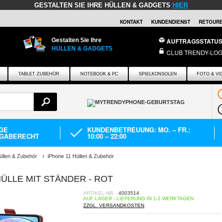
GESTALTEN SIE IHRE HÜLLEN & GADGETS
HIER
KONTAKT
KUNDENDIENST
RETOURE
Gestalten Sie Ihre
AUFTRAGSSTATU
HÜLLEN & GADGETS
CLUB TRENDY-LOG
TABLET ZUBEHÖR
NOTEBOOK & PC
SPIELKONSOLEN
FOTO & VI
AGE
KUNDENBETREUUNG: MO. – FR.:
GABERECHT
10:00 – 22:00
üllen & Zubehör
iPhone 11 Hüllen & Zubehör
ÜLLE MIT STÄNDER - ROT
ARTIKEL-NR.:
4003514
AUF LAGER - LIEFERUNG IN 1-2 WERKTAGEN
ZZGL. VERSANDKOSTEN