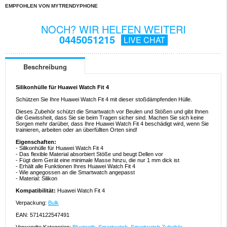
EMPFOHLEN VON MYTRENDYPHONE
NOCH? WIR HELFEN WEITERI
0445051215
LIVE CHAT
Beschreibung
Silikonhülle für Huawei Watch Fit 4
Schützen Sie Ihre Huawei Watch Fit 4 mit dieser stoßdämpfenden Hülle.
Dieses Zubehör schützt die Smartwatch vor Beulen und Stößen und gibt Ihnen
die Gewissheit, dass Sie sie beim Tragen sicher sind. Machen Sie sich keine
Sorgen mehr darüber, dass Ihre Huawei Watch Fit 4 beschädigt wird, wenn Sie
trainieren, arbeiten oder an überfüllten Orten sind!
Eigenschaften:
- Silikonhülle für Huawei Watch Fit 4
- Das flexible Material absorbiert Stöße und beugt Dellen vor
- Fügt dem Gerät eine minimale Masse hinzu, die nur 1 mm dick ist
- Erhält alle Funktionen Ihres Huawei Watch Fit 4
- Wie angegossen an die Smartwatch angepasst
- Material: Silikon
Kompatibilität:
Huawei Watch Fit 4
Verpackung:
Bulk
EAN: 5714122547491