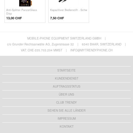
Anti-Splitter PanzerGlass
Kapazitiver Bedienstift - Schw
Disp
13,00 CHF
7,50 CHF
MOBILE-PHONE EQUIPMENT SWITZERLAND GMBH
|
c/o Grunder Rechtsanwälte AG, Zugerstrasse 32
|
6340 BAAR, SWITZERLAND
|
VAT: CHE-335.703.204 MWST
|
INFO@MYTRENDYPHONE.CH
STARTSEITE
KUNDENDIENST
AUFTRAGSSTATUS
ÜBER UNS
CLUB TRENDY
SEHEN SIE ALLE LÄNDER
IMPRESSUM
KONTAKT