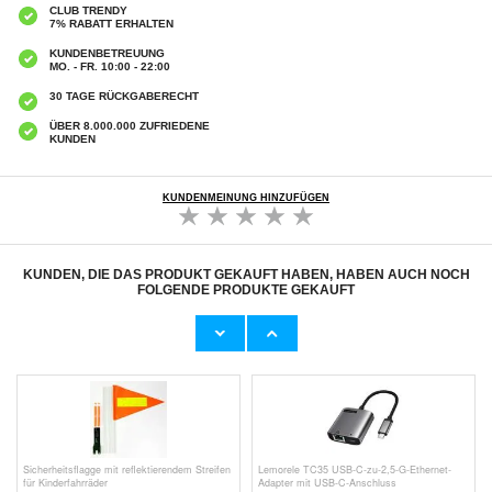
CLUB TRENDY
7% RABATT ERHALTEN
KUNDENBETREUUNG
MO. - FR. 10:00 - 22:00
30 TAGE RÜCKGABERECHT
ÜBER 8.000.000 ZUFRIEDENE
KUNDEN
KUNDENMEINUNG HINZUFÜGEN
KUNDEN, DIE DAS PRODUKT GEKAUFT HABEN, HABEN AUCH NOCH
FOLGENDE PRODUKTE GEKAUFT
Box-Handgelenkauflagen für 2 Nintendo
Wasserflasche in Hantelform – 550ml – Blau
Switch Joy-Con-Controller – 2 Stück –
Orange/Blau
10,80
CHF
7,50
CHF
Sicherheitsflagge mit reflektierendem Streifen
Lemorele TC35 USB-C-zu-2,5-G-Ethernet-
für Kinderfahrräder
Adapter mit USB-C-Anschluss