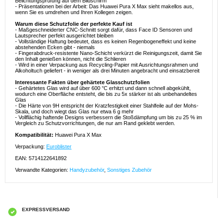
Belichtungsprüfung auf dem Bildschirm
- Präsentationen bei der Arbeit: Das Huawei Pura X Max sieht makellos aus,
wenn Sie es umdrehen und Ihren Kollegen zeigen.
Warum diese Schutzfolie der perfekte Kauf ist
- Maßgeschneiderter CNC-Schnitt sorgt dafür, dass Face ID Sensoren und
Lautsprecher perfekt ausgerichtet bleiben
- Vollständige Haftung bedeutet, dass es keinen Regenbogeneffekt und keine
abstehenden Ecken gibt - niemals
- Fingerabdruck-resistente Nano-Schicht verkürzt die Reinigungszeit, damit Sie
den Inhalt genießen können, nicht die Schlieren
- Wird in einer Verpackung aus Recycling-Papier mit Ausrichtungsrahmen und
Alkoholtuch geliefert - in weniger als drei Minuten angebracht und einsatzbereit
Interessante Fakten über gehärtete Glasschutzfolien
- Gehärtetes Glas wird auf über 600 °C erhitzt und dann schnell abgekühlt,
wodurch eine Oberfläche entsteht, die bis zu 5x stärker ist als unbehandeltes
Glas
- Die Härte von 9H entspricht der Kratzfestigkeit einer Stahlfeile auf der Mohs-
Skala, und doch wiegt das Glas nur etwa 6 g mehr
- Vollflächig haftende Designs verbessern die Stoßdämpfung um bis zu 25 % im
Vergleich zu Schutzvorrichtungen, die nur am Rand geklebt werden.
Kompatibilität:
Huawei Pura X Max
Verpackung:
Euroblister
EAN: 5714122641892
Verwandte Kategorien:
Handyzubehör
,
Sonstiges Zubehör
EXPRESSVERSAND