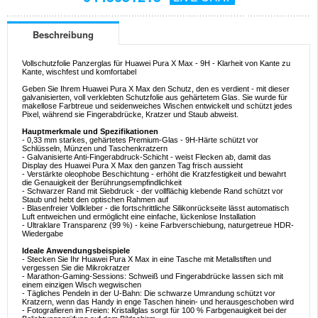
Beschreibung
Vollschutzfolie Panzerglas für Huawei Pura X Max - 9H - Klarheit von Kante zu
Kante, wischfest und komfortabel
Geben Sie Ihrem Huawei Pura X Max den Schutz, den es verdient - mit dieser
galvanisierten, voll verklebten Schutzfolie aus gehärtetem Glas. Sie wurde für
makellose Farbtreue und seidenweiches Wischen entwickelt und schützt jedes
Pixel, während sie Fingerabdrücke, Kratzer und Staub abweist.
Hauptmerkmale und Spezifikationen
- 0,33 mm starkes, gehärtetes Premium-Glas - 9H-Härte schützt vor
Schlüsseln, Münzen und Taschenkratzern
- Galvanisierte Anti-Fingerabdruck-Schicht - weist Flecken ab, damit das
Display des Huawei Pura X Max den ganzen Tag frisch aussieht
- Verstärkte oleophobe Beschichtung - erhöht die Kratzfestigkeit und bewahrt
die Genauigkeit der Berührungsempfindlichkeit
- Schwarzer Rand mit Siebdruck - der vollflächig klebende Rand schützt vor
Staub und hebt den optischen Rahmen auf
- Blasenfreier Vollkleber - die fortschrittliche Silikonrückseite lässt automatisch
Luft entweichen und ermöglicht eine einfache, lückenlose Installation
- Ultraklare Transparenz (99 %) - keine Farbverschiebung, naturgetreue HDR-
Wiedergabe
Ideale Anwendungsbeispiele
- Stecken Sie Ihr Huawei Pura X Max in eine Tasche mit Metallstiften und
vergessen Sie die Mikrokratzer
- Marathon-Gaming-Sessions: Schweiß und Fingerabdrücke lassen sich mit
einem einzigen Wisch wegwischen
- Tägliches Pendeln in der U-Bahn: Die schwarze Umrandung schützt vor
Kratzern, wenn das Handy in enge Taschen hinein- und herausgeschoben wird
- Fotografieren im Freien: Kristallglas sorgt für 100 % Farbgenauigkeit bei der