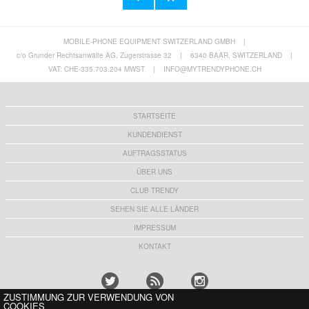
MOBILE-PHONE EQUIPMENT SWITZERLAND GMBH
|
Samsung Galaxy S25+ Vertikale Flip Hülle -
Schwarz
c/o Grunder Rechtsanwälte AG, Zugerstrasse 32
|
6340 BAAR, SWITZERLAND
|
9,70 CHF
VAT: CHE-335.703.204 MWST
|
INFO@MYTRENDYPHONE.CH
STARTSEITE
KUNDENDIENST
AUFTRAGSSTATUS
ÜBER UNS
CLUB TRENDY
SEHEN SIE ALLE LÄNDER
IMPRESSUM
KONTAKT
ZUSTIMMUNG ZUR VERWENDUNG VON
COOKIES