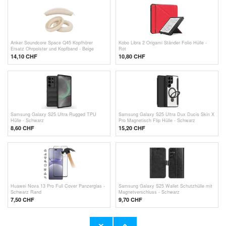
Anker Soundcore Space Q45 Kopfhörer
Kobo Libra 2 Origami Ständer Folio Hülle -
Ersatz Ohrpolster und Kopfband - Beige
Rot
14,10 CHF
10,80 CHF
Samsung Galaxy S25 Ultra Rugged TPU
Samsung Galaxy S25 Ultra Dux Ducis Skin X
Hülle - Schwarz
Pro Magnetisch Flip Hülle - Schwarz
8,60 CHF
15,20 CHF
Huawei Nova 13 Pro Full Cover Panzerglas -
Samsung Galaxy S25 Wallet Schutzhülle mit
Schwarz Rand
Magnetverschluss - Schwarz
7,50 CHF
9,70 CHF