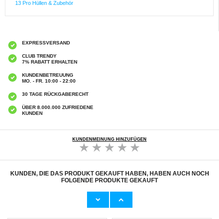
13 Pro Hüllen & Zubehör
EXPRESSVERSAND
CLUB TRENDY
7% RABATT ERHALTEN
KUNDENBETREUUNG
MO. - FR. 10:00 - 22:00
30 TAGE RÜCKGABERECHT
ÜBER 8.000.000 ZUFRIEDENE
KUNDEN
KUNDENMEINUNG HINZUFÜGEN
KUNDEN, DIE DAS PRODUKT GEKAUFT HABEN, HABEN AUCH NOCH
FOLGENDE PRODUKTE GEKAUFT
Samsung Galaxy S25 Ultra Dux Ducis Clin
Samsung Galaxy S25+ Dux Ducis Clin
Durchsichtig Hülle - MagSafe-kompatibel
Durchsichtig Hülle - MagSafe-kompatibel
13,00 CHF
14,10 CHF