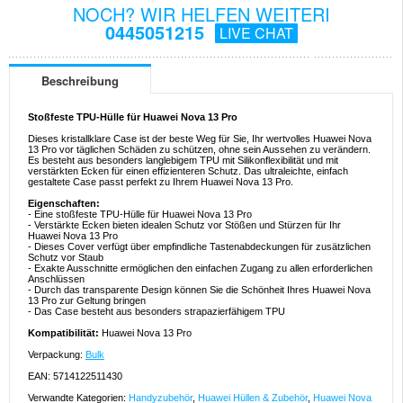
NOCH? WIR HELFEN WEITERI
0445051215
LIVE CHAT
Beschreibung
Stoßfeste TPU-Hülle für Huawei Nova 13 Pro
Dieses kristallklare Case ist der beste Weg für Sie, Ihr wertvolles Huawei Nova
13 Pro vor täglichen Schäden zu schützen, ohne sein Aussehen zu verändern.
Es besteht aus besonders langlebigem TPU mit Silikonflexibilität und mit
verstärkten Ecken für einen effizienteren Schutz. Das ultraleichte, einfach
gestaltete Case passt perfekt zu Ihrem Huawei Nova 13 Pro.
Eigenschaften:
- Eine stoßfeste TPU-Hülle für Huawei Nova 13 Pro
- Verstärkte Ecken bieten idealen Schutz vor Stößen und Stürzen für Ihr
Huawei Nova 13 Pro
- Dieses Cover verfügt über empfindliche Tastenabdeckungen für zusätzlichen
Schutz vor Staub
- Exakte Ausschnitte ermöglichen den einfachen Zugang zu allen erforderlichen
Anschlüssen
- Durch das transparente Design können Sie die Schönheit Ihres Huawei Nova
13 Pro zur Geltung bringen
- Das Case besteht aus besonders strapazierfähigem TPU
Kompatibilität:
Huawei Nova 13 Pro
Verpackung:
Bulk
EAN: 5714122511430
Verwandte Kategorien:
Handyzubehör
,
Huawei Hüllen & Zubehör
,
Huawei Nova