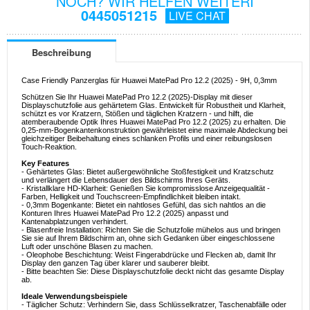
NOCH? WIR HELFEN WEITERI
0445051215
LIVE CHAT
Beschreibung
Case Friendly Panzerglas für Huawei MatePad Pro 12.2 (2025) - 9H, 0,3mm
Schützen Sie Ihr Huawei MatePad Pro 12.2 (2025)-Display mit dieser
Displayschutzfolie aus gehärtetem Glas. Entwickelt für Robustheit und Klarheit,
schützt es vor Kratzern, Stößen und täglichen Kratzern - und hilft, die
atemberaubende Optik Ihres Huawei MatePad Pro 12.2 (2025) zu erhalten. Die
0,25-mm-Bogenkantenkonstruktion gewährleistet eine maximale Abdeckung bei
gleichzeitiger Beibehaltung eines schlanken Profils und einer reibungslosen
Touch-Reaktion.
Key Features
- Gehärtetes Glas: Bietet außergewöhnliche Stoßfestigkeit und Kratzschutz
und verlängert die Lebensdauer des Bildschirms Ihres Geräts.
- Kristallklare HD-Klarheit: Genießen Sie kompromisslose Anzeigequalität -
Farben, Helligkeit und Touchscreen-Empfindlichkeit bleiben intakt.
- 0,3mm Bogenkante: Bietet ein nahtloses Gefühl, das sich nahtlos an die
Konturen Ihres Huawei MatePad Pro 12.2 (2025) anpasst und
Kantenabplatzungen verhindert.
- Blasenfreie Installation: Richten Sie die Schutzfolie mühelos aus und bringen
Sie sie auf Ihrem Bildschirm an, ohne sich Gedanken über eingeschlossene
Luft oder unschöne Blasen zu machen.
- Oleophobe Beschichtung: Weist Fingerabdrücke und Flecken ab, damit Ihr
Display den ganzen Tag über klarer und sauberer bleibt.
- Bitte beachten Sie: Diese Displayschutzfolie deckt nicht das gesamte Display
ab.
Ideale Verwendungsbeispiele
- Täglicher Schutz: Verhindern Sie, dass Schlüsselkratzer, Taschenabfälle oder