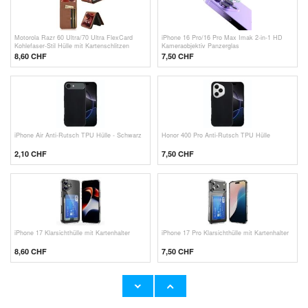
Motorola Razr 60 Ultra/70 Ultra FlexCard
iPhone 16 Pro/16 Pro Max Imak 2-in-1 HD
Kohlefaser-Stil Hülle mit Kartenschlitzen
Kameraobjektiv Panzerglas
8,60
CHF
7,50 CHF
iPhone Air Anti-Rutsch TPU Hülle - Schwarz
Honor 400 Pro Anti-Rutsch TPU Hülle
2,10
CHF
7,50 CHF
iPhone 17 Klarsichthülle mit Kartenhalter
iPhone 17 Pro Klarsichthülle mit Kartenhalter
8,60 CHF
7,50 CHF