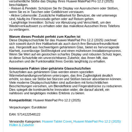
versehentliche Stöße das Display Ihres Huawei MatePad Pro 12.2 (2025)
beschädigen.
- Reisen & Pendeln: Schützen Sie Ihr Display vor Ausrutschern oder Stößen,
wenn Sie es in Taschen oder Geldbörsen verstauen.
- Aktive Lebensstile: Zusätzliche Haltbarkeit für Benutzer, die viel unterwegs
sind, häufig ins Fitnessstudio gehen oder auf Reisen gehen.
- Langfristige Investition: Schutz vor Abnutzung und Verschleiß, um den
Wiederverkaufswert zu erhalten oder das makellose Aussehen Ihres Telefons
zu verlängern.
Warum dieses Produkt perfekt zum Kaufen ist
Diese Displayschutzfolie für das Huawei MatePad Pro 12.2 (2025) zeichnet
sich sowohl durch ihre Haltbarkeit als auch durch ihre Benutzerfreundlichkeit
aus. Hergestellt aus hochwertigem gehärtetem Glas, bietet es hervorragende
Klarheit, zuverlässige Stoßfestigkeit und einen mühelosen Installationsprozess.
Wenn Sie Wert auf ein gestochen scharfes Display und robusten Schutz legen,
ist diese Schutzfolie ein unverzichtbares Zubehör, das Ihnen hilft, das
Aussehen und die Funktionalität Ihres Geräts langfristig zu erhalten.
Interessante Fakten über gehärtete Glasschutzfolien
Schutzfolien aus gehärtetem Glas werden einem speziellen
Wärmebehandlungsverfahren unterzogen, das ihre Zugfestigkeit deutlich
erhöht, so dass sie Stöße bei Stürzen und Stößen besser absorbieren können.
Viele moderne Displayschutzfolien sind außerdem mit fortschrittlichen
Beschichtungen versehen, um Blendeffekte und Fingerabdrücke zu reduzieren.
Dies spiegelt die kontinuierliche Innovation wider, die darauf abzielt, ein
nahtloses und langlebiges mobiles Erlebnis zu bieten.
Kompatibilität:
Huawei MatePad Pro 12.2 (2025)
Verpackungen: Euroblister
EAN: 5714122548122
Verwandte Kategorien:
Huawei Tablet Cover
,
Huawei MatePad Pro 12.2 (2025)
Hüllen & Zubehör