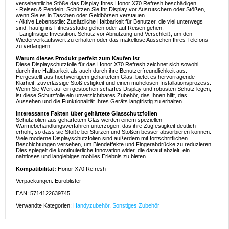
versehentliche Stöße das Display Ihres Honor X70 Refresh beschädigen.
- Reisen & Pendeln: Schützen Sie Ihr Display vor Ausrutschern oder Stößen,
wenn Sie es in Taschen oder Geldbörsen verstauen.
- Aktive Lebensstile: Zusätzliche Haltbarkeit für Benutzer, die viel unterwegs
sind, häufig ins Fitnessstudio gehen oder auf Reisen gehen.
- Langfristige Investition: Schutz vor Abnutzung und Verschleiß, um den
Wiederverkaufswert zu erhalten oder das makellose Aussehen Ihres Telefons
zu verlängern.
Warum dieses Produkt perfekt zum Kaufen ist
Diese Displayschutzfolie für das Honor X70 Refresh zeichnet sich sowohl
durch ihre Haltbarkeit als auch durch ihre Benutzerfreundlichkeit aus.
Hergestellt aus hochwertigem gehärtetem Glas, bietet es hervorragende
Klarheit, zuverlässige Stoßfestigkeit und einen mühelosen Installationsprozess.
Wenn Sie Wert auf ein gestochen scharfes Display und robusten Schutz legen,
ist diese Schutzfolie ein unverzichtbares Zubehör, das Ihnen hilft, das
Aussehen und die Funktionalität Ihres Geräts langfristig zu erhalten.
Interessante Fakten über gehärtete Glasschutzfolien
Schutzfolien aus gehärtetem Glas werden einem speziellen
Wärmebehandlungsverfahren unterzogen, das ihre Zugfestigkeit deutlich
erhöht, so dass sie Stöße bei Stürzen und Stößen besser absorbieren können.
Viele moderne Displayschutzfolien sind außerdem mit fortschrittlichen
Beschichtungen versehen, um Blendeffekte und Fingerabdrücke zu reduzieren.
Dies spiegelt die kontinuierliche Innovation wider, die darauf abzielt, ein
nahtloses und langlebiges mobiles Erlebnis zu bieten.
Kompatibilität:
Honor X70 Refresh
Verpackungen: Euroblister
EAN: 5714122639745
Verwandte Kategorien:
Handyzubehör
,
Sonstiges Zubehör