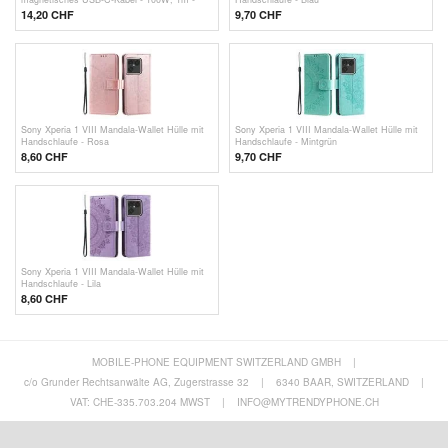
Beige
14,20
CHF
9,70 CHF
Sony Xperia 1 VIII Mandala-Wallet Hülle mit
Sony Xperia 1 VIII Mandala-Wallet Hülle mit
Handschlaufe - Rosa
Handschlaufe - Mintgrün
8,60
CHF
9,70 CHF
Sony Xperia 1 VIII Mandala-Wallet Hülle mit
Handschlaufe - Lila
8,60
CHF
MOBILE-PHONE EQUIPMENT SWITZERLAND GMBH
|
c/o Grunder Rechtsanwälte AG, Zugerstrasse 32
|
6340 BAAR, SWITZERLAND
|
VAT: CHE-335.703.204 MWST
|
INFO@MYTRENDYPHONE.CH