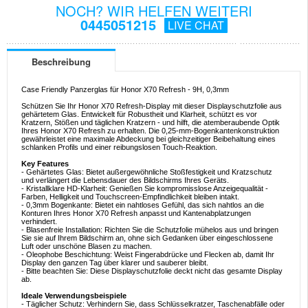
NOCH? WIR HELFEN WEITERI
0445051215
LIVE CHAT
Beschreibung
Case Friendly Panzerglas für Honor X70 Refresh - 9H, 0,3mm
Schützen Sie Ihr Honor X70 Refresh-Display mit dieser Displayschutzfolie aus
gehärtetem Glas. Entwickelt für Robustheit und Klarheit, schützt es vor
Kratzern, Stößen und täglichen Kratzern - und hilft, die atemberaubende Optik
Ihres Honor X70 Refresh zu erhalten. Die 0,25-mm-Bogenkantenkonstruktion
gewährleistet eine maximale Abdeckung bei gleichzeitiger Beibehaltung eines
schlanken Profils und einer reibungslosen Touch-Reaktion.
Key Features
- Gehärtetes Glas: Bietet außergewöhnliche Stoßfestigkeit und Kratzschutz
und verlängert die Lebensdauer des Bildschirms Ihres Geräts.
- Kristallklare HD-Klarheit: Genießen Sie kompromisslose Anzeigequalität -
Farben, Helligkeit und Touchscreen-Empfindlichkeit bleiben intakt.
- 0,3mm Bogenkante: Bietet ein nahtloses Gefühl, das sich nahtlos an die
Konturen Ihres Honor X70 Refresh anpasst und Kantenabplatzungen
verhindert.
- Blasenfreie Installation: Richten Sie die Schutzfolie mühelos aus und bringen
Sie sie auf Ihrem Bildschirm an, ohne sich Gedanken über eingeschlossene
Luft oder unschöne Blasen zu machen.
- Oleophobe Beschichtung: Weist Fingerabdrücke und Flecken ab, damit Ihr
Display den ganzen Tag über klarer und sauberer bleibt.
- Bitte beachten Sie: Diese Displayschutzfolie deckt nicht das gesamte Display
ab.
Ideale Verwendungsbeispiele
- Täglicher Schutz: Verhindern Sie, dass Schlüsselkratzer, Taschenabfälle oder