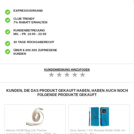
EXPRESSVERSAND
CLUB TRENDY
7% RABATT ERHALTEN
KUNDENBETREUUNG
MO. - FR. 10:00 - 22:00
30 TAGE RÜCKGABERECHT
ÜBER 8.000.000 ZUFRIEDENE
KUNDEN
KUNDENMEINUNG HINZUFÜGEN
KUNDEN, DIE DAS PRODUKT GEKAUFT HABEN, HABEN AUCH NOCH
FOLGENDE PRODUKTE GEKAUFT
Momax DC88 Mag.Link Flaches
Sony Xperia 1 VIII Mandala-Wallet Hülle mit
magnetisches USB-C-Kabel - 100W, 1m -
Handschlaufe - Blau