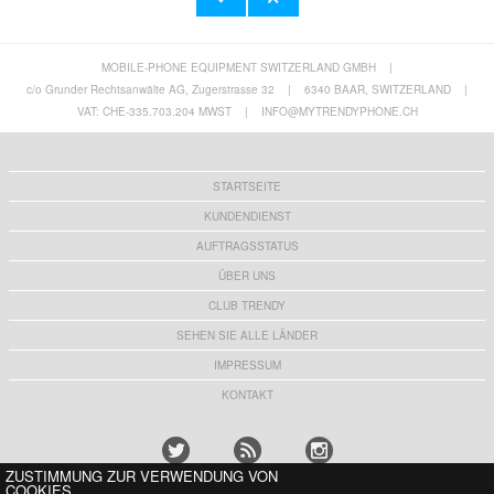
MOBILE-PHONE EQUIPMENT SWITZERLAND GMBH
|
iPad Pro 13 (2025) Panzerglas - 9H - Case
Honor Magic V Flip 2 Fold Kunststoff Hülle -
Friendly - Durchsichtig
Durchsichtig
c/o Grunder Rechtsanwälte AG, Zugerstrasse 32
|
6340 BAAR, SWITZERLAND
|
10,80 CHF
0,60
CHF
VAT: CHE-335.703.204 MWST
|
INFO@MYTRENDYPHONE.CH
STARTSEITE
KUNDENDIENST
AUFTRAGSSTATUS
ÜBER UNS
CLUB TRENDY
SEHEN SIE ALLE LÄNDER
IMPRESSUM
KONTAKT
ZUSTIMMUNG ZUR VERWENDUNG VON
COOKIES