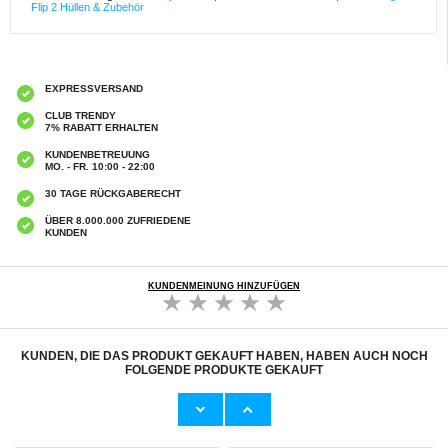
Flip 2 Hüllen & Zubehör
EXPRESSVERSAND
CLUB TRENDY
7% RABATT ERHALTEN
KUNDENBETREUUNG
MO. - FR. 10:00 - 22:00
30 TAGE RÜCKGABERECHT
ÜBER 8.000.000 ZUFRIEDENE
KUNDEN
KUNDENMEINUNG HINZUFÜGEN
KUNDEN, DIE DAS PRODUKT GEKAUFT HABEN, HABEN AUCH NOCH
FOLGENDE PRODUKTE GEKAUFT
iPhone 17 Nillkin Nature Pro Hybrid Hülle -
iPhone 17 Pro/18 Pro Nillkin Nature Pro
MagSafe-kompatibel - Durchsichtig
Hybrid Hülle - MagSafe-kompatibel -
Durchsichtig
15,20 CHF
8,60
CHF