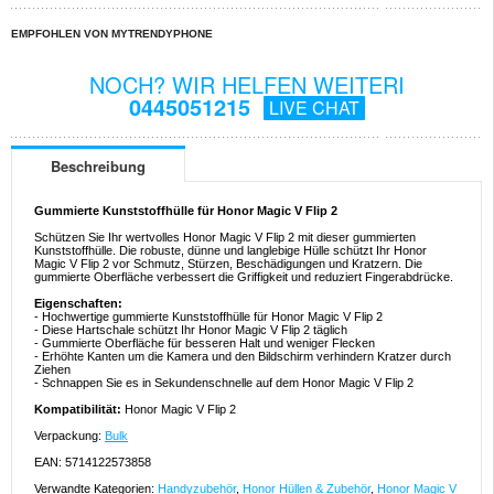
EMPFOHLEN VON MYTRENDYPHONE
NOCH? WIR HELFEN WEITERI
0445051215
LIVE CHAT
Beschreibung
Gummierte Kunststoffhülle für Honor Magic V Flip 2
Schützen Sie Ihr wertvolles Honor Magic V Flip 2 mit dieser gummierten
Kunststoffhülle. Die robuste, dünne und langlebige Hülle schützt Ihr Honor
Magic V Flip 2 vor Schmutz, Stürzen, Beschädigungen und Kratzern. Die
gummierte Oberfläche verbessert die Griffigkeit und reduziert Fingerabdrücke.
Eigenschaften:
- Hochwertige gummierte Kunststoffhülle für Honor Magic V Flip 2
- Diese Hartschale schützt Ihr Honor Magic V Flip 2 täglich
- Gummierte Oberfläche für besseren Halt und weniger Flecken
- Erhöhte Kanten um die Kamera und den Bildschirm verhindern Kratzer durch
Ziehen
- Schnappen Sie es in Sekundenschnelle auf dem Honor Magic V Flip 2
Kompatibilität:
Honor Magic V Flip 2
Verpackung:
Bulk
EAN: 5714122573858
Verwandte Kategorien:
Handyzubehör
,
Honor Hüllen & Zubehör
,
Honor Magic V