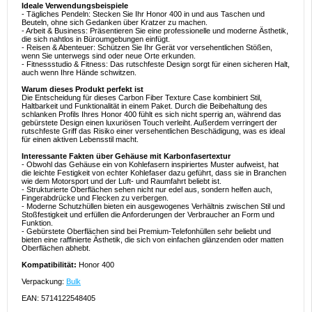
Ideale Verwendungsbeispiele
- Tägliches Pendeln: Stecken Sie Ihr Honor 400 in und aus Taschen und
Beuteln, ohne sich Gedanken über Kratzer zu machen.
- Arbeit & Business: Präsentieren Sie eine professionelle und moderne Ästhetik,
die sich nahtlos in Büroumgebungen einfügt.
- Reisen & Abenteuer: Schützen Sie Ihr Gerät vor versehentlichen Stößen,
wenn Sie unterwegs sind oder neue Orte erkunden.
- Fitnessstudio & Fitness: Das rutschfeste Design sorgt für einen sicheren Halt,
auch wenn Ihre Hände schwitzen.
Warum dieses Produkt perfekt ist
Die Entscheidung für dieses Carbon Fiber Texture Case kombiniert Stil,
Haltbarkeit und Funktionalität in einem Paket. Durch die Beibehaltung des
schlanken Profils Ihres Honor 400 fühlt es sich nicht sperrig an, während das
gebürstete Design einen luxuriösen Touch verleiht. Außerdem verringert der
rutschfeste Griff das Risiko einer versehentlichen Beschädigung, was es ideal
für einen aktiven Lebensstil macht.
Interessante Fakten über Gehäuse mit Karbonfasertextur
- Obwohl das Gehäuse ein von Kohlefasern inspiriertes Muster aufweist, hat
die leichte Festigkeit von echter Kohlefaser dazu geführt, dass sie in Branchen
wie dem Motorsport und der Luft- und Raumfahrt beliebt ist.
- Strukturierte Oberflächen sehen nicht nur edel aus, sondern helfen auch,
Fingerabdrücke und Flecken zu verbergen.
- Moderne Schutzhüllen bieten ein ausgewogenes Verhältnis zwischen Stil und
Stoßfestigkeit und erfüllen die Anforderungen der Verbraucher an Form und
Funktion.
- Gebürstete Oberflächen sind bei Premium-Telefonhüllen sehr beliebt und
bieten eine raffinierte Ästhetik, die sich von einfachen glänzenden oder matten
Oberflächen abhebt.
Kompatibilität:
Honor 400
Verpackung:
Bulk
EAN: 5714122548405