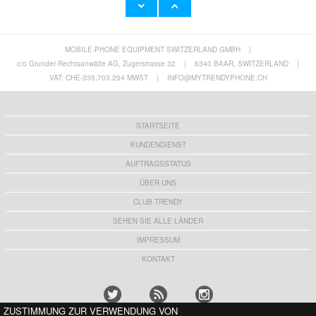
MOBILE-PHONE EQUIPMENT SWITZERLAND GMBH
|
iPhone Air Klarsichthülle mit Kartenhalter
Honor 400 Rugged TPU Hülle
c/o Grunder Rechtsanwälte AG, Zugerstrasse 32
|
6340 BAAR, SWITZERLAND
|
8,60 CHF
8,60 CHF
VAT: CHE-335.703.204 MWST
|
INFO@MYTRENDYPHONE.CH
STARTSEITE
KUNDENDIENST
AUFTRAGSSTATUS
ÜBER UNS
CLUB TRENDY
SEHEN SIE ALLE LÄNDER
IMPRESSUM
KONTAKT
ZUSTIMMUNG ZUR VERWENDUNG VON