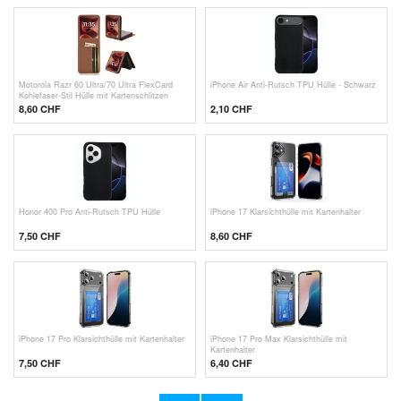
Motorola Razr 60 Ultra/70 Ultra FlexCard
iPhone Air Anti-Rutsch TPU Hülle - Schwarz
Kohlefaser-Stil Hülle mit Kartenschlitzen
8,60
CHF
2,10
CHF
Honor 400 Pro Anti-Rutsch TPU Hülle
iPhone 17 Klarsichthülle mit Kartenhalter
7,50 CHF
8,60 CHF
iPhone 17 Pro Klarsichthülle mit Kartenhalter
iPhone 17 Pro Max Klarsichthülle mit
Kartenhalter
7,50 CHF
6,40
CHF