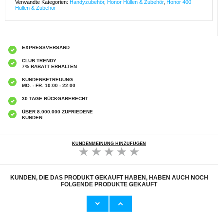
Verwandte Kategorien:
Handyzubehör
,
Honor Hüllen & Zubehör
,
Honor 400
Hüllen & Zubehör
EXPRESSVERSAND
CLUB TRENDY
7% RABATT ERHALTEN
KUNDENBETREUUNG
MO. - FR. 10:00 - 22:00
30 TAGE RÜCKGABERECHT
ÜBER 8.000.000 ZUFRIEDENE
KUNDEN
KUNDENMEINUNG HINZUFÜGEN
KUNDEN, DIE DAS PRODUKT GEKAUFT HABEN, HABEN AUCH NOCH
FOLGENDE PRODUKTE GEKAUFT
Guess 4G Triangle Logo Bluetooth
Pferdeschweißschaber aus Edelstahl mit
Headphones (Open-Box Satisfactory) - Black
Zähnen
23,90
CHF
10,80 CHF