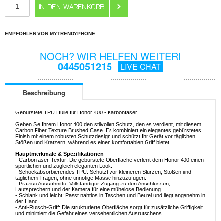
EMPFOHLEN VON MYTRENDYPHONE
NOCH? WIR HELFEN WEITERI
0445051215
LIVE CHAT
Beschreibung
Gebürstete TPU Hülle für Honor 400 - Karbonfaser
Geben Sie Ihrem Honor 400 den stilvollen Schutz, den es verdient, mit diesem
Carbon Fiber Texture Brushed Case. Es kombiniert ein elegantes gebürstetes
Finish mit einem robusten Schutzdesign und schützt Ihr Gerät vor täglichen
Stößen und Kratzern, während es einen komfortablen Griff bietet.
Hauptmerkmale & Spezifikationen
- Carbonfaser-Textur: Die gebürstete Oberfläche verleiht dem Honor 400 einen
sportlichen und zugleich eleganten Look.
- Schockabsorbierendes TPU: Schützt vor kleineren Stürzen, Stößen und
täglichem Tragen, ohne unnötige Masse hinzuzufügen.
- Präzise Ausschnitte: Vollständiger Zugang zu den Anschlüssen,
Lautsprechern und der Kamera für eine mühelose Bedienung.
- Schlank und leicht: Passt nahtlos in Taschen und Beutel und liegt angenehm in
der Hand.
- Anti-Rutsch-Griff: Die strukturierte Oberfläche sorgt für zusätzliche Griffigkeit
und minimiert die Gefahr eines versehentlichen Ausrutschens.