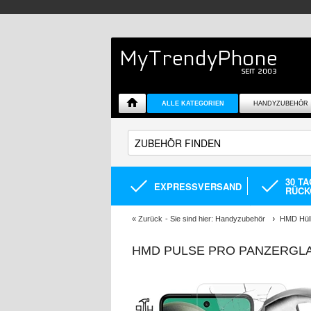
ALLE KATEGORIEN
HANDYZUBEHÖR
30 T
EXPRESSVERSAND
RÜCK
«
Zurück
- Sie sind hier:
Handyzubehör
HMD Hüll
HMD PULSE PRO PANZERGLAS 