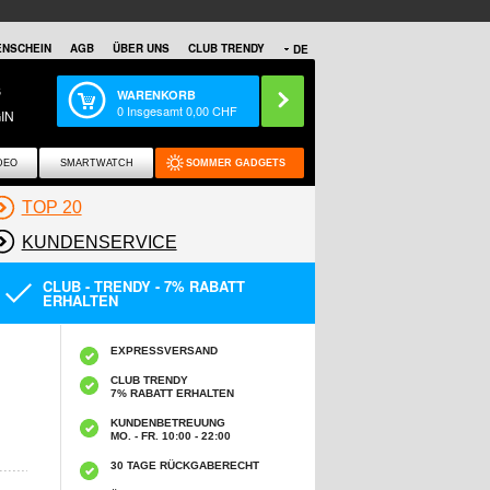
NSCHEIN
AGB
ÜBER UNS
CLUB TRENDY
DE
S
WARENKORB
0
Insgesamt
0,00
CHF
IN
DEO
SMARTWATCH
SOMMER GADGETS
TOP 20
KUNDENSERVICE
CLUB - TRENDY - 7% RABATT
ERHALTEN
EXPRESSVERSAND
CLUB TRENDY
7% RABATT ERHALTEN
KUNDENBETREUUNG
MO. - FR. 10:00 - 22:00
30 TAGE RÜCKGABERECHT