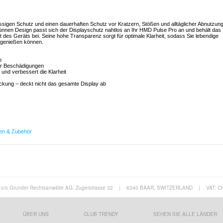
ssigen Schutz und einen dauerhaften Schutz vor Kratzern, Stößen und alltäglicher Abnutzung
dünnen Design passt sich der Displayschutz nahtlos an Ihr HMD Pulse Pro an und behält das
t des Geräts bei. Seine hohe Transparenz sorgt für optimale Klarheit, sodass Sie lebendige
m genießen können.
o
vor Beschädigungen
 und verbessert die Klarheit
deckung – deckt nicht das gesamte Display ab
en & Zubehör
c/o Grunder Rechtsanwälte AG, Zugerstrasse 32
|
6340 BAAR, SWITZERLAND
|
VAT: C
ÜBER UNS
CLUB TRENDY
SEHEN SIE ALLE LÄNDER