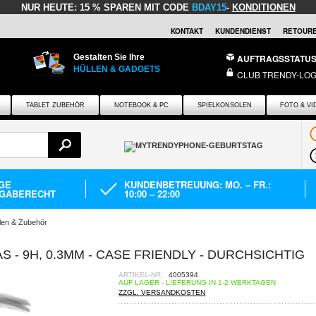
NUR HEUTE:
15 % SPAREN MIT CODE
BDAY15
-
KONDITIONEN
KONTAKT
KUNDENDIENST
RETOURE
Gestalten Sie Ihre
AUFTRAGSSTATU
HÜLLEN & GADGETS
CLUB TRENDY-LOG
TABLET ZUBEHÖR
NOTEBOOK & PC
SPIELKONSOLEN
FOTO & VI
AGE
KUNDENBETREUUNG: MO. – FR.:
GABERECHT
10:00 – 22:00
en & Zubehör
- 9H, 0.3MM - CASE FRIENDLY - DURCHSICHTIG
ARTIKEL-NR.:
4005394
AUF LAGER - LIEFERUNG IN 1-2 WERKTAGEN
ZZGL. VERSANDKOSTEN