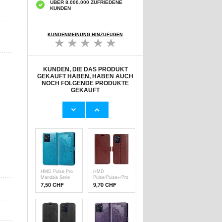
ÜBER 8.000.000 ZUFRIEDENE
KUNDEN
KUNDENMEINUNG HINZUFÜGEN
KUNDEN, DIE DAS PRODUKT
GEKAUFT HABEN, HABEN AUCH
NOCH FOLGENDE PRODUKTE
GEKAUFT
HMD
HMD Pulse Pro
Pulse/Pulse+/Pro
Mandala Serie
Wallet
Wallet Hülle -
7,50
CHF
6,40
CHF
Schutzhülle mit
Grün
Magnetverschluss
- Schwarz
HMD Pulse Pro
HMD
Mandala Serie
Pulse/Pulse+/Pro
Wallet Hülle -
Wallet
7,50
CHF
9,70 CHF
Blau
Schutzhülle mit
Magnetverschluss
- braun