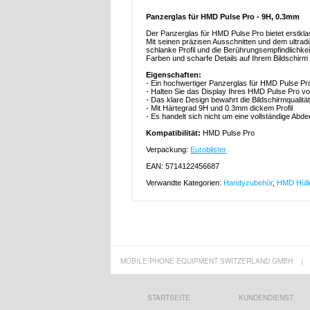
Panzerglas für HMD Pulse Pro - 9H, 0.3mm
Der Panzerglas für HMD Pulse Pro bietet erstkla
Mit seinen präzisen Ausschnitten und dem ultra
schlanke Profil und die Berührungsempfindlichkei
Farben und scharfe Details auf Ihrem Bildschir
Eigenschaften:
- Ein hochwertiger Panzerglas für HMD Pulse Pr
- Halten Sie das Display Ihres HMD Pulse Pro 
- Das klare Design bewahrt die Bildschirmqualität
- Mit Härtegrad 9H und 0.3mm dickem Profil
- Es handelt sich nicht um eine vollständige Ab
Kompatibilität:
HMD Pulse Pro
Verpackung:
Euroblister
EAN: 5714122456687
Verwandte Kategorien:
Handyzubehör
,
HMD Hüll
MOBILE-PHONE EQUIPMENT SWITZERLAND GMBH
|
STARTSEITE
KUNDENDIENST