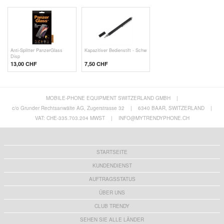
Anti-Splitter PanzerGlass
Kapazitiver Bedienstift - Schw
Disp
13,00 CHF
7,50 CHF
MOBILE-PHONE EQUIPMENT SWITZERLAND GMBH
|
c/o Grunder Rechtsanwälte AG, Zugerstrasse 32
|
6340 BAAR, SWITZERLAND
|
VAT: CHE-335.703.204 MWST
|
INFO@MYTRENDYPHONE.CH
STARTSEITE
KUNDENDIENST
AUFTRAGSSTATUS
ÜBER UNS
CLUB TRENDY
SEHEN SIE ALLE LÄNDER