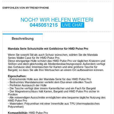
EMPFOHLEN VON MYTRENDYPHONE
NOCH? WIR HELFEN WEITERI
0445051215
LIVE CHAT
Beschreibung
Mandala Serie Schutzhülle mit Geldbörse für HMD Pulse Pro
Wenn Sie sowohl Stil als auch Schutz wünschen, wählen Sie die Mandala
Series Wallet Case für Ihr HMD Pulse Pro.
Diese einzigartige Hülle schützt das HMD Pulse Pro vor täglichen Kratzern und
Stößen und dient gleichzeitig als Medienbeobachtungsstand. Außerdem verfügt
das Gehäuse über Innentaschen für Karten und eine größere Tasche für
Bargeld, so dass Sie alle Ihre Wertsachen an einem Ort aufbewahren können.
Eigeschaften:
- Entzückende Hülle aus der Mandala-Serie für das HMD Pulse Pro
- Bedrucktes Mandalamuster verleiht dem Etui einen stilvollen Touch
- Perfekter Austausch der Hülle
- Die Tasche verfügt über innere Kartenfächer und ein Fach für Bargeld
- Der Magnetverschluss hält Karten, Bargeld und HMD Pulse Pro sicher in
Position
- Alle notwendigen Ausschnitte ermöglichen eine bequeme tägliche Nutzung des
HMD Pulse Pro
- Materialien: Polyurethan mit einer Innenhülle aus TPU (thermoplastisches
Polyurethan)
Kompatibilität:
HMD Pulse Pro