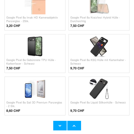
Google Pixel 8a Imak HD Kameraobjektiv
Google Pixel 8a Kratzfest Hybrid Hülle -
Panzerglas - 2Stk.
Durchsichtig
3,20
CHF
7,50 CHF
Google Pixel 8a Gebürstete TPU Hülle -
Google Pixel 8a KSQ Hülle mit Kartenhalter -
Karbonfaser - Schwarz
Schwarz
7,50 CHF
9,70 CHF
Google Pixel 8a Saii 3D Premium Panzerglas
Google Pixel 8a Liquid Silikonhülle - Schwarz
- 2 Stk.
8,60 CHF
9,70 CHF