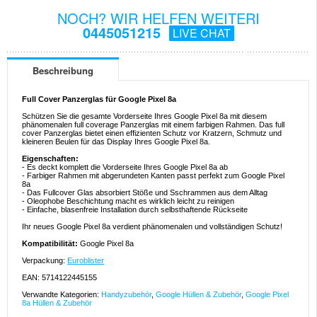
NOCH? WIR HELFEN WEITERI
0445051215
LIVE CHAT
Beschreibung
Full Cover Panzerglas für Google Pixel 8a
Schützen Sie die gesamte Vorderseite Ihres Google Pixel 8a mit diesem
phänomenalen full coverage Panzerglas mit einem farbigen Rahmen. Das full
cover Panzerglas bietet einen effizienten Schutz vor Kratzern, Schmutz und
kleineren Beulen für das Display Ihres Google Pixel 8a.
Eigenschaften:
- Es deckt komplett die Vorderseite Ihres Google Pixel 8a ab
- Farbiger Rahmen mit abgerundeten Kanten passt perfekt zum Google Pixel
8a
- Das Fullcover Glas absorbiert Stöße und Sschrammen aus dem Alltag
- Oleophobe Beschichtung macht es wirklich leicht zu reinigen
- Einfache, blasenfreie Installation durch selbsthaftende Rückseite
Ihr neues Google Pixel 8a verdient phänomenalen und vollständigen Schutz!
Kompatibilität:
Google Pixel 8a
Verpackung:
Euroblister
EAN: 5714122445155
Verwandte Kategorien:
Handyzubehör
,
Google Hüllen & Zubehör
,
Google Pixel
8a Hüllen & Zubehör