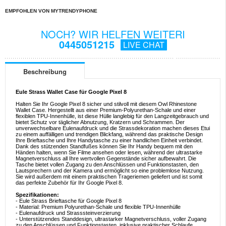
EMPFOHLEN VON MYTRENDYPHONE
NOCH? WIR HELFEN WEITERI
0445051215
LIVE CHAT
Beschreibung
Eule Strass Wallet Case für Google Pixel 8
Halten Sie Ihr Google Pixel 8 sicher und stilvoll mit diesem Owl Rhinestone
Wallet Case. Hergestellt aus einer Premium-Polyurethan-Schale und einer
flexiblen TPU-Innenhülle, ist diese Hülle langlebig für den Langzeitgebrauch und
bietet Schutz vor täglicher Abnutzung, Kratzern und Schrammen. Der
unverwechselbare Eulenaufdruck und die Strassdekoration machen dieses Etui
zu einem auffälligen und trendigen Blickfang, während das praktische Design
Ihre Brieftasche und Ihre Handytasche zu einer handlichen Einheit verbindet.
Dank des stützenden Standfußes können Sie Ihr Handy bequem mit den
Händen halten, wenn Sie Filme ansehen oder lesen, während der ultrastarke
Magnetverschluss all Ihre wertvollen Gegenstände sicher aufbewahrt. Die
Tasche bietet vollen Zugang zu den Anschlüssen und Funktionstasten, den
Lautsprechern und der Kamera und ermöglicht so eine problemlose Nutzung.
Sie wird außerdem mit einem praktischen Trageriemen geliefert und ist somit
das perfekte Zubehör für Ihr Google Pixel 8.
Spezifikationen:
- Eule Strass Brieftasche für Google Pixel 8
- Material: Premium Polyurethan-Schale und flexible TPU-Innenhülle
- Eulenaufdruck und Strasssteinverzierung
- Unterstützendes Standdesign, ultrastarker Magnetverschluss, voller Zugang
zu den Anschlüssen und Funktionstasten, inklusive praktischer Schlaufe