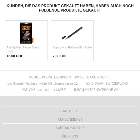
KUNDEN, DIE DAS PRODUKT GEKAUFT HABEN, HABEN AUCH NOCH
FOLGENDE PRODUKTE GEKAUFT
Anti-Splitter PanzerGlass
Kapazitiver Bedienstift - Schw
Disp
13,00 CHF
7,50 CHF
MOBILE-PHONE EQUIPMENT SWITZERLAND GMBH
|
c/o Grunder Rechtsanwälte AG, Zugerstrasse 32
|
6340 BAAR, SWITZERLAND
|
VAT: CHE-335.703.204 MWST
|
INFO@MYTRENDYPHONE.CH
STARTSEITE
KUNDENDIENST
AUFTRAGSSTATUS
ÜBER UNS