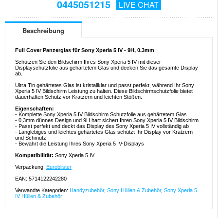
0445051215
LIVE CHAT
Beschreibung
Full Cover Panzerglas für Sony Xperia 5 IV - 9H, 0.3mm
Schützen Sie den Bildschirm Ihres Sony Xperia 5 IV mit dieser
Displayschutzfolie aus gehärtetem Glas und decken Sie das gesamte Display
ab.
Ultra Tin gehärtetes Glas ist kristallklar und passt perfekt, während Ihr Sony
Xperia 5 IV Bildschirm Leistung zu halten. Diese Bildschirmschutzfolie bietet
dauerhaften Schutz vor Kratzern und leichten Stößen.
Eigenschaften:
- Komplette Sony Xperia 5 IV Bildschirm Schutzfolie aus gehärtetem Glas
- 0,3mm dünnes Design und 9H hart sichert Ihren Sony Xperia 5 IV Bildschirm
- Passt perfekt und deckt das Display des Sony Xperia 5 IV vollständig ab
- Langlebiges und leichtes gehärtetes Glas schützt Ihr Display vor Kratzern
und Schmutz
- Bewahrt die Leistung Ihres Sony Xperia 5 IV-Displays
Kompatibilität:
Sony Xperia 5 IV
Verpackung:
Euroblister
EAN: 5714122242280
Verwandte Kategorien:
Handyzubehör
,
Sony Hüllen & Zubehör
,
Sony Xperia 5
IV Hüllen & Zubehör