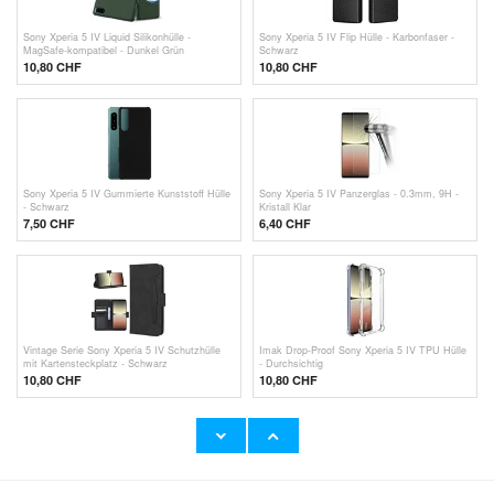
Sony Xperia 5 IV Liquid Silikonhülle -
Sony Xperia 5 IV Flip Hülle - Karbonfaser -
MagSafe-kompatibel - Dunkel Grün
Schwarz
10,80 CHF
10,80 CHF
Sony Xperia 5 IV Gummierte Kunststoff Hülle
Sony Xperia 5 IV Panzerglas - 0.3mm, 9H -
- Schwarz
Kristall Klar
7,50 CHF
6,40 CHF
Vintage Serie Sony Xperia 5 IV Schutzhülle
Imak Drop-Proof Sony Xperia 5 IV TPU Hülle
mit Kartensteckplatz - Schwarz
- Durchsichtig
10,80 CHF
10,80 CHF