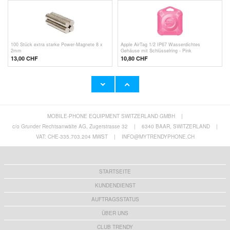
100 Stück extra starke Power-Magnete 8 x
Apple AirTag 1/2 IP67 Wasserdichtes
2mm
Gehäuse mit Schlüsselring - Pink
13,00 CHF
10,80 CHF
MOBILE-PHONE EQUIPMENT SWITZERLAND GMBH
|
Apple AirTag 1/2 IP67 Wasserdichtes
Apple AirTag 1/2 IP67 Wasserdichtes
Gehäuse mit Schlüsselring - Dunkelgrün
Gehäuse mit Schlüsselring - Dunkelblau
c/o Grunder Rechtsanwälte AG, Zugerstrasse 32
|
6340 BAAR, SWITZERLAND
|
10,80 CHF
10,80 CHF
VAT: CHE-335.703.204 MWST
|
INFO@MYTRENDYPHONE.CH
STARTSEITE
KUNDENDIENST
AUFTRAGSSTATUS
ÜBER UNS
CLUB TRENDY