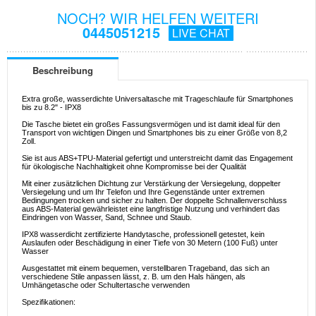
NOCH? WIR HELFEN WEITERI
0445051215
LIVE CHAT
Beschreibung
Extra große, wasserdichte Universaltasche mit Trageschlaufe für Smartphones
bis zu 8.2" - IPX8
Die Tasche bietet ein großes Fassungsvermögen und ist damit ideal für den
Transport von wichtigen Dingen und Smartphones bis zu einer Größe von 8,2
Zoll.
Sie ist aus ABS+TPU-Material gefertigt und unterstreicht damit das Engagement
für ökologische Nachhaltigkeit ohne Kompromisse bei der Qualität
Mit einer zusätzlichen Dichtung zur Verstärkung der Versiegelung, doppelter
Versiegelung und um Ihr Telefon und Ihre Gegenstände unter extremen
Bedingungen trocken und sicher zu halten. Der doppelte Schnallenverschluss
aus ABS-Material gewährleistet eine langfristige Nutzung und verhindert das
Eindringen von Wasser, Sand, Schnee und Staub.
IPX8 wasserdicht zertifizierte Handytasche, professionell getestet, kein
Auslaufen oder Beschädigung in einer Tiefe von 30 Metern (100 Fuß) unter
Wasser
Ausgestattet mit einem bequemen, verstellbaren Trageband, das sich an
verschiedene Stile anpassen lässt, z. B. um den Hals hängen, als
Umhängetasche oder Schultertasche verwenden
Spezifikationen: