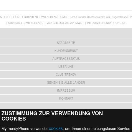
MOBILE-PHONE EQUIPMENT SWITZERLAND GMBH
|
c/o Grunder Rechtsanwälte AG, Zugerstrasse 32
|
6340 BAAR, SWITZERLAND
|
VAT: CHE-335.703.204 MWST
|
INFO@MYTRENDYPHONE.CH
STARTSEITE
KUNDENDIENST
AUFTRAGSSTATUS
ÜBER UNS
CLUB TRENDY
SEHEN SIE ALLE LÄNDER
IMPRESSUM
KONTAKT
ZUSTIMMUNG ZUR VERWENDUNG VON
COOKIES
MyTrendyPhone verwendet
, um Ihnen einen reibungslosen Service
COOKIES