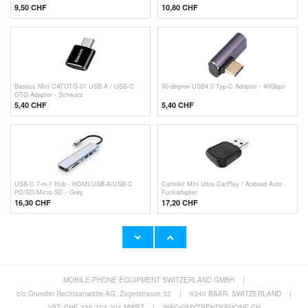
9,50
CHF
10,80
CHF
Baseus Mini CATOTG-01 USB-A / USB-C
90-degree USB4.0 Typ-C Adapter - 40Gbps
OTG Adapter - Schwarz
5,40 CHF
5,40 CHF
USB-C 7-in-1 Hub - HDMI/USB-A/USB-C
Carlinkit Mini Ultra CarPlay / Android Auto
PD/SD/Micro SD - Grey
Funkadapter
16,30 CHF
17,20
CHF
MOBILE-PHONE EQUIPMENT SWITZERLAND GMBH
|
Baseus Compact Wand-Ladegerät 20W -
Tactical Apple Watch USB-C Ladekabel - 1m
USB-C PD3.0, USB QC3.0 - Weiß
- Weiß
c/o Grunder Rechtsanwälte AG, Zugerstrasse 32
|
6340 BAAR, SWITZERLAND
|
10,80
CHF
10,80 CHF
VAT: CHE-335.703.204 MWST
|
INFO@MYTRENDYPHONE.CH