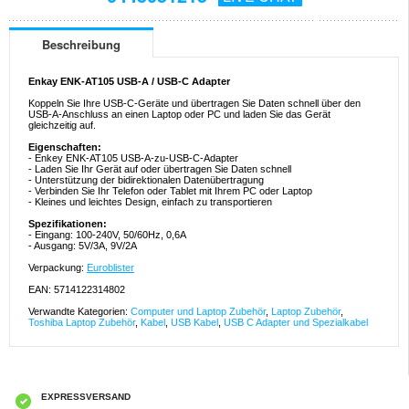
Beschreibung
Enkay ENK-AT105 USB-A / USB-C Adapter
Koppeln Sie Ihre USB-C-Geräte und übertragen Sie Daten schnell über den
USB-A-Anschluss an einen Laptop oder PC und laden Sie das Gerät
gleichzeitig auf.
Eigenschaften:
- Enkey ENK-AT105 USB-A-zu-USB-C-Adapter
- Laden Sie Ihr Gerät auf oder übertragen Sie Daten schnell
- Unterstützung der bidirektionalen Datenübertragung
- Verbinden Sie Ihr Telefon oder Tablet mit Ihrem PC oder Laptop
- Kleines und leichtes Design, einfach zu transportieren
Spezifikationen:
- Eingang: 100-240V, 50/60Hz, 0,6A
- Ausgang: 5V/3A, 9V/2A
Verpackung:
Euroblister
EAN: 5714122314802
Verwandte Kategorien:
Computer und Laptop Zubehör
,
Laptop Zubehör
,
Toshiba Laptop Zubehör
,
Kabel
,
USB Kabel
,
USB C Adapter und Spezialkabel
EXPRESSVERSAND