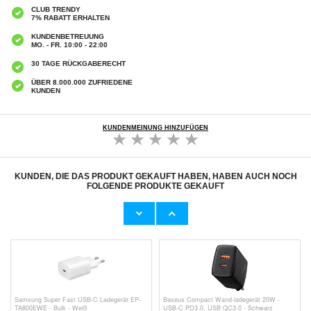
CLUB TRENDY
7% RABATT ERHALTEN
KUNDENBETREUUNG
MO. - FR. 10:00 - 22:00
30 TAGE RÜCKGABERECHT
ÜBER 8.000.000 ZUFRIEDENE
KUNDEN
KUNDENMEINUNG HINZUFÜGEN
KUNDEN, DIE DAS PRODUKT GEKAUFT HABEN, HABEN AUCH NOCH
FOLGENDE PRODUKTE GEKAUFT
High-Speed USB 3.1 zu USB-C OTG Adapter
Universal 4-Port Schnelles Aufladen USB-
- 10Gbps
Netzteil - 48W - Schwarz
7,50 CHF
10,10
CHF
Samsung Super Fast USB-C Ladegerät EP-
Baseus Compact Wand-ladegerät 20W -
TA800EWE - Bulk - Weiß
USB-C PD3.0, USB QC3.0 - Schwarz