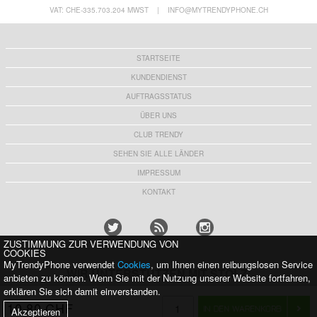
Schlafzimmer-Atmosphäre, Nachtlicht
25,00
CHF
5,40 CHF
VAT: CHE-335.703.204 MWST
|
INFO@MYTRENDYPHONE.CH
STARTSEITE
KUNDENDIENST
AUFTRAGSSTATUS
ÜBER UNS
CLUB TRENDY
SEHEN SIE ALLE LÄNDER
IMPRESSUM
KONTAKT
ZUSTIMMUNG ZUR VERWENDUNG VON
COOKIES
MyTrendyPhone verwendet
Cookies
, um Ihnen einen reibungslosen Service
WIR UNTERSTÜTZEN MIT STOLZ:
anbieten zu können. Wenn Sie mit der Nutzung unserer Website fortfahren,
erklären Sie sich damit einverstanden.
10,80 CHF
Akzeptieren