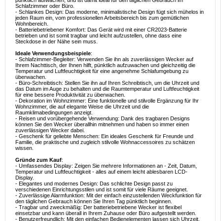
pünktlich aufwachen, und ist damit ideal für den täglichen Gebrauch im
Schlafzimmer oder Büro.
- Schlankes Design: Das moderne, minimalistische Design fügt sich mühelos in
jeden Raum ein, vom professionellen Arbeitsbereich bis zum gemütlichen
Wohnbereich.
- Batteriebetriebener Komfort: Das Gerät wird mit einer CR2023-Batterie
betrieben und ist somit tragbar und leicht aufzustellen, ohne dass eine
Steckdose in der Nähe sein muss.
Ideale Verwendungsbeispiele
:
- Schlafzimmer-Begleiter: Verwenden Sie ihn als zuverlässigen Wecker auf
Ihrem Nachttisch, der Ihnen hilft, pünktlich aufzuwachen und gleichzeitig die
Temperatur und Luftfeuchtigkeit für eine angenehme Schlafumgebung zu
überwachen.
- Büro-Schreibtisch: Stellen Sie ihn auf Ihren Schreibtisch, um die Uhrzeit und
das Datum im Auge zu behalten und die Raumtemperatur und Luftfeuchtigkeit
für eine bessere Produktivität zu überwachen.
- Dekoration im Wohnzimmer: Eine funktionelle und stilvolle Ergänzung für Ihr
Wohnzimmer, die auf elegante Weise die Uhrzeit und die
Raumklimabedingungen anzeigt.
- Reisen und vorübergehende Verwendung: Dank des tragbaren Designs
können Sie den Wecker überallhin mitnehmen und haben so immer einen
zuverlässigen Wecker dabei.
- Geschenk für geliebte Menschen: Ein ideales Geschenk für Freunde und
Familie, die praktische und zugleich stilvolle Wohnaccessoires zu schätzen
wissen.
Gründe zum Kauf
:
- Umfassendes Display: Zeigen Sie mehrere Informationen an - Zeit, Datum,
Temperatur und Luftfeuchtigkeit - alles auf einem leicht ablesbaren LCD-
Display.
- Elegantes und modernes Design: Das schlichte Design passt zu
verschiedenen Einrichtungsstilen und ist somit für viele Räume geeignet.
- Zuverlässige Alarmfunktion: Mit der einfach einzustellenden Weckfunktion für
den täglichen Gebrauch können Sie Ihren Tag pünktlich beginnen.
- Tragbar und zweckmäßig: Der batteriebetriebene Wecker ist flexibel
einsetzbar und kann überall in Ihrem Zuhause oder Büro aufgestellt werden.
- Benutzerfreundlich: Mit den einfachen Bedienelementen lassen sich Uhrzeit,