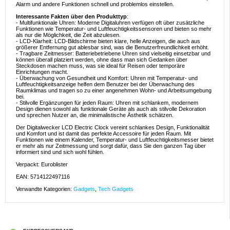
Alarm und andere Funktionen schnell und problemlos einstellen.
Interessante Fakten über den Produkttyp
:
- Multifunktionale Uhren: Moderne Digitaluhren verfügen oft über zusätzliche
Funktionen wie Temperatur- und Luftfeuchtigkeitssensoren und bieten so mehr
als nur die Möglichkeit, die Zeit abzulesen.
- LCD-Klarheit: LCD-Bildschirme bieten klare, helle Anzeigen, die auch aus
größerer Entfernung gut ablesbar sind, was die Benutzerfreundlichkeit erhöht.
- Tragbare Zeitmesser: Batteriebetriebene Uhren sind vielseitig einsetzbar und
können überall platziert werden, ohne dass man sich Gedanken über
Steckdosen machen muss, was sie ideal für Reisen oder temporäre
Einrichtungen macht.
- Überwachung von Gesundheit und Komfort: Uhren mit Temperatur- und
Luftfeuchtigkeitsanzeige helfen dem Benutzer bei der Überwachung des
Raumklimas und tragen so zu einer angenehmen Wohn- und Arbeitsumgebung
bei.
- Stilvolle Ergänzungen für jeden Raum: Uhren mit schlankem, modernem
Design dienen sowohl als funktionale Geräte als auch als stilvolle Dekoration
und sprechen Nutzer an, die minimalistische Ästhetik schätzen.
Der Digitalwecker LCD Electric Clock vereint schlankes Design, Funktionalität
und Komfort und ist damit das perfekte Accessoire für jeden Raum. Mit
Funktionen wie einem Kalender, Temperatur- und Luftfeuchtigkeitsmesser bietet
er mehr als nur Zeitmessung und sorgt dafür, dass Sie den ganzen Tag über
informiert sind und sich wohl fühlen.
Verpackt: Euroblister
EAN: 5714122497116
Verwandte Kategorien:
Gadgets
,
Tech Gadgets