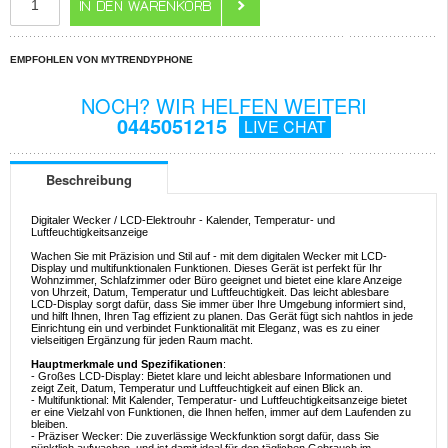
EMPFOHLEN VON MYTRENDYPHONE
NOCH? WIR HELFEN WEITERI
0445051215
LIVE CHAT
Beschreibung
Digitaler Wecker / LCD-Elektrouhr - Kalender, Temperatur- und
Luftfeuchtigkeitsanzeige
Wachen Sie mit Präzision und Stil auf - mit dem digitalen Wecker mit LCD-
Display und multifunktionalen Funktionen. Dieses Gerät ist perfekt für Ihr
Wohnzimmer, Schlafzimmer oder Büro geeignet und bietet eine klare Anzeige
von Uhrzeit, Datum, Temperatur und Luftfeuchtigkeit. Das leicht ablesbare
LCD-Display sorgt dafür, dass Sie immer über Ihre Umgebung informiert sind,
und hilft Ihnen, Ihren Tag effizient zu planen. Das Gerät fügt sich nahtlos in jede
Einrichtung ein und verbindet Funktionalität mit Eleganz, was es zu einer
vielseitigen Ergänzung für jeden Raum macht.
Hauptmerkmale und Spezifikationen
:
- Großes LCD-Display: Bietet klare und leicht ablesbare Informationen und
zeigt Zeit, Datum, Temperatur und Luftfeuchtigkeit auf einen Blick an.
- Multifunktional: Mit Kalender, Temperatur- und Luftfeuchtigkeitsanzeige bietet
er eine Vielzahl von Funktionen, die Ihnen helfen, immer auf dem Laufenden zu
bleiben.
- Präziser Wecker: Die zuverlässige Weckfunktion sorgt dafür, dass Sie