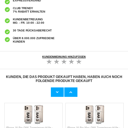
EXPRESSVERSAND
CLUB TRENDY
7% RABATT ERHALTEN
KUNDENBETREUUNG
MO. - FR. 10:00 - 22:00
30 TAGE RÜCKGABERECHT
ÜBER 8.000.000 ZUFRIEDENE
KUNDEN
KUNDENMEINUNG HINZUFÜGEN
KUNDEN, DIE DAS PRODUKT GEKAUFT HABEN, HABEN AUCH NOCH
FOLGENDE PRODUKTE GEKAUFT
AirPods 4 TPU stoßfeste verstärkte Hülle -
Ergonomisches Kopfband für Meta Quest 3S -
Militärischer Schutz mit Karabiner - Rot
360 klappbares VR-Stirnband - Weiß
7,50 CHF
20,40
CHF
iPhone 16 Pro GKK Trageriemen-Hülle -
iPhone 16 Pro Max GKK Trageriemen-Hülle -